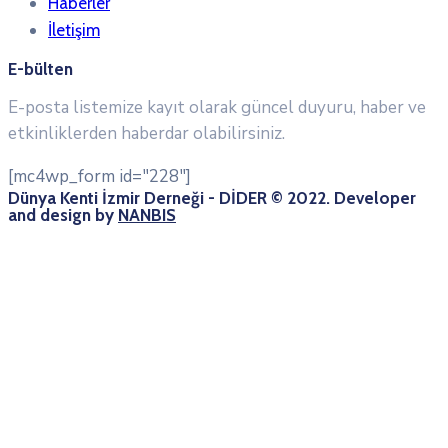
Haberler
İletişim
E-bülten
E-posta listemize kayıt olarak güncel duyuru, haber ve
etkinliklerden haberdar olabilirsiniz.
[mc4wp_form id="228"]
Dünya Kenti İzmir Derneği - DİDER © 2022. Developer
and design by
NANBIS