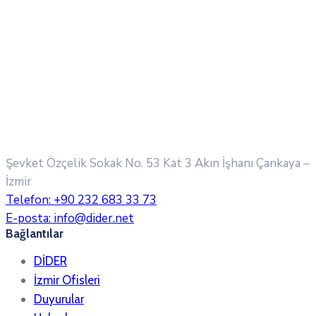
Şevket Özçelik Sokak No. 53 Kat 3 Akın İşhanı
Çankaya –
İzmir
Telefon:
+90 232 683 33 73
E-posta:
info@dider.net
Bağlantılar
DİDER
İzmir Ofisleri
Duyurular