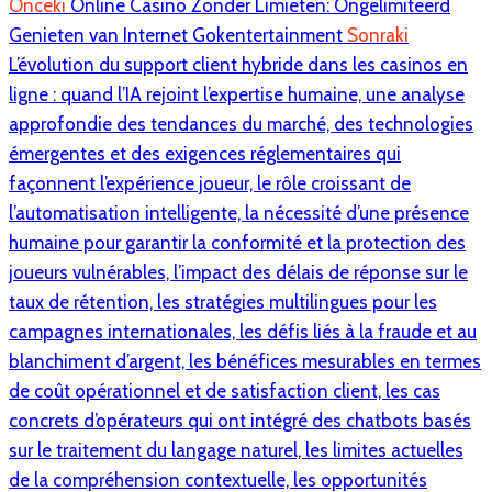
Önceki
Online Casino Zonder Limieten: Ongelimiteerd
Genieten van Internet Gokentertainment
Sonraki
L’évolution du support client hybride dans les casinos en
ligne : quand l’IA rejoint l’expertise humaine, une analyse
approfondie des tendances du marché, des technologies
émergentes et des exigences réglementaires qui
façonnent l’expérience joueur, le rôle croissant de
l’automatisation intelligente, la nécessité d’une présence
humaine pour garantir la conformité et la protection des
joueurs vulnérables, l’impact des délais de réponse sur le
taux de rétention, les stratégies multilingues pour les
campagnes internationales, les défis liés à la fraude et au
blanchiment d’argent, les bénéfices mesurables en termes
de coût opérationnel et de satisfaction client, les cas
concrets d’opérateurs qui ont intégré des chatbots basés
sur le traitement du langage naturel, les limites actuelles
de la compréhension contextuelle, les opportunités