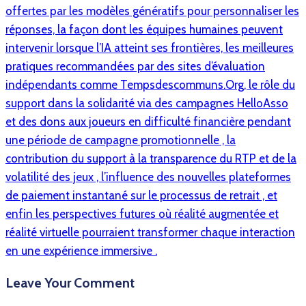
offertes par les modèles génératifs pour personnaliser les
réponses, la façon dont les équipes humaines peuvent
intervenir lorsque l’IA atteint ses frontières, les meilleures
pratiques recommandées par des sites d’évaluation
indépendants comme Tempsdescommuns.Org, le rôle du
support dans la solidarité via des campagnes HelloAsso
et des dons aux joueurs en difficulté financière pendant
une période de campagne promotionnelle , la
contribution du support à la transparence du RTP et de la
volatilité des jeux , l’influence des nouvelles plateformes
de paiement instantané sur le processus de retrait , et
enfin les perspectives futures où réalité augmentée et
réalité virtuelle pourraient transformer chaque interaction
en une expérience immersive .
Leave Your Comment