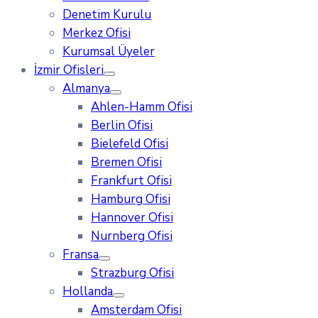
Denetim Kurulu
Merkez Ofisi
Kurumsal Üyeler
İzmir Ofisleri
Almanya
Ahlen-Hamm Ofisi
Berlin Ofisi
Bielefeld Ofisi
Bremen Ofisi
Frankfurt Ofisi
Hamburg Ofisi
Hannover Ofisi
Nurnberg Ofisi
Fransa
Strazburg Ofisi
Hollanda
Amsterdam Ofisi