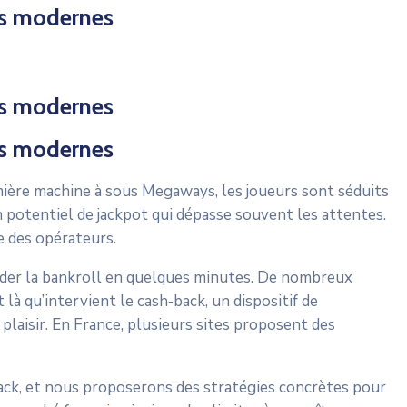
us modernes
us modernes
us modernes
mière machine à sous Megaways, les joueurs sont séduits
un potentiel de jackpot qui dépasse souvent les attentes.
 des opérateurs.
vider la bankroll en quelques minutes. De nombreux
à qu’intervient le cash‑back, un dispositif de
 plaisir. En France, plusieurs sites proposent des
ack, et nous proposerons des stratégies concrètes pour