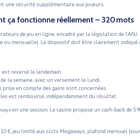
nt une sécurité supplémentaire aux joueurs.
t ça fonctionne réellement – 320 mots
rateurs de jeu en ligne, encadré par la législation de l’ANJ
e ou mensuelle). Le dispositif doit être clairement indiqué 
 est reversé le lendemain.
s de la semaine, avec un versement le lundi.
ès prise en compte des gains sont concernées.
tales est remboursé, indépendamment du résultat.
ways
en une session. Le casino propose un cash‑back de 5 
 10 €, jeu limité aux slots Megaways, plafond mensuel (sou