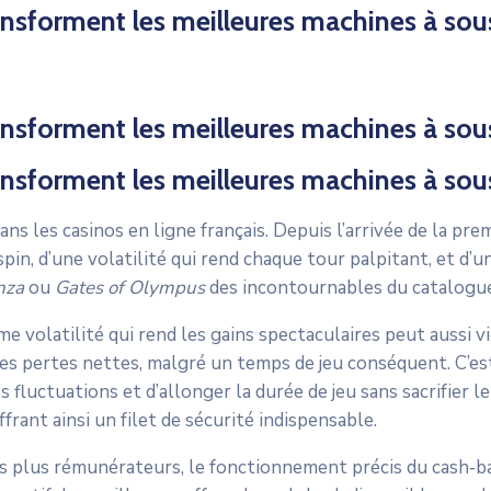
nsforment les meilleures machines à so
nsforment les meilleures machines à so
nsforment les meilleures machines à so
 les casinos en ligne français. Depuis l’arrivée de la pre
pin, d’une volatilité qui rend chaque tour palpitant, et d’
nza
ou
Gates of Olympus
des incontournables du catalogue
e volatilité qui rend les gains spectaculaires peut aussi 
s pertes nettes, malgré un temps de jeu conséquent. C’est l
fluctuations et d’allonger la durée de jeu sans sacrifier le
ant ainsi un filet de sécurité indispensable.
es plus rémunérateurs, le fonctionnement précis du cash‑b