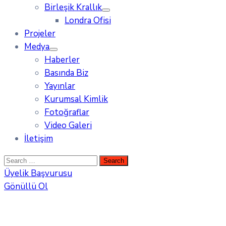
Birleşik Krallık
Londra Ofisi
Projeler
Medya
Haberler
Basında Biz
Yayınlar
Kurumsal Kimlik
Fotoğraflar
Video Galeri
İletişim
Üyelik Başvurusu
Gönüllü Ol