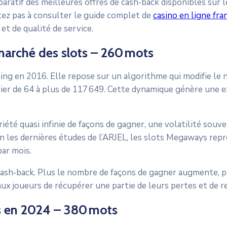
atif des meilleures offres de cash‑back disponibles sur le 
itez pas à consulter le guide complet de
casino en ligne fra
et de qualité de service.
marché des slots – 260 mots
g en 2016. Elle repose sur un algorithme qui modifie le 
ier de 64 à plus de 117 649. Cette dynamique génère une ex
té quasi infinie de façons de gagner, une volatilité souven
n les dernières études de l’ARJEL, les slots Megaways rep
ar mois.
ash‑back. Plus le nombre de façons de gagner augmente, plu
 joueurs de récupérer une partie de leurs pertes et de rest
ts en 2024 – 380 mots