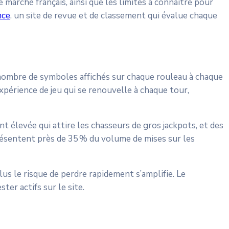
marché français, ainsi que les limites à connaître pour
nce
, un site de revue et de classement qui évalue chaque
nombre de symboles affichés sur chaque rouleau à chaque
périence de jeu qui se renouvelle à chaque tour,
t élevée qui attire les chasseurs de gros jackpots, et des
résentent près de 35 % du volume de mises sur les
s le risque de perdre rapidement s’amplifie. Le
er actifs sur le site.