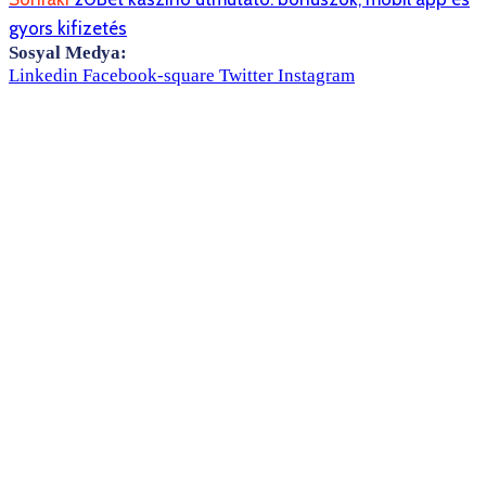
gyors kifizetés
Sosyal Medya:
Linkedin
Facebook-square
Twitter
Instagram