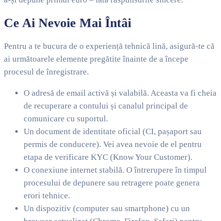
Ce Ai Nevoie Mai Întâi
Pentru a te bucura de o experiență tehnică lină, asigură-te că
ai următoarele elemente pregătite înainte de a începe
procesul de înregistrare.
O adresă de email activă și valabilă. Aceasta va fi cheia
de recuperare a contului și canalul principal de
comunicare cu suportul.
Un document de identitate oficial (CI, pașaport sau
permis de conducere). Vei avea nevoie de el pentru
etapa de verificare KYC (Know Your Customer).
O conexiune internet stabilă. O întrerupere în timpul
procesului de depunere sau retragere poate genera
erori tehnice.
Un dispozitiv (computer sau smartphone) cu un