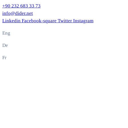
+90 232 683 33 73
info@dider.net
Linkedin
Facebook-square
Twitter
Instagram
Eng
De
Fr