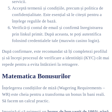
servicii.
Acceptă termenii și condițiile, precum și politica de
confidențialitate. Este esențial să le citești pentru a
înțelege regulile de bază.
Verifică-ți contul de email și confirmă înregistrarea
prin linkul primit. După aceasta, te poți autentifica
folosind credentialele tale (maxwin casino login).
După confirmare, este recomandat să îți completezi profilul
și să începi procesul de verificare a identității (KYC) cât mai
repede pentru a evita întârzieri la retragere.
Matematica Bonusurilor
Înțelegerea condițiilor de miză (Wagering Requirements –
WR) este cheia pentru a transforma un bonus în bani reali.
Să facem un calcul practic.
Imagină-ți că primești un
bonus de bun venit de 100% până