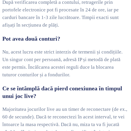
După verificarea completă a contului, retragerile prin
portofele electronice pot fi procesate în 24 de ore, iar pe
carduri bancare în 1-3 zile lucrătoare. Timpii exacti sunt
afișați în secțiunea de plăți.
Pot avea două conturi?
Nu, acest lucru este strict interzis de termenii și condițiile.
Un singur cont per persoană, adresă IP și metodă de plată
este permis. Încălcarea acestei reguli duce la blocarea
tuturor conturilor și a fondurilor.
Ce se întâmplă dacă pierd conexiunea în timpul
unui joc live?
Majoritatea jocurilor live au un timer de reconectare (de ex.,
60 de secunde). Dacă te reconectezi în acest interval, te vei
întoarce la masa respectivă. Dacă nu, miza ta va fi jucată