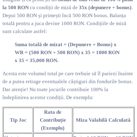
la 500 RON
cu condiții de miză de
35x (depunere + bonus)
.
Depui 500 RON și primești încă 500 RON bonus. Balanța
totală pentru a juca devine 1000 RON. Condițiile de miză
sunt calculate astfel:
Suma totală de mizat = (Depunere + Bonus) x
WR = (500 RON + 500 RON) x 35 = 1000 RON
x 35 = 35,000 RON.
Acesta este volumul total pe care trebuie să îl pariezi înainte
de a putea retrage eventualele câștiguri din fondurile bonus.
Dar atenție! Nu toate jocurile contribuie 100% la
îndeplinirea acestor condiții. De exemplu:
Rata de
Tip Joc
Contribuție
Miza Valabilă Calculată
(Exemplu)