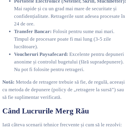
Portofele Electronice (Neteller, Skrill, MuchBetter):
Mai rapide și cu un grad mai mare de securitate și
confidențialitate. Retragerile sunt adesea procesate în
24 de ore.
Transfer Bancar:
Folosit pentru sume mai mari.
Timpul de procesare poate fi mai lung (3-5 zile
lucrătoare).
Voucheruri Paysafecard:
Excelente pentru depuneri
anonime și controlul bugetului (fără supradepunere).
Nu pot fi folosite pentru retrageri.
Notă:
Metoda de retragere trebuie să fie, de regulă, aceeași
cu metoda de depunere (policy de „retragere la sursă”) sau
să fie suplimentar verificată.
Când Lucrurile Merg Rău
Iată câteva scenarii tehnice frecvente și cum să le rezolvi: