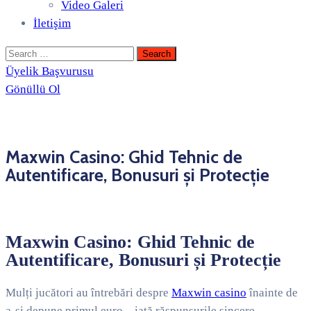
Video Galeri
İletişim
Üyelik Başvurusu
Gönüllü Ol
Maxwin Casino: Ghid Tehnic de
Autentificare, Bonusuri și Protecție
Maxwin Casino: Ghid Tehnic de
Autentificare, Bonusuri și Protecție
Mulți jucători au întrebări despre
Maxwin casino
înainte de
a-și depune primul euro – iată răspunsurile sincere.