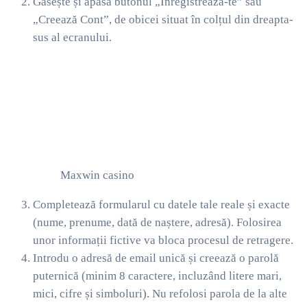
Găsește și apasă butonul „Înregistrează-te” sau
„Creează Cont”, de obicei situat în colțul din dreapta-
sus al ecranului.
Maxwin casino
Completează formularul cu datele tale reale și exacte
(nume, prenume, dată de naștere, adresă). Folosirea
unor informații fictive va bloca procesul de retragere.
Introdu o adresă de email unică și creează o parolă
puternică (minim 8 caractere, incluzând litere mari,
mici, cifre și simboluri). Nu refolosi parola de la alte