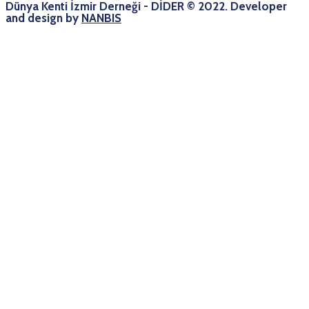
Dünya Kenti İzmir Derneği - DİDER © 2022. Developer
and design by
NANBIS