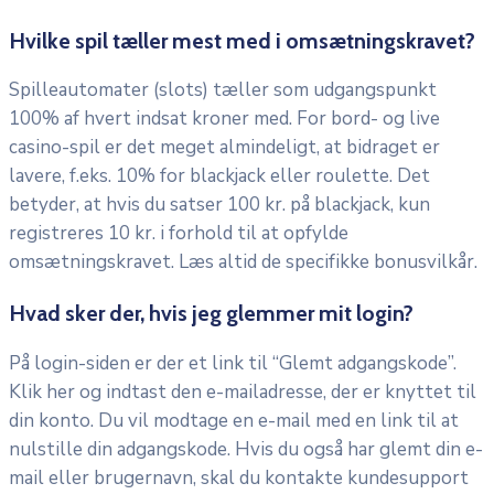
Hvilke spil tæller mest med i omsætningskravet?
Spilleautomater (slots) tæller som udgangspunkt
100% af hvert indsat kroner med. For bord- og live
casino-spil er det meget almindeligt, at bidraget er
lavere, f.eks. 10% for blackjack eller roulette. Det
betyder, at hvis du satser 100 kr. på blackjack, kun
registreres 10 kr. i forhold til at opfylde
omsætningskravet. Læs altid de specifikke bonusvilkår.
Hvad sker der, hvis jeg glemmer mit login?
På login-siden er der et link til “Glemt adgangskode”.
Klik her og indtast den e-mailadresse, der er knyttet til
din konto. Du vil modtage en e-mail med en link til at
nulstille din adgangskode. Hvis du også har glemt din e-
mail eller brugernavn, skal du kontakte kundesupport