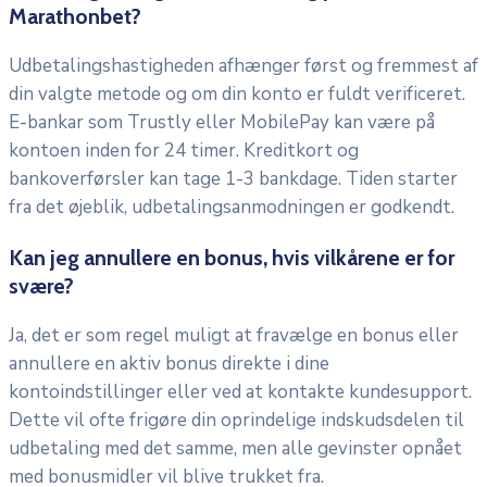
Marathonbet?
Udbetalingshastigheden afhænger først og fremmest af
din valgte metode og om din konto er fuldt verificeret.
E-bankar som Trustly eller MobilePay kan være på
kontoen inden for 24 timer. Kreditkort og
bankoverførsler kan tage 1-3 bankdage. Tiden starter
fra det øjeblik, udbetalingsanmodningen er godkendt.
Kan jeg annullere en bonus, hvis vilkårene er for
svære?
Ja, det er som regel muligt at fravælge en bonus eller
annullere en aktiv bonus direkte i dine
kontoindstillinger eller ved at kontakte kundesupport.
Dette vil ofte frigøre din oprindelige indskudsdelen til
udbetaling med det samme, men alle gevinster opnået
med bonusmidler vil blive trukket fra.