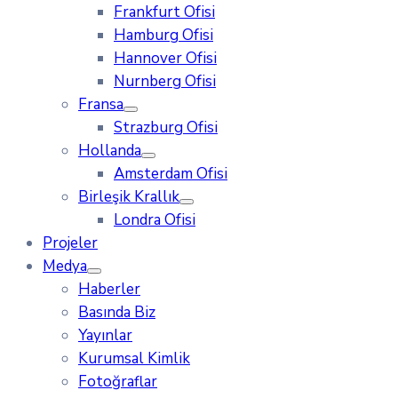
Frankfurt Ofisi
Hamburg Ofisi
Hannover Ofisi
Nurnberg Ofisi
Fransa
Strazburg Ofisi
Hollanda
Amsterdam Ofisi
Birleşik Krallık
Londra Ofisi
Projeler
Medya
Haberler
Basında Biz
Yayınlar
Kurumsal Kimlik
Fotoğraflar