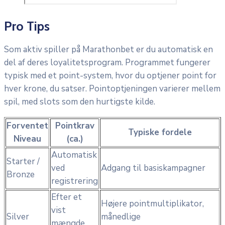
Pro Tips
Som aktiv spiller på Marathonbet er du automatisk en
del af deres loyalitetsprogram. Programmet fungerer
typisk med et point-system, hvor du optjener point for
hver krone, du satser. Pointoptjeningen varierer mellem
spil, med slots som den hurtigste kilde.
Forventet
Pointkrav
Typiske fordele
Niveau
(ca.)
Automatisk
Starter /
ved
Adgang til basiskampagner
Bronze
registrering
Efter et
Højere pointmultiplikator,
vist
Silver
månedlige
mængde