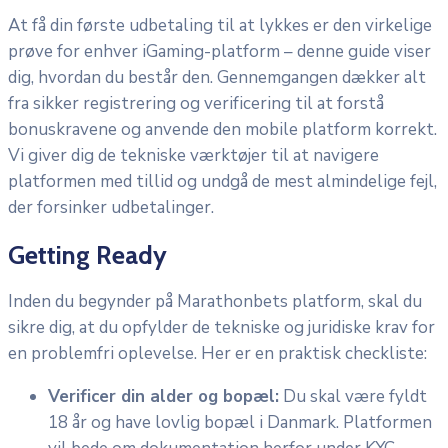
At få din første udbetaling til at lykkes er den virkelige
prøve for enhver iGaming-platform – denne guide viser
dig, hvordan du består den. Gennemgangen dækker alt
fra sikker registrering og verificering til at forstå
bonuskravene og anvende den mobile platform korrekt.
Vi giver dig de tekniske værktøjer til at navigere
platformen med tillid og undgå de mest almindelige fejl,
der forsinker udbetalinger.
Getting Ready
Inden du begynder på Marathonbets platform, skal du
sikre dig, at du opfylder de tekniske og juridiske krav for
en problemfri oplevelse. Her er en praktisk checkliste:
Verificer din alder og bopæl:
Du skal være fyldt
18 år og have lovlig bopæl i Danmark. Platformen