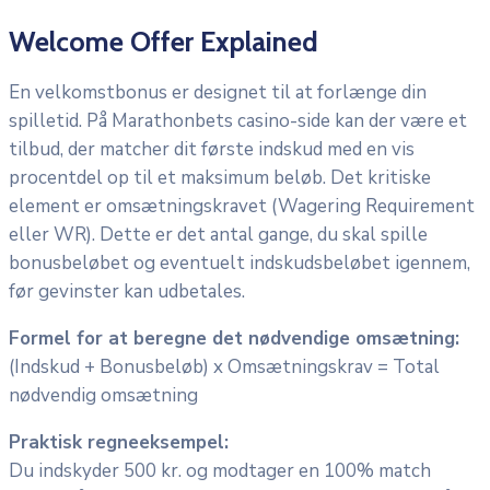
Welcome Offer Explained
En velkomstbonus er designet til at forlænge din
spilletid. På Marathonbets casino-side kan der være et
tilbud, der matcher dit første indskud med en vis
procentdel op til et maksimum beløb. Det kritiske
element er omsætningskravet (Wagering Requirement
eller WR). Dette er det antal gange, du skal spille
bonusbeløbet og eventuelt indskudsbeløbet igennem,
før gevinster kan udbetales.
Formel for at beregne det nødvendige omsætning:
(Indskud + Bonusbeløb) x Omsætningskrav = Total
nødvendig omsætning
Praktisk regneeksempel:
Du indskyder 500 kr. og modtager en 100% match