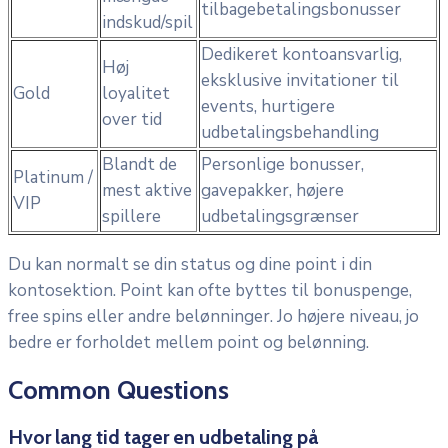
tilbagebetalingsbonusser
indskud/spil
Dedikeret kontoansvarlig,
Høj
eksklusive invitationer til
Gold
loyalitet
events, hurtigere
over tid
udbetalingsbehandling
Blandt de
Personlige bonusser,
Platinum /
mest aktive
gavepakker, højere
VIP
spillere
udbetalingsgrænser
Du kan normalt se din status og dine point i din
kontosektion. Point kan ofte byttes til bonuspenge,
free spins eller andre belønninger. Jo højere niveau, jo
bedre er forholdet mellem point og belønning.
Common Questions
Hvor lang tid tager en udbetaling på