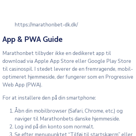
https://marathonbet-dk.dk/
App & PWA Guide
Marathonbet tilbyder ikke en dedikeret app til
download via Apple App Store eller Google Play Store
til casinospil. I stedet leverer de en fremragende, mobil-
optimeret hjemmeside, der fungerer som en Progressive
Web App (PWA).
For at installere den på din smartphone:
Åbn din mobilbrowser (Safari, Chrome, etc.) og
naviger til Marathonbets danske hjemmeside.
Log ind på din konto som normalt.
Se efter menupunktet “Tilføj til startskærm” eller