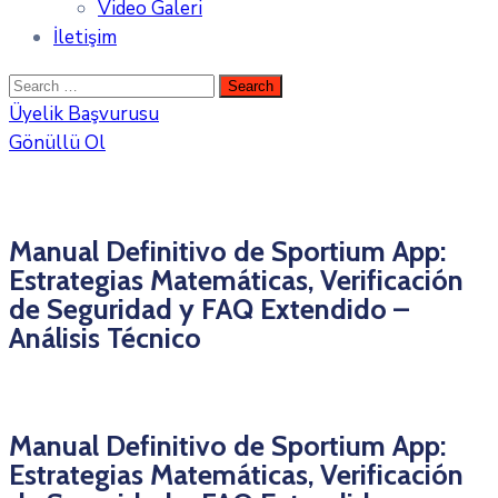
Video Galeri
İletişim
Üyelik Başvurusu
Gönüllü Ol
Manual Definitivo de Sportium App:
Estrategias Matemáticas, Verificación
de Seguridad y FAQ Extendido –
Análisis Técnico
Manual Definitivo de Sportium App:
Estrategias Matemáticas, Verificación