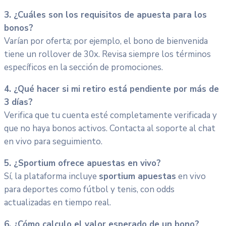
3. ¿Cuáles son los requisitos de apuesta para los
bonos?
Varían por oferta; por ejemplo, el bono de bienvenida
tiene un rollover de 30x. Revisa siempre los términos
específicos en la sección de promociones.
4. ¿Qué hacer si mi retiro está pendiente por más de
3 días?
Verifica que tu cuenta esté completamente verificada y
que no haya bonos activos. Contacta al soporte al chat
en vivo para seguimiento.
5. ¿Sportium ofrece apuestas en vivo?
Sí, la plataforma incluye
sportium apuestas
en vivo
para deportes como fútbol y tenis, con odds
actualizadas en tiempo real.
6. ¿Cómo calculo el valor esperado de un bono?