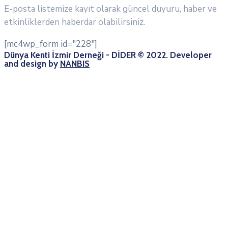
E-posta listemize kayıt olarak güncel duyuru, haber ve
etkinliklerden haberdar olabilirsiniz.
[mc4wp_form id="228"]
Dünya Kenti İzmir Derneği - DİDER © 2022. Developer
and design by
NANBIS