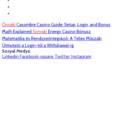
Önceki
Casombie Casino Guide: Setup, Login, and Bonus
Math Explained
Sonraki
Energy Casino Bónusz
Matematika és Rendszerintegráció: A Teljes Műszaki
Útmutató a Login-tól a Withdrawal-ig
Sosyal Medya:
Linkedin
Facebook-square
Twitter
Instagram