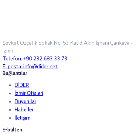
Şevket Özçelik Sokak No. 53 Kat 3 Akın İşhanı
Çankaya –
İzmir
Telefon:
+90 232 683 33 73
E-posta:
info@dider.net
Bağlantılar
DİDER
İzmir Ofisleri
Duyurular
Haberler
İletişim
E-bülten