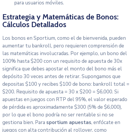
para usuarios móviles.
Estrategia y Matemáticas de Bonos:
Cálculos Detallados
Los bonos en Sportium, como el de bienvenida, pueden
aumentar tu bankroll, pero requieren comprensión de
las matemáticas involucradas. Por ejemplo, un bono del
100% hasta $200 con un requisito de apuesta de 30x
significa que debes apostar el monto del bono más el
depósito 30 veces antes de retirar. Supongamos que
depositas $100 y recibes $100 de bono: bankroll total =
$200. Requisito de apuesta = 30 x $200 = $6,000. Si
apuestas en juegos con RTP del 95%, el valor esperado
de pérdida es aproximadamente $300 (5% de $6,000),
por lo que el bono podría no ser rentable si no se
gestiona bien. Para
sportium apuestas
, enfócate en
juegos con alta contribución al rollover, como