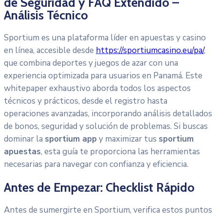
de Seguridad y FAQ Extendido –
Análisis Técnico
Sportium es una plataforma líder en apuestas y casino
en línea, accesible desde
https://sportiumcasino.eu/pa/
,
que combina deportes y juegos de azar con una
experiencia optimizada para usuarios en Panamá. Este
whitepaper exhaustivo aborda todos los aspectos
técnicos y prácticos, desde el registro hasta
operaciones avanzadas, incorporando análisis detallados
de bonos, seguridad y solución de problemas. Si buscas
dominar la
sportium app
y maximizar tus
sportium
apuestas
, esta guía te proporciona las herramientas
necesarias para navegar con confianza y eficiencia.
Antes de Empezar: Checklist Rápido
Antes de sumergirte en Sportium, verifica estos puntos