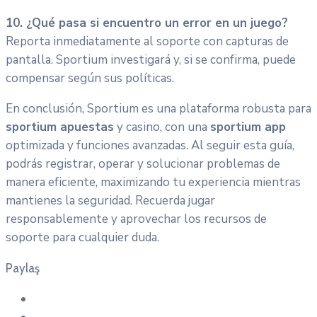
10. ¿Qué pasa si encuentro un error en un juego?
Reporta inmediatamente al soporte con capturas de
pantalla. Sportium investigará y, si se confirma, puede
compensar según sus políticas.
En conclusión, Sportium es una plataforma robusta para
sportium apuestas
y casino, con una
sportium app
optimizada y funciones avanzadas. Al seguir esta guía,
podrás registrar, operar y solucionar problemas de
manera eficiente, maximizando tu experiencia mientras
mantienes la seguridad. Recuerda jugar
responsablemente y aprovechar los recursos de
soporte para cualquier duda.
Paylaş