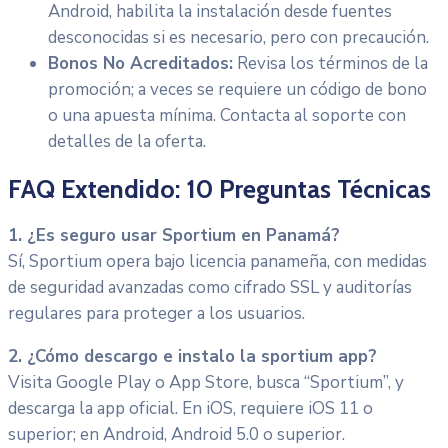
Android, habilita la instalación desde fuentes
desconocidas si es necesario, pero con precaución.
Bonos No Acreditados:
Revisa los términos de la
promoción; a veces se requiere un código de bono
o una apuesta mínima. Contacta al soporte con
detalles de la oferta.
FAQ Extendido: 10 Preguntas Técnicas
1. ¿Es seguro usar Sportium en Panamá?
Sí, Sportium opera bajo licencia panameña, con medidas
de seguridad avanzadas como cifrado SSL y auditorías
regulares para proteger a los usuarios.
2. ¿Cómo descargo e instalo la sportium app?
Visita Google Play o App Store, busca “Sportium”, y
descarga la app oficial. En iOS, requiere iOS 11 o
superior; en Android, Android 5.0 o superior.