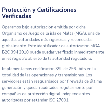
Protección y Certificaciones
Verificadas
Operamos bajo autorización emitida por dicha
Organismo de Juego de la isla de Malta (MGA), una de
aquellas autoridades más rigurosas y reconocidas
globalmente. Este identificador de autorización MGA
B2C 394 2018 puede quedar verificado inmediatamente
en el registro abierto de la autoridad reguladora.
Implementamos codificación SSL de 256- bits en la
totalidad de las operaciones y transmisiones. Los
servidores están resguardados por firewalls de última
generación y quedan auditados regularmente por
compañías de protección digital independientes
autorizadas por estándar ISO 27001.