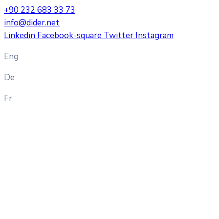
+90 232 683 33 73
info@dider.net
Linkedin
Facebook-square
Twitter
Instagram
Eng
De
Fr