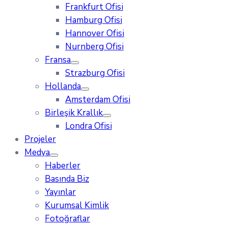
Frankfurt Ofisi
Hamburg Ofisi
Hannover Ofisi
Nurnberg Ofisi
Fransa
Strazburg Ofisi
Hollanda
Amsterdam Ofisi
Birleşik Krallık
Londra Ofisi
Projeler
Medya
Haberler
Basında Biz
Yayınlar
Kurumsal Kimlik
Fotoğraflar