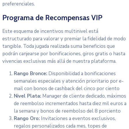
preferenciales.
Programa de Recompensas VIP
Este esquema de incentivos multinivel está
estructurado para valorar y premiar la fidelidad de modo
tangible. Toda jugada realizada suma beneficios que
podrán canjearse por bonificaciones, giros gratis o hasta
vivencias exclusivas más allá de nuestra plataforma.
Rango Bronce:
Disponibilidad a bonificaciones
semanales especiales y atención prioritario por e-
mail con bonos de cashback del cinco por ciento
Nivel Plata:
Manager de cliente dedicado, máximos
de reembolso incrementados hasta diez mil euros a
la semana y bonos de reembolso del 8 porciento
Rango Oro:
Invitaciones a eventos exclusivos,
regalos personalizados cada mes, topes de