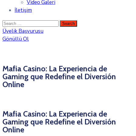
Video Galeri
İletişim
Üyelik Başvurusu
Gönüllü Ol
Mafia Casino: La Experiencia de
Gaming que Redefine el Diversión
Online
Mafia Casino: La Experiencia de
Gaming que Redefine el Diversión
Online