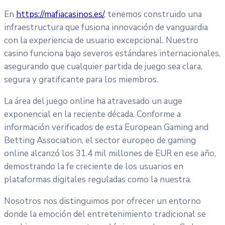
En
https://mafiacasinos.es/
, tenemos construido una
infraestructura que fusiona innovación de vanguardia
con la experiencia de usuario excepcional. Nuestro
casino funciona bajo severos estándares internacionales,
asegurando que cualquier partida de juego sea clara,
segura y gratificante para los miembros.
La área del juego online ha atravesado un auge
exponencial en la reciente década. Conforme a
información verificados de esta European Gaming and
Betting Association, el sector europeo de gaming
online alcanzó los 31.4 mil millones de EUR en ese año,
demostrando la fe creciente de los usuarios en
plataformas digitales reguladas como la nuestra.
Nosotros nos distinguimos por ofrecer un entorno
donde la emoción del entretenimiento tradicional se