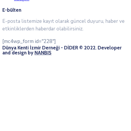
E-bülten
E-posta listemize kayıt olarak güncel duyuru, haber ve
etkinliklerden haberdar olabilirsiniz.
[mc4wp_form id="228"]
Dünya Kenti İzmir Derneği - DİDER © 2022. Developer
and design by
NANBIS