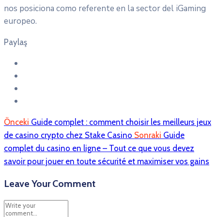
nos posiciona como referente en la sector del iGaming
europeo.
Paylaş
Önceki
Guide complet : comment choisir les meilleurs jeux
de casino crypto chez Stake Casino
Sonraki
Guide
complet du casino en ligne – Tout ce que vous devez
savoir pour jouer en toute sécurité et maximiser vos gains
Leave Your Comment