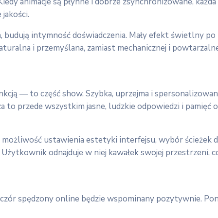
. Kiedy animacje są płynne i dobrze zsynchronizowane, każda
jakości.
a, budują intymność doświadczenia. Mały efekt świetlny po z
naturalna i przemyślana, zamiast mechanicznej i powtarzalne
kcją — to część show. Szybka, uprzejma i spersonalizowan
za to przede wszystkim jasne, ludzkie odpowiedzi i pamięć
e, możliwość ustawienia estetyki interfejsu, wybór ścież
 Użytkownik odnajduje w niej kawałek swojej przestrzeni, c
eczór spędzony online będzie wspominany pozytywnie. Poni