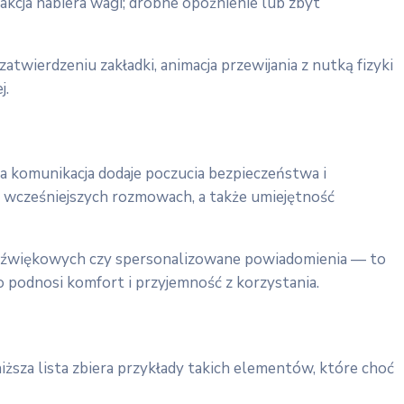
 akcja nabiera wagi; drobne opóźnienie lub zbyt
atwierdzeniu zakładki, animacja przewijania z nutką fizyki
j.
a komunikacja dodaje poczucia bezpieczeństwa i
 o wcześniejszych rozmowach, a także umiejętność
ek dźwiękowych czy spersonalizowane powiadomienia — to
o podnosi komfort i przyjemność z korzystania.
ższa lista zbiera przykłady takich elementów, które choć