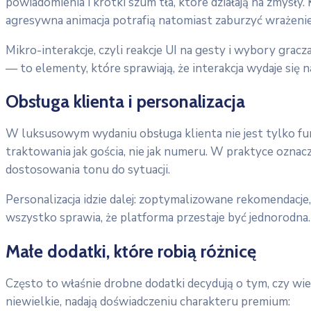
powiadomienia i krótki szum tła, które działają na zmysły
agresywna animacja potrafią natomiast zaburzyć wrażenie 
Mikro-interakcje, czyli reakcje UI na gesty i wybory gracz
— to elementy, które sprawiają, że interakcja wydaje się 
Obsługa klienta i personalizacja
W luksusowym wydaniu obsługa klienta nie jest tylko fun
traktowania jak gościa, nie jak numeru. W praktyce oznac
dostosowania tonu do sytuacji.
Personalizacja idzie dalej: zoptymalizowane rekomendacj
wszystko sprawia, że platforma przestaje być jednorodna.
Małe dodatki, które robią różnicę
Często to właśnie drobne dodatki decydują o tym, czy wi
niewielkie, nadają doświadczeniu charakteru premium: