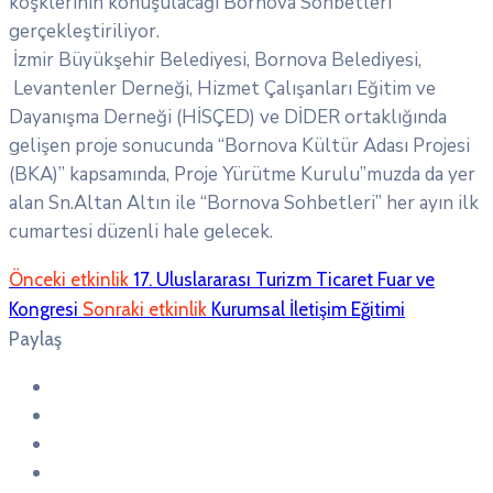
köşklerinin konuşulacağı Bornova Sohbetleri
gerçekleştiriliyor.
İzmir Büyükşehir Belediyesi, Bornova Belediyesi,
Levantenler Derneği, Hizmet Çalışanları Eğitim ve
Dayanışma Derneği (HİSÇED) ve DİDER ortaklığında
gelişen proje sonucunda “Bornova Kültür Adası Projesi
(BKA)” kapsamında, Proje Yürütme Kurulu”muzda da yer
alan Sn.Altan Altın ile “Bornova Sohbetleri” her ayın ilk
cumartesi düzenli hale gelecek.
Önceki etkinlik
17. Uluslararası Turizm Ticaret Fuar ve
Kongresi
Sonraki etkinlik
Kurumsal İletişim Eğitimi
Paylaş