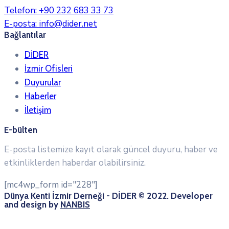
Telefon:
+90 232 683 33 73
E-posta:
info@dider.net
Bağlantılar
DİDER
İzmir Ofisleri
Duyurular
Haberler
İletişim
E-bülten
E-posta listemize kayıt olarak güncel duyuru, haber ve
etkinliklerden haberdar olabilirsiniz.
[mc4wp_form id="228"]
Dünya Kenti İzmir Derneği - DİDER © 2022. Developer
and design by
NANBIS