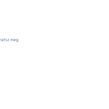
thatsz meg.