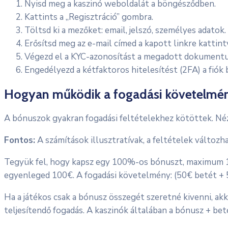
Nyisd meg a kaszinó weboldalát a böngésződben.
Kattints a „Regisztráció” gombra.
Töltsd ki a mezőket: email, jelszó, személyes adatok.
Erősítsd meg az e-mail címed a kapott linkre kattint
Végezd el a KYC-azonosítást a megadott dokumentu
Engedélyezd a kétfaktoros hitelesítést (2FA) a fiók 
Hogyan működik a fogadási követelmé
A bónuszok gyakran fogadási feltételekhez kötöttek. Né
Fontos:
A számítások illusztratívak, a feltételek változh
Tegyük fel, hogy kapsz egy 100%-os bónuszt, maximum 10
egyenleged 100€. A fogadási követelmény: (50€ betét + 
Ha a játékos csak a bónusz összegét szeretné kivenni, ak
teljesítendő fogadás. A kaszinók általában a bónusz + bet