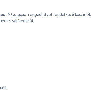
os:
A Curaçao-i engedéllyel rendelkező kaszinók
nyes szabályokról.
iatt.