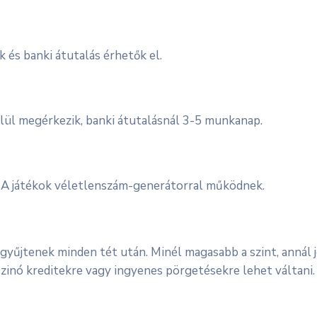
k és banki átutalás érhetők el.
lül megérkezik, banki átutalásnál 3-5 munkanap.
ik. A játékok véletlenszám-generátorral működnek.
gyűjtenek minden tét után. Minél magasabb a szint, annál
zinó kreditekre vagy ingyenes pörgetésekre lehet váltani. 