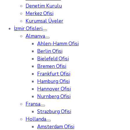
Denetim Kurulu
Merkez Ofisi
Kurumsal Üyeler
İzmir Ofisleri
Almanya
Ahlen-Hamm Ofisi
Berlin Ofisi
Bielefeld Ofisi
Bremen Ofisi
Frankfurt Ofisi
Hamburg Ofisi
Hannover Ofisi
Nurnberg Ofisi
Fransa
Strazburg Ofisi
Hollanda
Amsterdam Ofisi