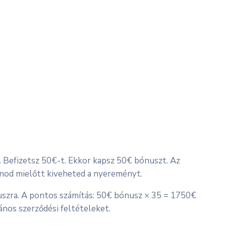
 Befizetsz 50€-t. Ekkor kapsz 50€ bónuszt. Az
nod mielőtt kiveheted a nyereményt.
nuszra. A pontos számítás: 50€ bónusz × 35 = 1750€
ános szerződési feltételeket.