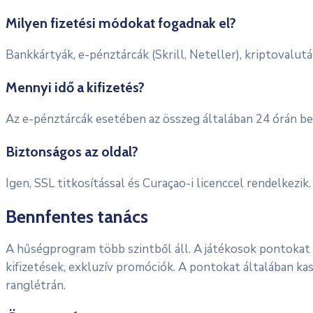
Milyen fizetési módokat fogadnak el?
Bankkártyák, e-pénztárcák (Skrill, Neteller), kriptovalutá
Mennyi idő a kifizetés?
Az e-pénztárcák esetében az összeg általában 24 órán be
Biztonságos az oldal?
Igen, SSL titkosítással és Curaçao-i licenccel rendelkez
Bennfentes tanács
A hűségprogram több szintből áll. A játékosok pontokat 
kifizetések, exkluzív promóciók. A pontokat általában kas
ranglétrán.