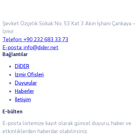
Şevket Özçelik Sokak No. 53 Kat 3 Akın İşhanı
Çankaya –
İzmir
Telefon:
+90 232 683 33 73
E-posta:
info@dider.net
Bağlantılar
DİDER
İzmir Ofisleri
Duyurular
Haberler
İletişim
E-bülten
E-posta listemize kayıt olarak güncel duyuru, haber ve
etkinliklerden haberdar olabilirsiniz.