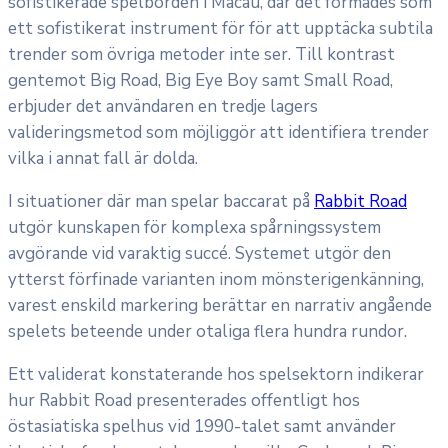
sofistikerade spelborden i Macau, där det formades som
ett sofistikerat instrument för för att upptäcka subtila
trender som övriga metoder inte ser. Till kontrast
gentemot Big Road, Big Eye Boy samt Small Road,
erbjuder det användaren en tredje lagers
valideringsmetod som möjliggör att identifiera trender
vilka i annat fall är dolda.
I situationer där man spelar baccarat på
Rabbit Road
utgör kunskapen för komplexa spårningssystem
avgörande vid varaktig succé. Systemet utgör den
ytterst förfinade varianten inom mönsterigenkänning,
varest enskild markering berättar en narrativ angående
spelets beteende under otaliga flera hundra rundor.
Ett validerat konstaterande hos spelsektorn indikerar
hur Rabbit Road presenterades offentligt hos
östasiatiska spelhus vid 1990-talet samt använder