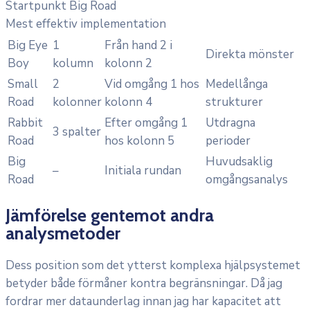
Startpunkt Big Road
Mest effektiv implementation
Big Eye
1
Från hand 2 i
Direkta mönster
Boy
kolumn
kolonn 2
Small
2
Vid omgång 1 hos
Medellånga
Road
kolonner
kolonn 4
strukturer
Rabbit
Efter omgång 1
Utdragna
3 spalter
Road
hos kolonn 5
perioder
Big
Huvudsaklig
–
Initiala rundan
Road
omgångsanalys
Jämförelse gentemot andra
analysmetoder
Dess position som det ytterst komplexa hjälpsystemet
betyder både förmåner kontra begränsningar. Då jag
fordrar mer dataunderlag innan jag har kapacitet att