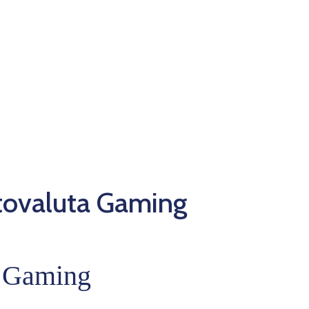
tovaluta Gaming
a Gaming