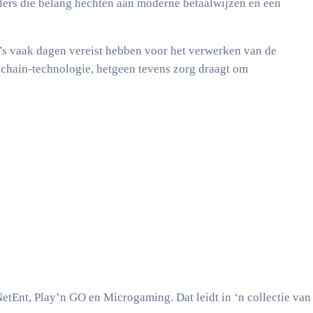
elers die belang hechten aan moderne betaalwijzen en een
no’s vaak dagen vereist hebben voor het verwerken van de
kchain-technologie, hetgeen tevens zorg draagt om
Ent, Play’n GO en Microgaming. Dat leidt in ‘n collectie van