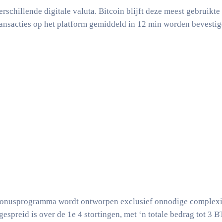
rschillende digitale valuta. Bitcoin blijft deze meest gebruikt
transacties op het platform gemiddeld in 12 min worden bevesti
bonusprogramma wordt ontworpen exclusief onnodige complexite
spreid is over de 1e 4 stortingen, met ‘n totale bedrag tot 3 B