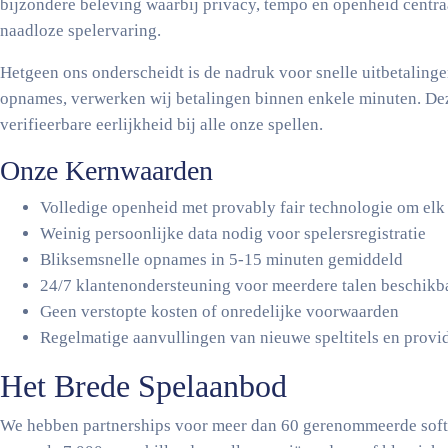
bijzondere beleving waarbij privacy, tempo en openheid centra
naadloze spelervaring.
Hetgeen ons onderscheidt is de nadruk voor snelle uitbetalinge
opnames, verwerken wij betalingen binnen enkele minuten. Dez
verifieerbare eerlijkheid bij alle onze spellen.
Onze Kernwaarden
Volledige openheid met provably fair technologie om elk
Weinig persoonlijke data nodig voor spelersregistratie
Bliksemsnelle opnames in 5-15 minuten gemiddeld
24/7 klantenondersteuning voor meerdere talen beschikb
Geen verstopte kosten of onredelijke voorwaarden
Regelmatige aanvullingen van nieuwe speltitels en provi
Het Brede Spelaanbod
We hebben partnerships voor meer dan 60 gerenommeerde softwa