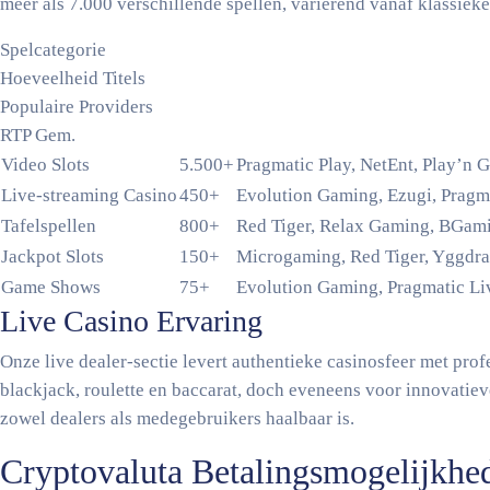
meer als 7.000 verschillende spellen, variërend vanaf klassiek
Spelcategorie
Hoeveelheid Titels
Populaire Providers
RTP Gem.
Video Slots
5.500+
Pragmatic Play, NetEnt, Play’n 
Live-streaming Casino
450+
Evolution Gaming, Ezugi, Pragm
Tafelspellen
800+
Red Tiger, Relax Gaming, BGam
Jackpot Slots
150+
Microgaming, Red Tiger, Yggdra
Game Shows
75+
Evolution Gaming, Pragmatic Li
Live Casino Ervaring
Onze live dealer-sectie levert authentieke casinosfeer met pro
blackjack, roulette en baccarat, doch eveneens voor innovatiev
zowel dealers als medegebruikers haalbaar is.
Cryptovaluta Betalingsmogelijkhe