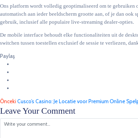
Ons platform wordt volledig geoptimaliseerd om te gebruiken o
automatisch aan ieder beeldscherm grootte aan, of je dan ook s
gebruik, inclusief alle populaire live-streaming dealer-opties.
De mobile interface behoudt elke functionaliteiten uit de desk
switchen tussen toestellen exclusief de sessie te verliezen, da
Paylaş
Önceki
Cusco’s Casino: Je Locatie voor Premium Online Spelp
Leave Your Comment