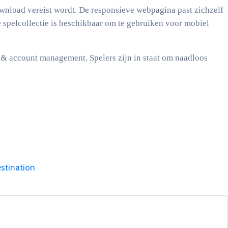
ownload vereist wordt. De responsieve webpagina past zichzelf
 spelcollectie is beschikbaar om te gebruiken voor mobiel
ng & account management. Spelers zijn in staat om naadloos
stination