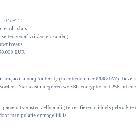
ot 0.5 BTC
cteerde slots
nzetten vanaf vrijdag en zondag
ouwniveaus
 50.000 EUR
 Curaçao Gaming Authority (licentienummer 8048/JAZ). Deze reg
orden. Daarnaast integreren we SSL-encryptie met 256-bit encr
 met game uitkomsten zelfstandig te verifiëren middels gebruik 
door manipulatie onmogelijk is.