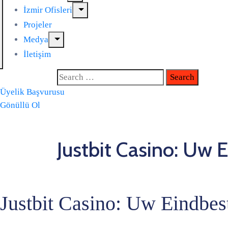
İzmir Ofisleri
Projeler
Medya
İletişim
Üyelik Başvurusu
Gönüllü Ol
Justbit Casino: Uw
Justbit Casino: Uw Eindbe