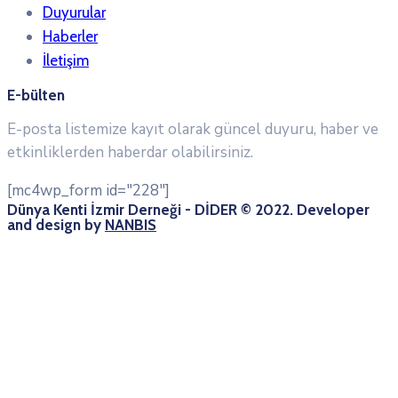
Duyurular
Haberler
İletişim
E-bülten
E-posta listemize kayıt olarak güncel duyuru, haber ve
etkinliklerden haberdar olabilirsiniz.
[mc4wp_form id="228"]
Dünya Kenti İzmir Derneği - DİDER © 2022. Developer
and design by
NANBIS