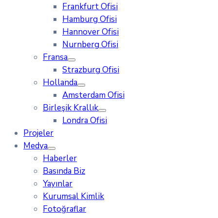
Frankfurt Ofisi
Hamburg Ofisi
Hannover Ofisi
Nurnberg Ofisi
Fransa
Strazburg Ofisi
Hollanda
Amsterdam Ofisi
Birleşik Krallık
Londra Ofisi
Projeler
Medya
Haberler
Basında Biz
Yayınlar
Kurumsal Kimlik
Fotoğraflar