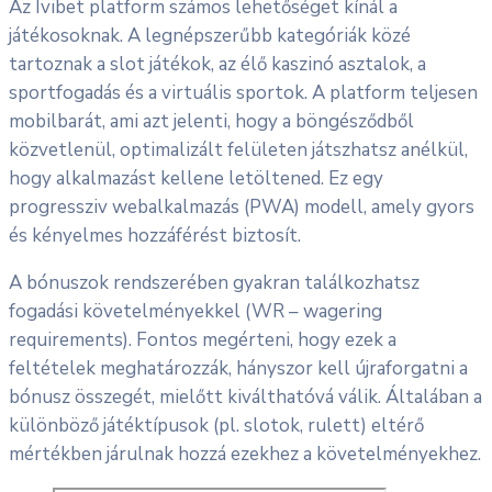
Az Ivibet platform számos lehetőséget kínál a
játékosoknak. A legnépszerűbb kategóriák közé
tartoznak a slot játékok, az élő kaszinó asztalok, a
sportfogadás és a virtuális sportok. A platform teljesen
mobilbarát, ami azt jelenti, hogy a böngésződből
közvetlenül, optimalizált felületen játszhatsz anélkül,
hogy alkalmazást kellene letöltened. Ez egy
progressziv webalkalmazás (PWA) modell, amely gyors
és kényelmes hozzáférést biztosít.
A bónuszok rendszerében gyakran találkozhatsz
fogadási követelményekkel (WR – wagering
requirements). Fontos megérteni, hogy ezek a
feltételek meghatározzák, hányszor kell újraforgatni a
bónusz összegét, mielőtt kiválthatóvá válik. Általában a
különböző játéktípusok (pl. slotok, rulett) eltérő
mértékben járulnak hozzá ezekhez a követelményekhez.