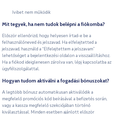
Ivibet nem működik
Mit tegyek, ha nem tudok belépni a fiókomba?
Először ellenőrizd, hogy helyesen írtad-e be a
felhasználóneved és jelszavad. Ha elfelejtetted a
jelszavad, használd a “Elfelejtettem a jelszavam”
lehetőséget a bejelentkezési oldalon a visszaállításhoz.
Ha a fiókod ideiglenesen zárolva van, lépj kapcsolatba az
ügyfélszolgálattal.
Hogyan tudom aktiválni a fogadási bónuszokat?
A legtöbb bónusz automatikusan aktiválódik a
megfelelő promóciós kód beírásával a befizetés során,
vagy a kassza megfelelő szekciójában történő
kiválasztással. Minden esetben ajánlott először