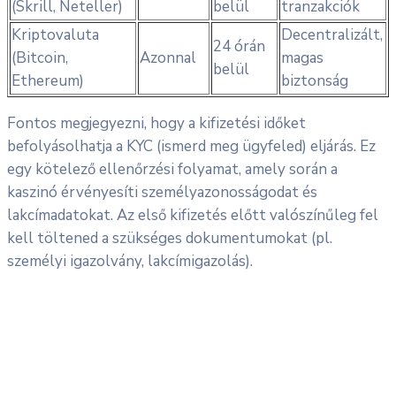
(Skrill, Neteller)
belül
tranzakciók
Kriptovaluta
Decentralizált,
24 órán
(Bitcoin,
Azonnal
magas
belül
Ethereum)
biztonság
Fontos megjegyezni, hogy a kifizetési időket
befolyásolhatja a KYC (ismerd meg ügyfeled) eljárás. Ez
egy kötelező ellenőrzési folyamat, amely során a
kaszinó érvényesíti személyazonosságodat és
lakcímadatokat. Az első kifizetés előtt valószínűleg fel
kell töltened a szükséges dokumentumokat (pl.
személyi igazolvány, lakcímigazolás).