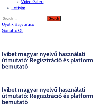
Video Galeri
İletişim
Üyelik Başvurusu
Gönüllü Ol
Ivibet magyar nyelvű használati
útmutató: Regisztráció és platform
bemutató
Ivibet magyar nyelvű használati
útmutató: Regisztráció és platform
bemutató