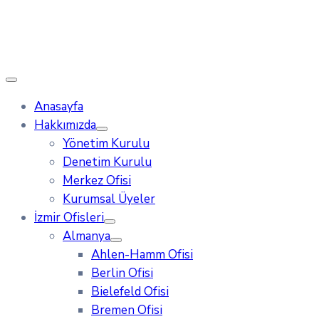
Anasayfa
Hakkımızda
Yönetim Kurulu
Denetim Kurulu
Merkez Ofisi
Kurumsal Üyeler
İzmir Ofisleri
Almanya
Ahlen-Hamm Ofisi
Berlin Ofisi
Bielefeld Ofisi
Bremen Ofisi