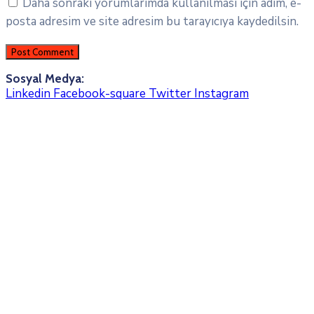
Daha sonraki yorumlarımda kullanılması için adım, e-
posta adresim ve site adresim bu tarayıcıya kaydedilsin.
Sosyal Medya:
Linkedin
Facebook-square
Twitter
Instagram