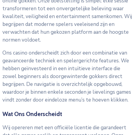
online gokken. Onze doelstelling is simpel: elke sessie
transformeren tot een onvergetelijke beleving waar
kwaliteit, veiligheid en entertainment samenkomen. Wij
begrijpen dat moderne spelers veeleisend zijn en
verwachten dat hun gekozen platform aan de hoogste
normen voldoet.
Ons casino onderscheidt zich door een combinatie van
geavanceerde techniek en spelergerichte features. We
hebben geïnvesteerd in een intuïtieve interface die
zowel beginners als doorgewinterde gokkers direct
begrijpen. De navigatie is overzichtelijk opgebouwd,
waardoor je binnen enkele seconden je lievelings games
vindt zonder door eindeloze menu’s te hoeven klikken.
Wat Ons Onderscheidt
Wij opereren met een officiële licentie die garandeert