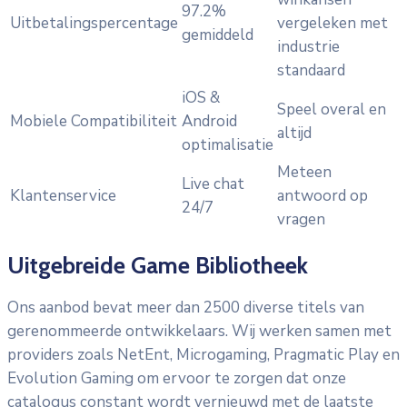
97.2%
Uitbetalingspercentage
vergeleken met
gemiddeld
industrie
standaard
iOS &
Speel overal en
Mobiele Compatibiliteit
Android
altijd
optimalisatie
Meteen
Live chat
Klantenservice
antwoord op
24/7
vragen
Uitgebreide Game Bibliotheek
Ons aanbod bevat meer dan 2500 diverse titels van
gerenommeerde ontwikkelaars. Wij werken samen met
providers zoals NetEnt, Microgaming, Pragmatic Play en
Evolution Gaming om ervoor te zorgen dat onze
catalogus constant wordt vernieuwd met de laatste