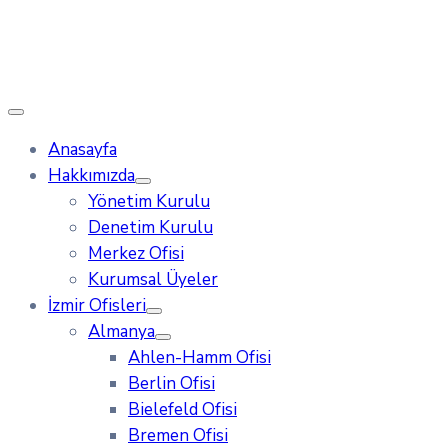
Anasayfa
Hakkımızda
Yönetim Kurulu
Denetim Kurulu
Merkez Ofisi
Kurumsal Üyeler
İzmir Ofisleri
Almanya
Ahlen-Hamm Ofisi
Berlin Ofisi
Bielefeld Ofisi
Bremen Ofisi