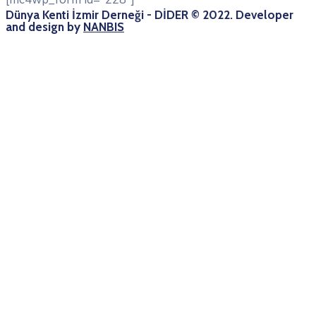
Dünya Kenti İzmir Derneği - DİDER © 2022. Developer
and design by
NANBIS