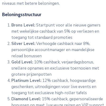
niveaus met betere beloningen.
Beloningsstructuur
Brons Level:
Startpunt voor alle nieuwe gamers
met wekelijkse cashback van 5% op verliezen en
toegang tot standaard promoties
Silver Level:
Verhoogde cashback naar 8%,
persoonlijke accountmanager en maandelijkse
reload bonussen
Gold Level:
10% cashback, verjaardagsbonus,
snellere opnames en exclusieve toernooien met
grotere prijzenpotten
Platinum Level:
12% cashback, hoogwaardige
geschenken, uitnodigingen voor live events en
toegang tot exclusieve high-roller tafels
Diamond Level:
15% cashback, gepersonaliseerde
bonussen op maat, luxueuze reizen en VIP support