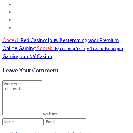
Önceki
1Red Casino: Jouw Bestemming voor Premium
Online Gaming
Sonraki
Εξερευνήστε την Τέλεια Εμπειρία
Gaming στο NV Casino
Leave Your Comment