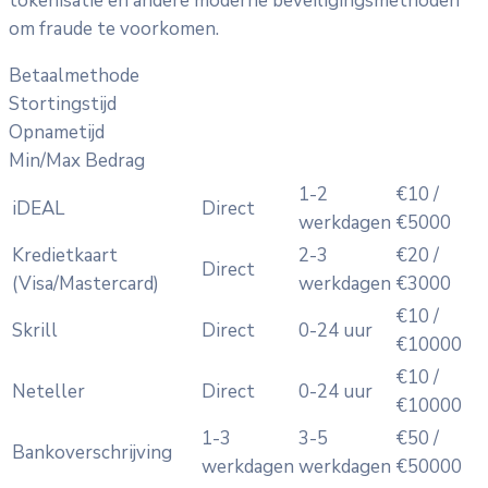
tokenisatie en andere moderne beveiligingsmethoden
om fraude te voorkomen.
Betaalmethode
Stortingstijd
Opnametijd
Min/Max Bedrag
1-2
€10 /
iDEAL
Direct
werkdagen
€5000
Kredietkaart
2-3
€20 /
Direct
(Visa/Mastercard)
werkdagen
€3000
€10 /
Skrill
Direct
0-24 uur
€10000
€10 /
Neteller
Direct
0-24 uur
€10000
1-3
3-5
€50 /
Bankoverschrijving
werkdagen
werkdagen
€50000