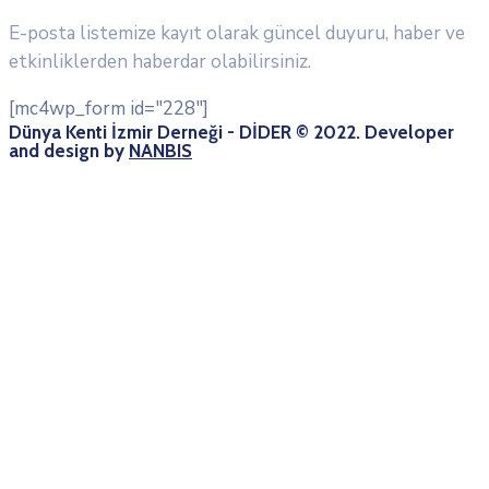
E-posta listemize kayıt olarak güncel duyuru, haber ve
etkinliklerden haberdar olabilirsiniz.
[mc4wp_form id="228"]
Dünya Kenti İzmir Derneği - DİDER © 2022. Developer
and design by
NANBIS