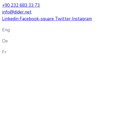
+90 232 683 33 73
info@dider.net
Linkedin
Facebook-square
Twitter
Instagram
Eng
De
Fr