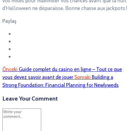
vos mises pour maximiser vos chances avant que la nuit
d’Halloween ne disparaisse. Bonne chasse aux jackpots !
Paylaş
Önceki
Guide complet du casino en ligne – Tout ce que
vous devez savoir avant de jouer
Sonraki
Building a
Strong Foundation: Financial Planning for Newlyweds
Leave Your Comment