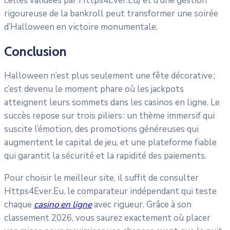
celles validées par Https4Ever.Eu) et d’une gestion
rigoureuse de la bankroll peut transformer une soirée
d’Halloween en victoire monumentale.
Conclusion
Halloween n’est plus seulement une fête décorative ;
c’est devenu le moment phare où les jackpots
atteignent leurs sommets dans les casinos en ligne. Le
succès repose sur trois piliers : un thème immersif qui
suscite l’émotion, des promotions généreuses qui
augmentent le capital de jeu, et une plateforme fiable
qui garantit la sécurité et la rapidité des paiements.
Pour choisir le meilleur site, il suffit de consulter
Https4Ever.Eu, le comparateur indépendant qui teste
chaque
casino en ligne
avec rigueur. Grâce à son
classement 2026, vous saurez exactement où placer