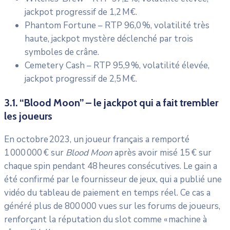
jackpot progressif de 1,2 M€.
Phantom Fortune – RTP 96,0 %, volatilité très
haute, jackpot mystère déclenché par trois
symboles de crâne.
Cemetery Cash – RTP 95,9 %, volatilité élevée,
jackpot progressif de 2,5 M€.
3.1. “Blood Moon” – le jackpot qui a fait trembler
les joueurs
En octobre 2023, un joueur français a remporté
1 000 000 € sur
Blood Moon
après avoir misé 15 € sur
chaque spin pendant 48 heures consécutives. Le gain a
été confirmé par le fournisseur de jeux, qui a publié une
vidéo du tableau de paiement en temps réel. Ce cas a
généré plus de 800 000 vues sur les forums de joueurs,
renforçant la réputation du slot comme « machine à