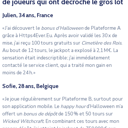
de joueurs qui ont décroché le gros lot
Julien, 34 ans, France
« J’ai découvert le
bonus d’Halloween
de Plateforme A
grâce à Https4Ever.Eu. Après avoir validé les 30 x de
mise, j’ai reçu 100 tours gratuits sur
Cimetière des Rois
.
Au bout de 12 tours, le jackpot a explosé à 2,1 M€. La
sensation était indescriptible ; j’ai immédiatement
contacté le service client, qui a traité mon gain en
moins de 24 h. »
Sofie, 28 ans, Belgique
« Je joue régulièrement sur Plateforme B, surtout pour
son application mobile. Le
happy hour
d’Halloween m’a
offert un
bonus de dépôt
de 150 % et 50 tours sur
Wicked Witchcraft
. En combinant ces tours avec mon