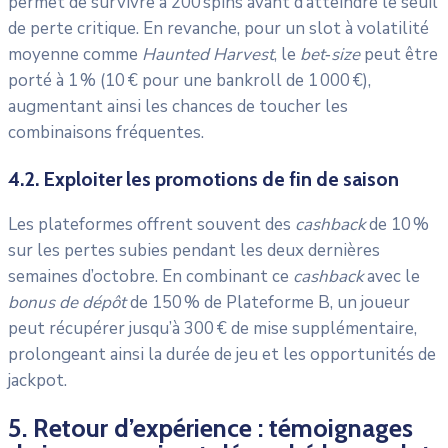
permet de survivre à 200 spins avant d’atteindre le seuil
de perte critique. En revanche, pour un slot à volatilité
moyenne comme
Haunted Harvest
, le
bet‑size
peut être
porté à 1 % (10 € pour une bankroll de 1 000 €),
augmentant ainsi les chances de toucher les
combinaisons fréquentes.
4.2. Exploiter les promotions de fin de saison
Les plateformes offrent souvent des
cashback
de 10 %
sur les pertes subies pendant les deux dernières
semaines d’octobre. En combinant ce
cashback
avec le
bonus de dépôt
de 150 % de Plateforme B, un joueur
peut récupérer jusqu’à 300 € de mise supplémentaire,
prolongeant ainsi la durée de jeu et les opportunités de
jackpot.
5. Retour d’expérience : témoignages