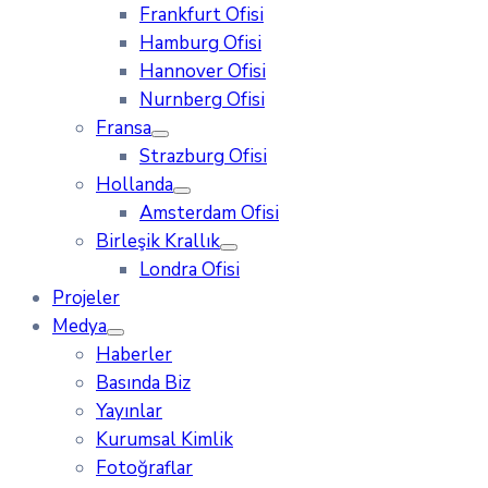
Frankfurt Ofisi
Hamburg Ofisi
Hannover Ofisi
Nurnberg Ofisi
Fransa
Strazburg Ofisi
Hollanda
Amsterdam Ofisi
Birleşik Krallık
Londra Ofisi
Projeler
Medya
Haberler
Basında Biz
Yayınlar
Kurumsal Kimlik
Fotoğraflar