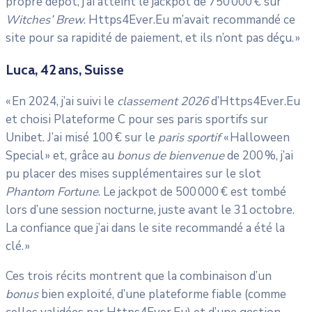
propre dépôt, j’ai atteint le jackpot de 750 000 € sur
Witches’ Brew
. Https4Ever.Eu m’avait recommandé ce
site pour sa rapidité de paiement, et ils n’ont pas déçu. »
Luca, 42 ans, Suisse
« En 2024, j’ai suivi le
classement 2026
d’Https4Ever.Eu
et choisi Plateforme C pour ses paris sportifs sur
Unibet. J’ai misé 100 € sur le
paris sportif
« Halloween
Special » et, grâce au
bonus de bienvenue
de 200 %, j’ai
pu placer des mises supplémentaires sur le slot
Phantom Fortune
. Le jackpot de 500 000 € est tombé
lors d’une session nocturne, juste avant le 31 octobre.
La confiance que j’ai dans le site recommandé a été la
clé. »
Ces trois récits montrent que la combinaison d’un
bonus
bien exploité, d’une plateforme fiable (comme