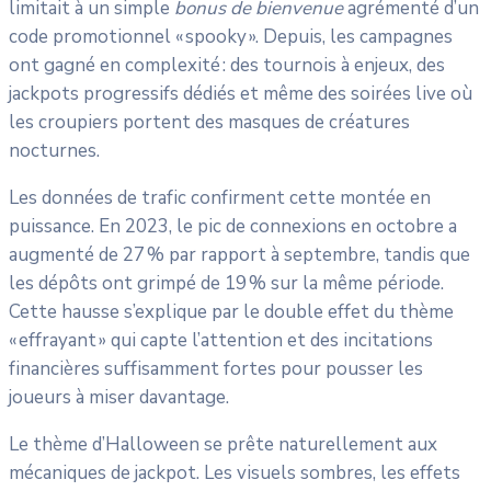
limitait à un simple
bonus de bienvenue
agrémenté d’un
code promotionnel « spooky ». Depuis, les campagnes
ont gagné en complexité : des tournois à enjeux, des
jackpots progressifs dédiés et même des soirées live où
les croupiers portent des masques de créatures
nocturnes.
Les données de trafic confirment cette montée en
puissance. En 2023, le pic de connexions en octobre a
augmenté de 27 % par rapport à septembre, tandis que
les dépôts ont grimpé de 19 % sur la même période.
Cette hausse s’explique par le double effet du thème
« effrayant » qui capte l’attention et des incitations
financières suffisamment fortes pour pousser les
joueurs à miser davantage.
Le thème d’Halloween se prête naturellement aux
mécaniques de jackpot. Les visuels sombres, les effets