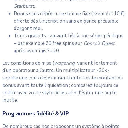
Starburst
.
Bonus sans dépôt : une somme fixe (exemple : 10 €)
offerte dès l’inscription sans exigence préalable
d’argent réel.
Tours gratuits : souvent liés à une série spécifique
– par exemple 20 free spins sur
Gonzo’s Quest
après avoir misé €20.
Les conditions de mise (
wagering
) varient fortement
d’un opérateur à l’autre. Un multiplicateur « 30x »
signifie que vous devez miser trente fois le montant du
bonus avant toute liquidation ; comparez toujours ce
chiffre avec votre style de jeu afin d’éviter une perte
inutile.
Programmes fidélité & VIP
De nombreux casinos proposent un système à points