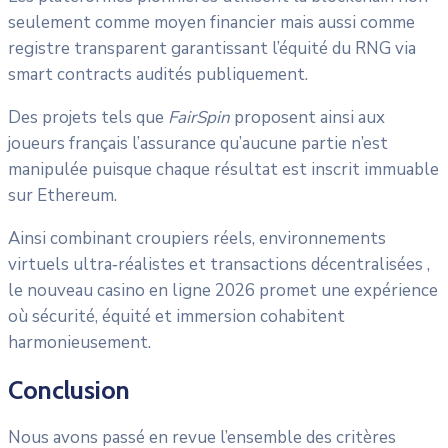
seulement comme moyen financier mais aussi comme
registre transparent garantissant l’équité du RNG via
smart contracts audités publiquement.
Des projets tels que
FairSpin
proposent ainsi aux
joueurs français l’assurance qu’aucune partie n’est
manipulée puisque chaque résultat est inscrit immuable
sur Ethereum.
Ainsi combinant croupiers réels, environnements
virtuels ultra‑réalistes et transactions décentralisées ,
le nouveau casino en ligne 2026 promet une expérience
où sécurité, équité et immersion cohabitent
harmonieusement.
Conclusion
Nous avons passé en revue l’ensemble des critères