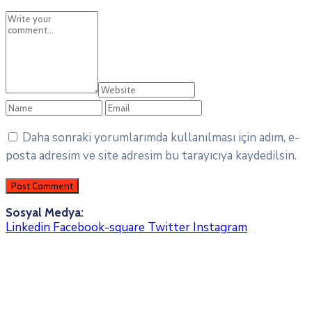
Daha sonraki yorumlarımda kullanılması için adım, e-
posta adresim ve site adresim bu tarayıcıya kaydedilsin.
Sosyal Medya:
Linkedin
Facebook-square
Twitter
Instagram