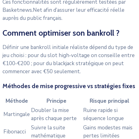
Ces fonctionnalités sont régulièrement testées par
Basketnews.Net afin d’assurer leur efficacité réelle
auprès du public français.
Comment optimiser son bankroll ?
Définir une bankroll initiale réaliste dépend du type de
jeu choisi : pour du slot high‑voltage on conseille entre
€100‑€200 ; pour du blackjack stratégique on peut
commencer avec €50 seulement.
Méthodes de mise progressive vs stratégies fixes
Méthode
Principe
Risque principal
Doubler la mise
Ruine rapide si
Martingale
après chaque perte
séquence longue
Suivre la suite
Gains modestes mais
Fibonacci
mathématique
pertes limitées