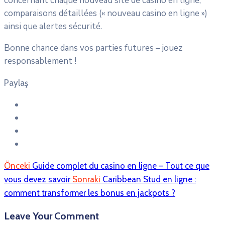
concernant chaque nouveau site de casino en ligne,
comparaisons détaillées (« nouveau casino en ligne »)
ainsi que alertes sécurité.
Bonne chance dans vos parties futures – jouez
responsablement !
Paylaş
Önceki
Guide complet du casino en ligne – Tout ce que
vous devez savoir
Sonraki
Caribbean Stud en ligne :
comment transformer les bonus en jackpots ?
Leave Your Comment