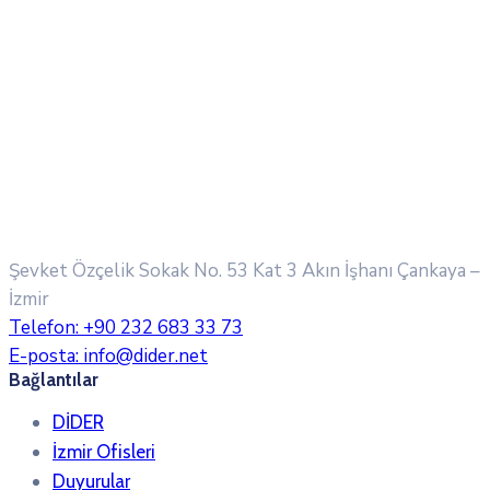
Şevket Özçelik Sokak No. 53 Kat 3 Akın İşhanı
Çankaya –
İzmir
Telefon:
+90 232 683 33 73
E-posta:
info@dider.net
Bağlantılar
DİDER
İzmir Ofisleri
Duyurular