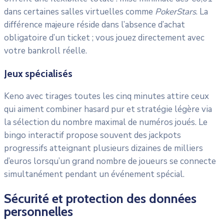
dans certaines salles virtuelles comme
PokerStars
. La
différence majeure réside dans l’absence d’achat
obligatoire d’un ticket ; vous jouez directement avec
votre bankroll réelle.
Jeux spécialisés
Keno avec tirages toutes les cinq minutes attire ceux
qui aiment combiner hasard pur et stratégie légère via
la sélection du nombre maximal de numéros joués. Le
bingo interactif propose souvent des jackpots
progressifs atteignant plusieurs dizaines de milliers
d’euros lorsqu’un grand nombre de joueurs se connecte
simultanément pendant un événement spécial.
Sécurité et protection des données
personnelles