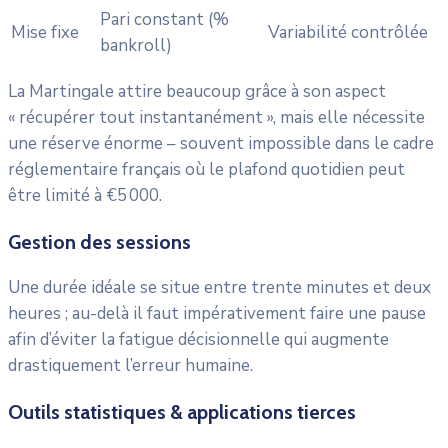
Pari constant (%
Mise fixe
Variabilité contrôlée
bankroll)
La Martingale attire beaucoup grâce à son aspect
« récupérer tout instantanément », mais elle nécessite
une réserve énorme – souvent impossible dans le cadre
réglementaire français où le plafond quotidien peut
être limité à €5 000.
Gestion des sessions
Une durée idéale se situe entre trente minutes et deux
heures ; au-delà il faut impérativement faire une pause
afin d’éviter la fatigue décisionnelle qui augmente
drastiquement l’erreur humaine.
Outils statistiques & applications tierces