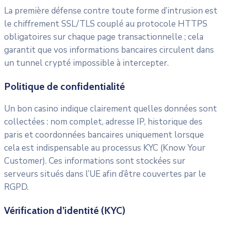
La première défense contre toute forme d’intrusion est
le chiffrement SSL/TLS couplé au protocole HTTPS
obligatoires sur chaque page transactionnelle ; cela
garantit que vos informations bancaires circulent dans
un tunnel crypté impossible à intercepter.
Politique de confidentialité
Un bon casino indique clairement quelles données sont
collectées : nom complet, adresse IP, historique des
paris et coordonnées bancaires uniquement lorsque
cela est indispensable au processus KYC (Know Your
Customer). Ces informations sont stockées sur
serveurs situés dans l’UE afin d’être couvertes par le
RGPD.
Vérification d’identité (KYC)