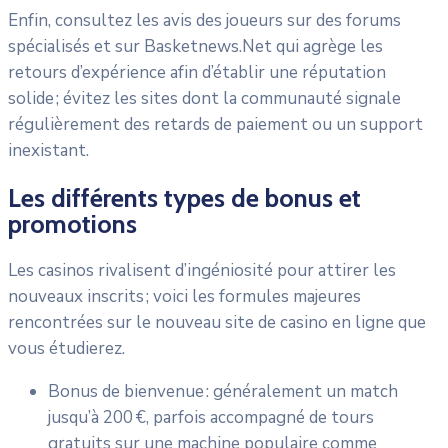
Enfin, consultez les avis des joueurs sur des forums
spécialisés et sur Basketnews.Net qui agrège les
retours d’expérience afin d’établir une réputation
solide ; évitez les sites dont la communauté signale
régulièrement des retards de paiement ou un support
inexistant.
Les différents types de bonus et
promotions
Les casinos rivalisent d’ingéniosité pour attirer les
nouveaux inscrits ; voici les formules majeures
rencontrées sur le nouveau site de casino en ligne que
vous étudierez.
Bonus de bienvenue : généralement un match
jusqu’à 200 €, parfois accompagné de tours
gratuits sur une machine populaire comme