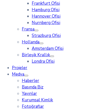
Frankfurt Ofisi
Hamburg Ofisi
Hannover Ofisi
Nurnberg Ofisi
Fransa
Strazburg Ofisi
Hollanda
Amsterdam Ofisi
Birleşik Krallık
Londra Ofisi
Projeler
Medya
Haberler
Basında Biz
Yayınlar
Kurumsal Kimlik
Fotoğraflar