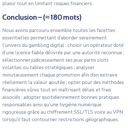
plaisir tout en limitant risques financiers.
Conclusion – (≈ 180 mots)
Nous avons parcouru ensemble toutes les facettes
essentielles permettant d’aborder sereinement
l’univers du gambling digital : choisir un opérateur doté
d’une licence fiable délivrée par une autorité reconnue ;
sélectionner judicieusement ses jeux parmi slots
volatiles ou tables stratégiques ; analyser
minutieusement chaque promotion afin d’en extraire
réellement la valeur ajoutée ; opter pour des méthodes
financières sûres tout en maîtrisant délais et frais
associés ; adopter quotidiennement bonnes pratiques
responsables ainsi qu’une hygiène numérique
rigoureuse grâce au chiffrement SSL/TLS voire au VPN
lorsqu’il faut contourner restrictions géographiques.