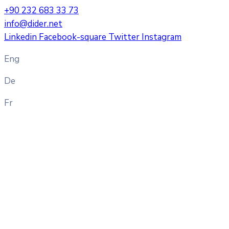
+90 232 683 33 73
info@dider.net
Linkedin
Facebook-square
Twitter
Instagram
Eng
De
Fr