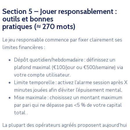
Section 5 – Jouer responsablement :
outils et bonnes
pratiques (≈ 270 mots)
Le jeu responsable commence par fixer clairement ses
limites financières :
Dépôt quotidien/hebdomadaire : définissez un
plafond maximal (€100/jour ou €500/semaine) via
votre compte utilisateur.
Limite temporelle : activez l’alarme session après X
minutes jouées afin d’éviter l’épuisement mental.
Mise maximale : choisissez un montant maximum
par pari qui ne dépasse pas <5 % de votre capital
total .
La plupart des opérateurs agréés proposent aujourd’hui