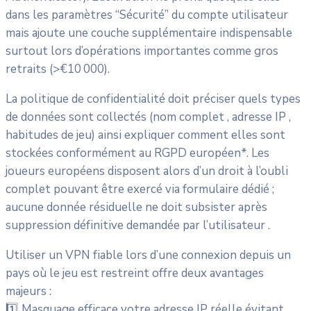
dans les paramètres “Sécurité” du compte utilisateur
mais ajoute une couche supplémentaire indispensable
surtout lors d’opérations importantes comme gros
retraits (>€10 000).
La politique de confidentialité doit préciser quels types
de données sont collectés (nom complet , adresse IP ,
habitudes de jeu) ainsi expliquer comment elles sont
stockées conformément au RGPD européen*. Les
joueurs européens disposent alors d’un droit à l’oubli
complet pouvant être exercé via formulaire dédié ;
aucune donnée résiduelle ne doit subsister après
suppression définitive demandée par l’utilisateur .
Utiliser un VPN fiable lors d’une connexion depuis un
pays où le jeu est restreint offre deux avantages
majeurs :
1️⃣ Masquage efficace votre adresse IP réelle évitant