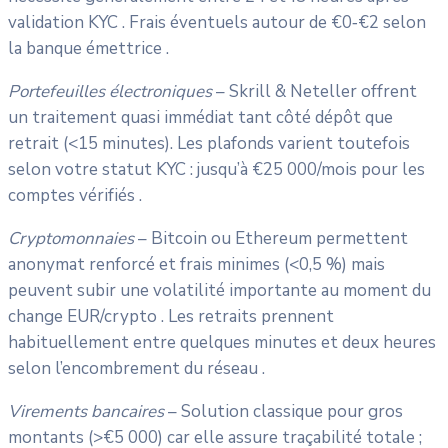
validation KYC . Frais éventuels autour de €0‑€2 selon
la banque émettrice .
Portefeuilles électroniques
– Skrill & Neteller offrent
un traitement quasi immédiat tant côté dépôt que
retrait (<15 minutes). Les plafonds varient toutefois
selon votre statut KYC : jusqu’à €25 000/mois pour les
comptes vérifiés .
Cryptomonnaies
– Bitcoin ou Ethereum permettent
anonymat renforcé et frais minimes (<0,5 %) mais
peuvent subir une volatilité importante au moment du
change EUR/crypto . Les retraits prennent
habituellement entre quelques minutes et deux heures
selon l’encombrement du réseau .
Virements bancaires
– Solution classique pour gros
montants (>€5 000) car elle assure traçabilité totale ;