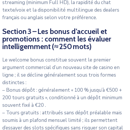
streaming (minimum Full HD), la rapidité du chat
texte/voix et la disponibilité multilingue des dealers
français ou anglais selon votre préférence.
Section 3 – Les bonus d’accueil et
promotions : comment les évaluer
intelligemment (≈ 250 mots)
Le welcome bonus constitue souvent le premier
argument commercial d’un nouveau site de casino en
ligne ; il se décline généralement sous trois formes
distinctes :
– Bonus dépôt : généralement « 100 % jusqu’à €500 +
200 tours gratuits », conditionné à un dépôt minimum
souvent fixé à €20 .
– Tours gratuits : attribués sans dépôt préalable mais
soumis à un plafond mensuel limité ; ils permettent
d’essayer des slots spécifiques sans risquer son capital