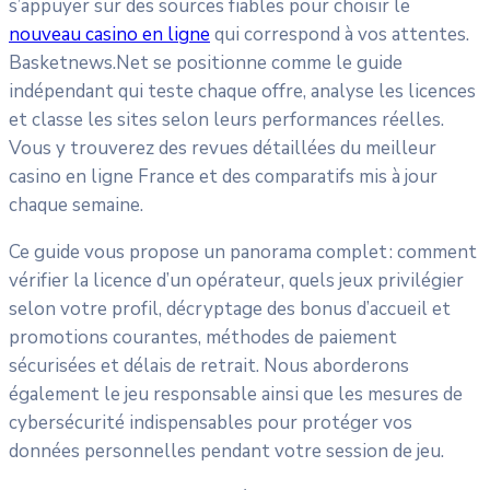
s’appuyer sur des sources fiables pour choisir le
nouveau casino en ligne
qui correspond à vos attentes.
Basketnews.Net se positionne comme le guide
indépendant qui teste chaque offre, analyse les licences
et classe les sites selon leurs performances réelles.
Vous y trouverez des revues détaillées du meilleur
casino en ligne France et des comparatifs mis à jour
chaque semaine.
Ce guide vous propose un panorama complet : comment
vérifier la licence d’un opérateur, quels jeux privilégier
selon votre profil, décryptage des bonus d’accueil et
promotions courantes, méthodes de paiement
sécurisées et délais de retrait. Nous aborderons
également le jeu responsable ainsi que les mesures de
cybersécurité indispensables pour protéger vos
données personnelles pendant votre session de jeu.