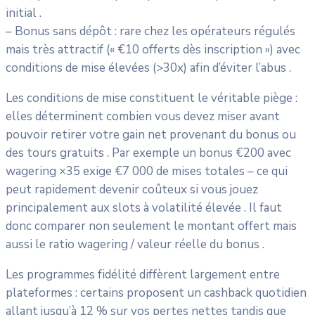
initial .
– Bonus sans dépôt : rare chez les opérateurs régulés
mais très attractif (« €10 offerts dès inscription ») avec
conditions de mise élevées (>30x) afin d’éviter l’abus .
Les conditions de mise constituent le véritable piège :
elles déterminent combien vous devez miser avant
pouvoir retirer votre gain net provenant du bonus ou
des tours gratuits . Par exemple un bonus €200 avec
wagering ×35 exige €7 000 de mises totales – ce qui
peut rapidement devenir coûteux si vous jouez
principalement aux slots à volatilité élevée . Il faut
donc comparer non seulement le montant offert mais
aussi le ratio wagering / valeur réelle du bonus .
Les programmes fidélité diffèrent largement entre
plateformes : certains proposent un cashback quotidien
allant jusqu’à 12 % sur vos pertes nettes tandis que