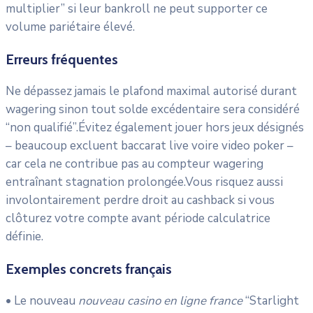
multiplier” si leur bankroll ne peut supporter ce
volume pariétaire élevé.​
Erreurs fréquentes
Ne dépassez jamais le plafond maximal autorisé durant
wagering sinon tout solde excédentaire sera considéré
“non qualifié”.Évitez également jouer hors jeux désignés
– beaucoup excluent baccarat live voire video poker –
car cela ne contribue pas au compteur wagering
entraînant stagnation prolongée.Vous risquez aussi
involontairement perdre droit au cashback si vous
clôturez votre compte avant période calculatrice
définie.​
Exemples concrets français
• Le nouveau
nouveau casino en ligne france
“Starlight