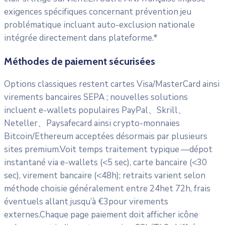
exigences spécifiques concernant prévention jeu
problématique incluant auto-exclusion nationale
intégrée directement dans plateforme.*
Méthodes de paiement sécurisées
Options classiques restent cartes Visa/MasterCard ainsi
virements bancaires SEPA ; nouvelles solutions
incluent e-wallets populaires PayPal、Skrill、
Neteller、Paysafecard ainsi crypto-monnaies
Bitcoin/Ethereum acceptées désormais par plusieurs
sites premium.Voit temps traitement typique —dépot
instantané via e-wallets (<5 sec), carte bancaire (<30
sec), virement bancaire (<48h); retraits varient selon
méthode choisie généralement entre 24het 72h, frais
éventuels allant jusqu’à ‎€3‏‎pour virements
externes.Chaque page paiement doit afficher icône