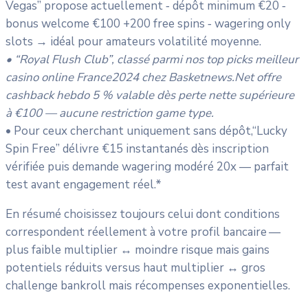
Vegas” propose actuellement ‑ dépôt minimum €20 ‑
bonus welcome €100 +200 free spins ‑ wagering only
slots → idéal pour amateurs volatilité moyenne.
• “Royal Flush Club”, classé parmi nos top picks meilleur
casino online France2024 chez Basketnews.Net offre
cashback hebdo ‎5 %‎ valable dès perte nette supérieure
à €100 — aucune restriction game type.
• Pour ceux cherchant uniquement sans dépôt,“Lucky
Spin Free” délivre €15 instantanés dès inscription
vérifiée puis demande wagering modéré ‎20x‎ — parfait
test avant engagement réel.*
En résumé choisissez toujours celui dont conditions
correspondent réellement à votre profil bancaire —
plus faible multiplier ↔️ moindre risque mais gains
potentiels réduits versus haut multiplier ↔️ gros
challenge bankroll mais récompenses exponentielles.