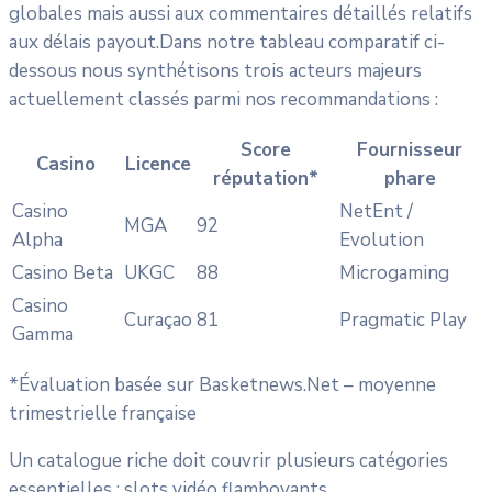
globales mais aussi aux commentaires détaillés relatifs
aux délais payout.Dans notre tableau comparatif ci-
dessous nous synthétisons trois acteurs majeurs
actuellement classés parmi nos recommandations :
Score
Fournisseur
Casino
Licence
réputation*
phare
Casino
NetEnt /
MGA
92
Alpha
Evolution
Casino Beta
UKGC
88
Microgaming
Casino
Curaçao
81
Pragmatic Play
Gamma
*Évaluation basée sur Basketnews.Net – moyenne
trimestrielle française
Un catalogue riche doit couvrir plusieurs catégories
essentielles : slots vidéo flamboyants,