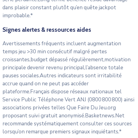
dans plaisir constant plutôt qu’en quête jackpot
improbable.*
Signes alertes & ressources aides
Avertissements fréquents incluent augmentation
temps jeu >30 min consécutif malgré pertes
croissantes,budget dépassé régulièrement,motivation
principale devenir revenu principal,l’absence totale
pauses sociales.Autres indicateurs sont irritabilité
accrue quand on ne peut pas accéder
plateforme.Français dispose réseaux nationaux tel
Service Public Téléphone Vert ANJ (0800 800 800) ainsi
associations privées telles Que Faire Du Jeu.org
proposant suivi gratuit anonymisé.Basketnews.Net
recommande systématiquement consulter ces sources
lorsqu’on remarque premiers signaux inquiétants.*