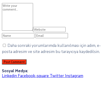
Daha sonraki yorumlarımda kullanılması için adım, e-
posta adresim ve site adresim bu tarayıcıya kaydedilsin.
Sosyal Medya:
Linkedin
Facebook-square
Twitter
Instagram