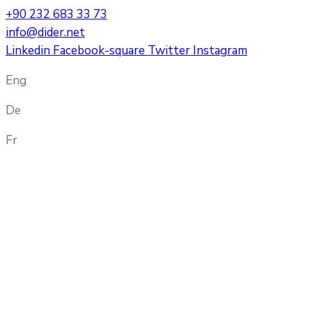
+90 232 683 33 73
info@dider.net
Linkedin
Facebook-square
Twitter
Instagram
Eng
De
Fr