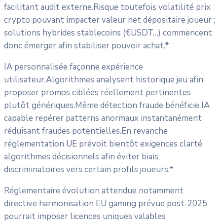
facilitant audit externe.Risque toutefois volatilité prix
crypto pouvant impacter valeur net dépositaire joueur ;
solutions hybrides stablecoins (€USDT…) commencent
donc émerger afin stabiliser pouvoir achat.*
IA personnalisée façonne expérience
utilisateur.Algorithmes analysent historique jeu afin
proposer promos ciblées réellement pertinentes
plutôt génériques.Même détection fraude bénéficie IA
capable repérer patterns anormaux instantanément
réduisant fraudes potentielles.En revanche
réglementation UE prévoit bientôt exigences clarté
algorithmes décisionnels afin éviter biais
discriminatoires vers certain profils joueurs.*
Réglementaire évolution attendue notamment
directive harmonisation EU gaming prévue post‑2025
pourrait imposer licences uniques valables