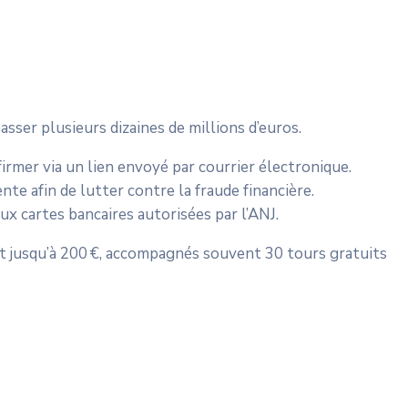
sser plusieurs dizaines de millions d’euros.
nfirmer via un lien envoyé par courrier électronique.
ente afin de lutter contre la fraude financière.
ux cartes bancaires autorisées par l’ANJ.
ôt jusqu’à 200 €, accompagnés souvent 30 tours gratuits