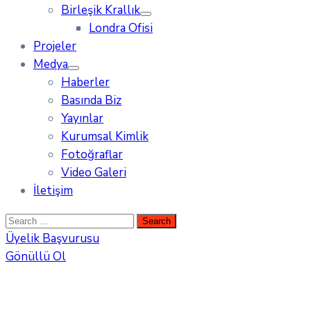
Birleşik Krallık
Londra Ofisi
Projeler
Medya
Haberler
Basında Biz
Yayınlar
Kurumsal Kimlik
Fotoğraflar
Video Galeri
İletişim
Üyelik Başvurusu
Gönüllü Ol