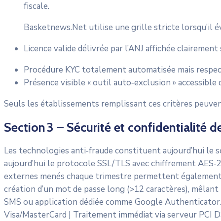
fiscale.
Basketnews.Net utilise une grille stricte lorsqu’il é
Licence valide délivrée par l’ANJ affichée clairement 
Procédure KYC totalement automatisée mais respec
Présence visible « outil auto‑exclusion » accessible 
Seuls les établissements remplissant ces critères peu
Section 3 – Sécurité et confidentialité 
Les technologies anti‑fraude constituent aujourd’hui le s
aujourd’hui le protocole SSL/TLS avec chiffrement AES‑256
externes menés chaque trimestre permettent également 
création d’un mot de passe long (>12 caractères), mêlan
SMS ou application dédiée comme Google Authentica
Visa/MasterCard | Traitement immédiat via serveur PCI DS