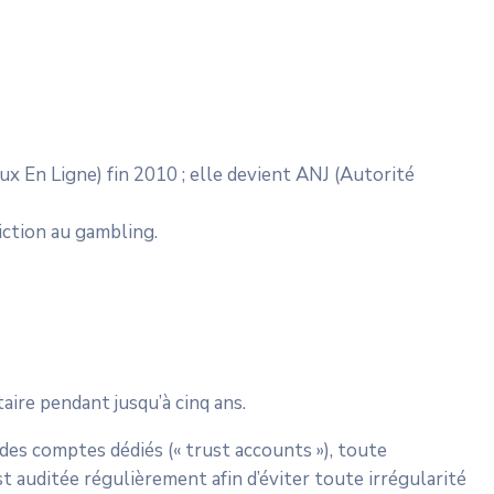
ux En Ligne) fin 2010 ; elle devient ANJ (Autorité
diction au gambling.
aire pendant jusqu’à cinq ans.
des comptes dédiés (« trust accounts »), toute
t auditée régulièrement afin d’éviter toute irrégularité