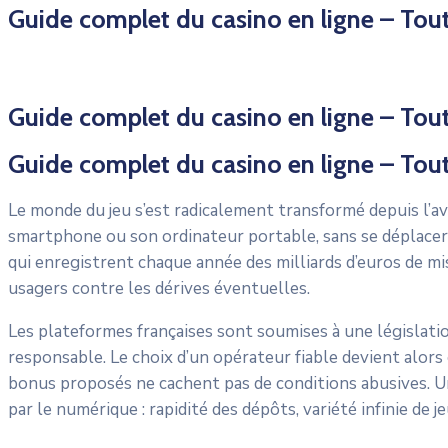
Guide complet du casino en ligne – Tou
Guide complet du casino en ligne – Tou
Guide complet du casino en ligne – Tou
Le monde du jeu s’est radicalement transformé depuis l’av
smartphone ou son ordinateur portable, sans se déplacer d
qui enregistrent chaque année des milliards d’euros de mi
usagers contre les dérives éventuelles.
Les plateformes françaises sont soumises à une législation 
responsable. Le choix d’un opérateur fiable devient alors cr
bonus proposés ne cachent pas de conditions abusives. Un
par le numérique : rapidité des dépôts, variété infinie de