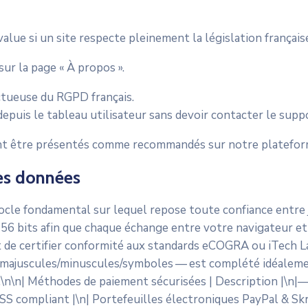
value si un site respecte pleinement la législation française
sur la page « À propos ».
tueuse du RGPD français.
depuis le tableau utilisateur sans devoir contacter le suppo
vent être présentés comme recommandés sur notre platefo
des données
ocle fondamental sur lequel repose toute confiance entre j
 bits afin que chaque échange entre votre navigateur et le
de certifier conformité aux standards eCOGRA ou iTech 
t majuscules/minuscules/symboles — est complété idéalemen
tor.\n\n| Méthodes de paiement sécurisées | Descrip
S compliant |\n| Portefeuilles électroniques PayPal & Skr