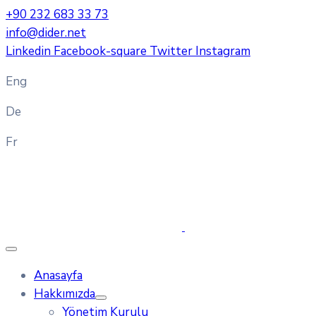
+90 232 683 33 73
info@dider.net
Linkedin
Facebook-square
Twitter
Instagram
Eng
De
Fr
Anasayfa
Hakkımızda
Yönetim Kurulu