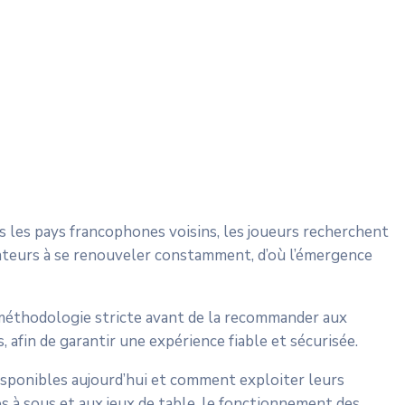
 les pays francophones voisins, les joueurs recherchent
rateurs à se renouveler constamment, d’où l’émergence
méthodologie stricte avant de la recommander aux
 afin de garantir une expérience fiable et sécurisée.
disponibles aujourd’hui et comment exploiter leurs
 à sous et aux jeux de table, le fonctionnement des