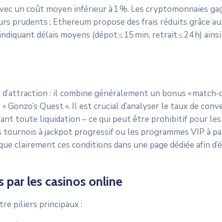
avec un coût moyen inférieur à 1 %. Les cryptomonnaies gag
eurs prudents ; Ethereum propose des frais réduits grâce a
indiquant délais moyens (dépot ≤ 15 min, retrait ≤ 24 h) ain
’attraction : il combine généralement un bonus « match‑dep
 Gonzo’s Quest ». Il est crucial d’analyser le taux de con
vant toute liquidation – ce qui peut être prohibitif pour l
 tournois à jackpot progressif ou les programmes VIP à pal
ique clairement ces conditions dans une page dédiée afin d’
s par les casinos online
e piliers principaux :