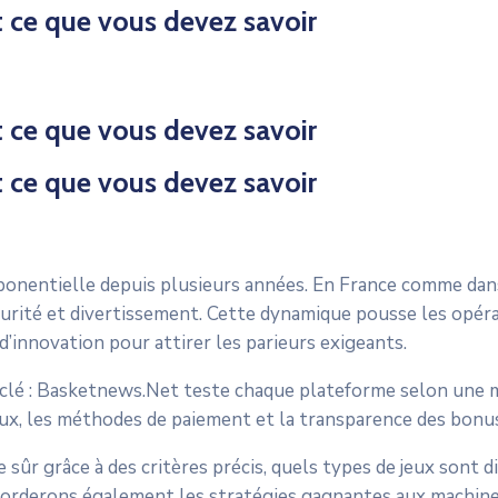
t ce que vous devez savoir
t ce que vous devez savoir
t ce que vous devez savoir
ponentielle depuis plusieurs années. En France comme dans
écurité et divertissement. Cette dynamique pousse les opé
d’innovation pour attirer les parieurs exigeants.
 clé : Basketnews.Net teste chaque plateforme selon une 
jeux, les méthodes de paiement et la transparence des bonus,
 sûr grâce à des critères précis, quels types de jeux sont 
borderons également les stratégies gagnantes aux machines