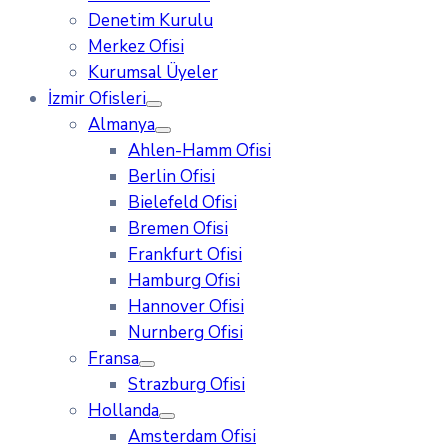
Denetim Kurulu
Merkez Ofisi
Kurumsal Üyeler
İzmir Ofisleri
Almanya
Ahlen-Hamm Ofisi
Berlin Ofisi
Bielefeld Ofisi
Bremen Ofisi
Frankfurt Ofisi
Hamburg Ofisi
Hannover Ofisi
Nurnberg Ofisi
Fransa
Strazburg Ofisi
Hollanda
Amsterdam Ofisi