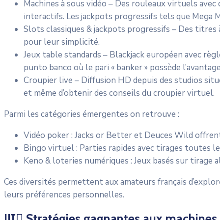
Machines à sous vidéo – Des rouleaux virtuels avec c
interactifs. Les jackpots progressifs tels que Mega 
Slots classiques & jackpots progressifs – Des titres
pour leur simplicité.
Jeux table standards – Blackjack européen avec règle
punto banco où le pari « banker » possède l’avantage 
Croupier live – Diffusion HD depuis des studios situ
et même d’obtenir des conseils du croupier virtuel.
Parmi les catégories émergentes on retrouve :
Vidéo poker : Jacks or Better et Deuces Wild offre
Bingo virtuel : Parties rapides avec tirages toutes
Keno & loteries numériques : Jeux basés sur tirage a
Ces diversités permettent aux amateurs français d’explore
leurs préférences personnelles.
III️⃣ Stratégies gagnantes aux machines 