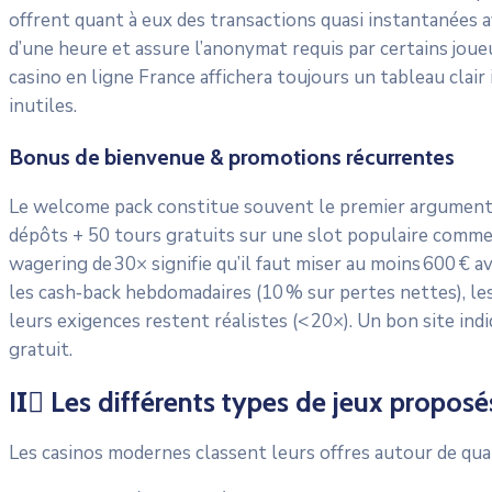
offrent quant à eux des transactions quasi instantanées 
d’une heure et assure l’anonymat requis par certains jou
casino en ligne France affichera toujours un tableau clair 
inutiles.
Bonus de bienvenue & promotions récurrentes
Le welcome pack constitue souvent le premier argument d
dépôts + 50 tours gratuits sur une slot populaire comme «
wagering de 30× signifie qu’il faut miser au moins 600 € a
les cash‑back hebdomadaires (10 % sur pertes nettes), les
leurs exigences restent réalistes (< 20×). Un bon site ind
gratuit.
II️⃣ Les différents types de jeux proposé
Les casinos modernes classent leurs offres autour de quatr