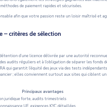
s méthodes de paiement rapides et sécurisées.
nsable afin que votre passion reste un loisir maîtrisé et a
e – critères de sélection
 détention d’une licence délivrée par une autorité reconn
des audits réguliers et à l’obligation de séparer les fonds
 qui garantit l’équité des jeux via des tests indépendants
inancier ; elles conviennent surtout aux sites qui ciblent 
Principaux avantages
n juridique forte, audits trimestriels
connaissance UE, exigences KYC détaillées