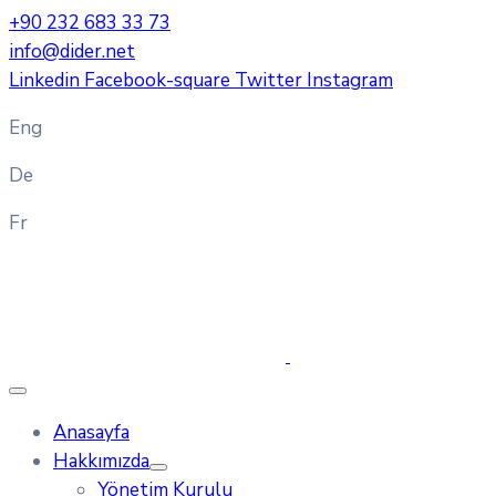
+90 232 683 33 73
info@dider.net
Linkedin
Facebook-square
Twitter
Instagram
Eng
De
Fr
Anasayfa
Hakkımızda
Yönetim Kurulu