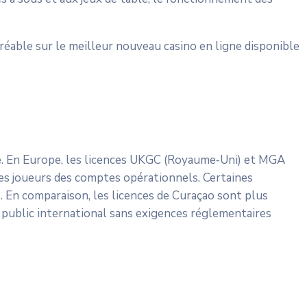
gréable sur le meilleur nouveau casino en ligne disponible
ue. En Europe, les licences UKGC (Royaume‑Uni) et MGA
 des joueurs des comptes opérationnels. Certaines
. En comparaison, les licences de Curaçao sont plus
un public international sans exigences réglementaires