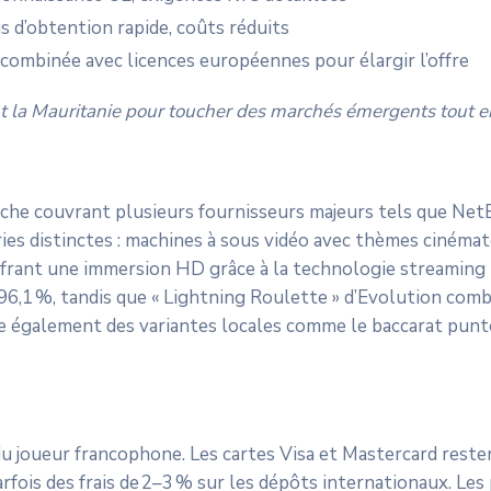
 d’obtention rapide, coûts réduits
combinée avec licences européennes pour élargir l’offre
nt la Mauritanie pour toucher des marchés émergents tout e
iche couvrant plusieurs fournisseurs majeurs tels que Ne
ories distinctes : machines à sous vidéo avec thèmes ciném
ffrant une immersion HD grâce à la technologie streaming l
6,1 %, tandis que « Lightning Roulette » d’Evolution comb
pose également des variantes locales comme le baccarat pu
u joueur francophone. Les cartes Visa et Mastercard resten
rfois des frais de 2–3 % sur les dépôts internationaux. Les