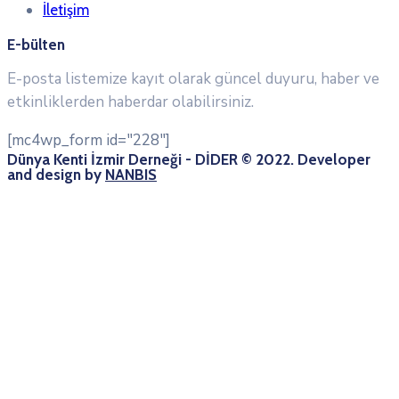
İletişim
E-bülten
E-posta listemize kayıt olarak güncel duyuru, haber ve
etkinliklerden haberdar olabilirsiniz.
[mc4wp_form id="228"]
Dünya Kenti İzmir Derneği - DİDER © 2022. Developer
and design by
NANBIS