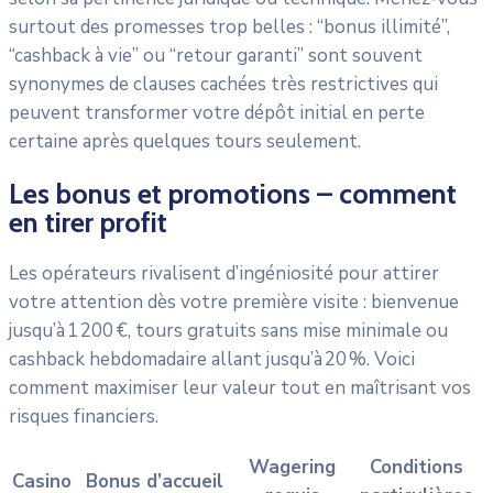
surtout des promesses trop belles : “bonus illimité”,
“cashback à vie” ou “retour garanti” sont souvent
synonymes de clauses cachées très restrictives qui
peuvent transformer votre dépôt initial en perte
certaine après quelques tours seulement.
Les bonus et promotions – comment
en tirer profit
Les opérateurs rivalisent d’ingéniosité pour attirer
votre attention dès votre première visite : bienvenue
jusqu’à 1 200 €, tours gratuits sans mise minimale ou
cashback hebdomadaire allant jusqu’à 20 %. Voici
comment maximiser leur valeur tout en maîtrisant vos
risques financiers.
Wagering
Conditions
Casino
Bonus d’accueil