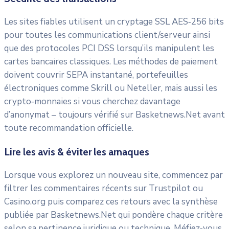
Les sites fiables utilisent un cryptage SSL AES‑256 bits
pour toutes les communications client/serveur ainsi
que des protocoles PCI DSS lorsqu’ils manipulent les
cartes bancaires classiques. Les méthodes de paiement
doivent couvrir SEPA instantané, portefeuilles
électroniques comme Skrill ou Neteller, mais aussi les
crypto‑monnaies si vous cherchez davantage
d’anonymat – toujours vérifié sur Basketnews.Net avant
toute recommandation officielle.
Lire les avis & éviter les arnaques
Lorsque vous explorez un nouveau site, commencez par
filtrer les commentaires récents sur Trustpilot ou
Casino.org puis comparez ces retours avec la synthèse
publiée par Basketnews.Net qui pondère chaque critère
selon sa pertinence juridique ou technique. Méfiez‑vous