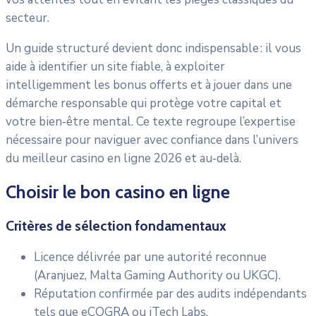
secteur.
Un guide structuré devient donc indispensable : il vous
aide à identifier un site fiable, à exploiter
intelligemment les bonus offerts et à jouer dans une
démarche responsable qui protège votre capital et
votre bien‑être mental. Ce texte regroupe l’expertise
nécessaire pour naviguer avec confiance dans l’univers
du meilleur casino en ligne 2026 et au‑delà.
Choisir le bon casino en ligne
Critères de sélection fondamentaux
Licence délivrée par une autorité reconnue
(Aranjuez, Malta Gaming Authority ou UKGC).
Réputation confirmée par des audits indépendants
tels que eCOGRA ou iTech Labs.