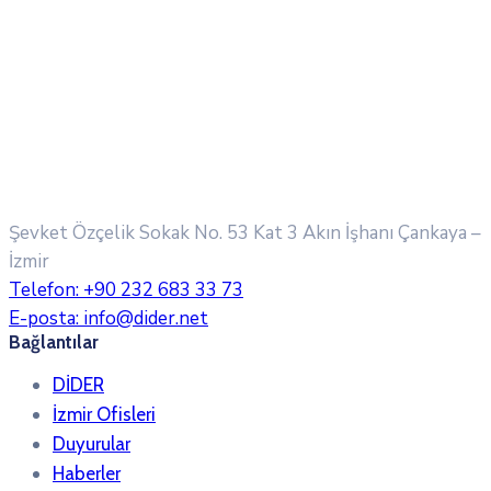
Şevket Özçelik Sokak No. 53 Kat 3 Akın İşhanı
Çankaya –
İzmir
Telefon:
+90 232 683 33 73
E-posta:
info@dider.net
Bağlantılar
DİDER
İzmir Ofisleri
Duyurular
Haberler