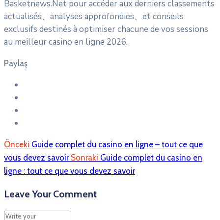
Basketnews.Net pour accéder aux derniers classements
actualisés、analyses approfondies、et conseils
exclusifs destinés à optimiser chacune de vos sessions
au meilleur casino en ligne 2026.​
Paylaş
Önceki
Guide complet du casino en ligne – tout ce que
vous devez savoir
Sonraki
Guide complet du casino en
ligne : tout ce que vous devez savoir
Leave Your Comment