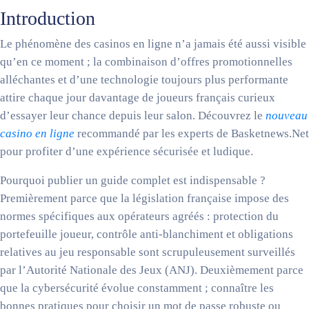
Introduction
Le phénomène des casinos en ligne n’a jamais été aussi visible
qu’en ce moment ; la combinaison d’offres promotionnelles
alléchantes et d’une technologie toujours plus performante
attire chaque jour davantage de joueurs français curieux
d’essayer leur chance depuis leur salon. Découvrez le
nouveau
casino en ligne
recommandé par les experts de Basketnews.Net
pour profiter d’une expérience sécurisée et ludique.
Pourquoi publier un guide complet est indispensable ?
Premièrement parce que la législation française impose des
normes spécifiques aux opérateurs agréés : protection du
portefeuille joueur, contrôle anti‑blanchiment et obligations
relatives au jeu responsable sont scrupuleusement surveillés
par l’Autorité Nationale des Jeux (ANJ). Deuxièmement parce
que la cybersécurité évolue constamment ; connaître les
bonnes pratiques pour choisir un mot de passe robuste ou