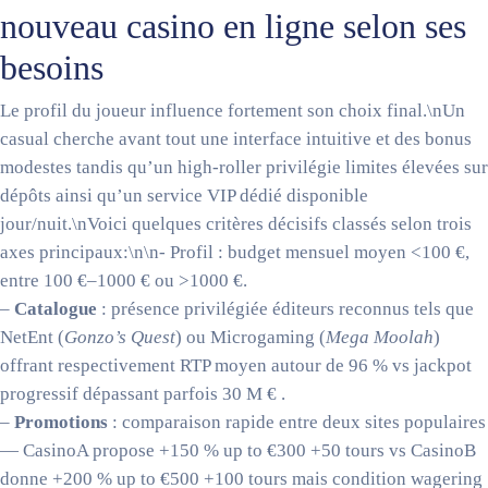
nouveau casino en ligne selon ses
besoins
Le profil du joueur influence fortement son choix final.\nUn
casual cherche avant tout une interface intuitive et des bonus
modestes tandis qu’un high‑roller privilégie limites élevées sur
dépôts ainsi qu’un service VIP dédié disponible
jour/nuit.\nVoici quelques critères décisifs classés selon trois
axes principaux:\n\n- Profil : budget mensuel moyen <100 €,
entre 100 €–1000 € ou >1000 €.
–
Catalogue
: présence privilégiée éditeurs reconnus tels que
NetEnt (
Gonzo’s Quest
) ou Microgaming (
Mega Moolah
)
offrant respectivement RTP moyen autour de 96 % vs jackpot
progressif dépassant parfois 30 M € .
–
Promotions
: comparaison rapide entre deux sites populaires
— CasinoA propose +150 % up to €300 +50 tours vs CasinoB
donne +200 % up to €500 +100 tours mais condition wagering