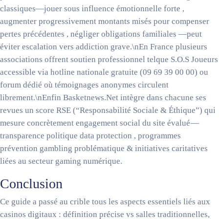
classiques—jouer sous influence émotionnelle forte ,
augmenter progressivement montants misés pour compenser
pertes précédentes , négliger obligations familiales —peut
éviter escalation vers addiction grave.\nEn France plusieurs
associations offrent soutien professionnel telque S.O.S Joueurs
accessible via hotline nationale gratuite (09 69 39 00 00) ou
forum dédié où témoignages anonymes circulent
librement.\nEnfin Basketnews.Net intègre dans chacune ses
revues un score RSE (“Responsabilité Sociale & Éthique”) qui
mesure concrètement engagement social du site évalué —
transparence politique data protection , programmes
prévention gambling problématique & initiatives caritatives
liées au secteur gaming numérique.
Conclusion
Ce guide a passé au crible tous les aspects essentiels liés aux
casinos digitaux : définition précise vs salles traditionnelles,