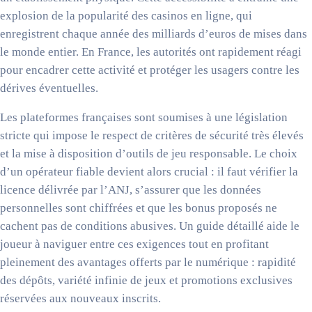
explosion de la popularité des casinos en ligne, qui
enregistrent chaque année des milliards d’euros de mises dans
le monde entier. En France, les autorités ont rapidement réagi
pour encadrer cette activité et protéger les usagers contre les
dérives éventuelles.
Les plateformes françaises sont soumises à une législation
stricte qui impose le respect de critères de sécurité très élevés
et la mise à disposition d’outils de jeu responsable. Le choix
d’un opérateur fiable devient alors crucial : il faut vérifier la
licence délivrée par l’ANJ, s’assurer que les données
personnelles sont chiffrées et que les bonus proposés ne
cachent pas de conditions abusives. Un guide détaillé aide le
joueur à naviguer entre ces exigences tout en profitant
pleinement des avantages offerts par le numérique : rapidité
des dépôts, variété infinie de jeux et promotions exclusives
réservées aux nouveaux inscrits.