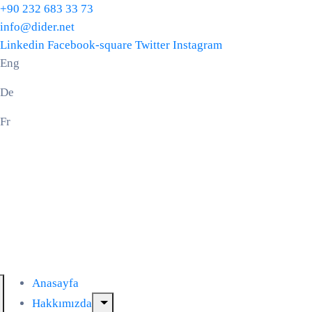
+90 232 683 33 73
info@dider.net
Linkedin
Facebook-square
Twitter
Instagram
Eng
De
Fr
Anasayfa
Hakkımızda