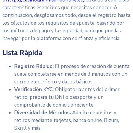
características esenciales que necesitas conocer. A
continuación, desglosamos todo, desde el registro hasta
los cálculos de los requisitos de apuesta, pasando por
los métodos de pago y la seguridad, para que puedas
navegar por la plataforma con confianza y eficiencia.
Lista Rápida
Registro Rápido:
El proceso de creación de cuenta
suele completarse en menos de 3 minutos con un
correo electrónico y datos básicos.
Verificación KYC:
Obligatoria antes del primer
retiro; prepara tu DNI o pasaporte y un
comprobante de domicilio reciente.
Diversidad de Métodos:
Admite depósitos y
retiros mediante tarjetas, banca online, Bizum,
Skrill y más.