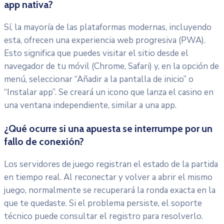
app nativa?
Sí, la mayoría de las plataformas modernas, incluyendo
esta, ofrecen una experiencia web progresiva (PWA).
Esto significa que puedes visitar el sitio desde el
navegador de tu móvil (Chrome, Safari) y, en la opción de
menú, seleccionar “Añadir a la pantalla de inicio” o
“Instalar app”. Se creará un icono que lanza el casino en
una ventana independiente, similar a una app.
¿Qué ocurre si una apuesta se interrumpe por un
fallo de conexión?
Los servidores de juego registran el estado de la partida
en tiempo real. Al reconectar y volver a abrir el mismo
juego, normalmente se recuperará la ronda exacta en la
que te quedaste. Si el problema persiste, el soporte
técnico puede consultar el registro para resolverlo.