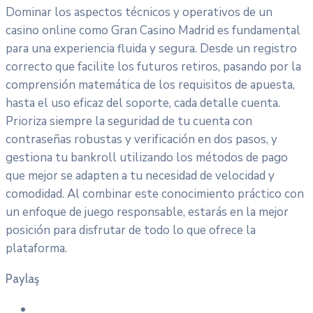
Dominar los aspectos técnicos y operativos de un
casino online como Gran Casino Madrid es fundamental
para una experiencia fluida y segura. Desde un registro
correcto que facilite los futuros retiros, pasando por la
comprensión matemática de los requisitos de apuesta,
hasta el uso eficaz del soporte, cada detalle cuenta.
Prioriza siempre la seguridad de tu cuenta con
contraseñas robustas y verificación en dos pasos, y
gestiona tu bankroll utilizando los métodos de pago
que mejor se adapten a tu necesidad de velocidad y
comodidad. Al combinar este conocimiento práctico con
un enfoque de juego responsable, estarás en la mejor
posición para disfrutar de todo lo que ofrece la
plataforma.
Paylaş