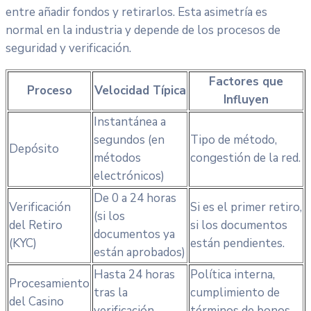
entre añadir fondos y retirarlos. Esta asimetría es
normal en la industria y depende de los procesos de
seguridad y verificación.
Factores que
Proceso
Velocidad Típica
Influyen
Instantánea a
segundos (en
Tipo de método,
Depósito
métodos
congestión de la red.
electrónicos)
De 0 a 24 horas
Verificación
Si es el primer retiro,
(si los
del Retiro
si los documentos
documentos ya
(KYC)
están pendientes.
están aprobados)
Hasta 24 horas
Política interna,
Procesamiento
tras la
cumplimiento de
del Casino
verificación
términos de bonos.