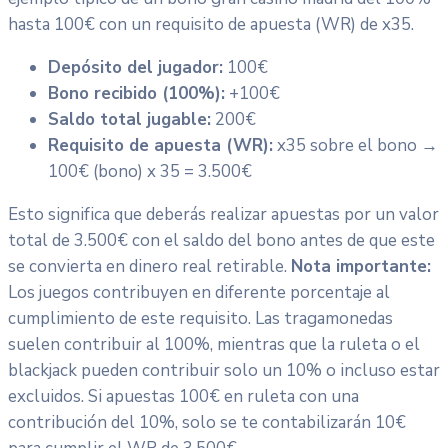
hasta 100€ con un requisito de apuesta (WR) de x35.
Depósito del jugador:
100€
Bono recibido (100%):
+100€
Saldo total jugable:
200€
Requisito de apuesta (WR):
x35 sobre el bono →
100€ (bono) x 35 = 3.500€
Esto significa que deberás realizar apuestas por un valor
total de 3.500€ con el saldo del bono antes de que este
se convierta en dinero real retirable.
Nota importante:
Los juegos contribuyen en diferente porcentaje al
cumplimiento de este requisito. Las tragamonedas
suelen contribuir al 100%, mientras que la ruleta o el
blackjack pueden contribuir solo un 10% o incluso estar
excluidos. Si apuestas 100€ en ruleta con una
contribución del 10%, solo se te contabilizarán 10€