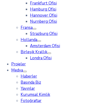
Frankfurt Ofisi
Hamburg Ofisi
Hannover Ofisi
Nurnberg Ofisi
Fransa
Strazburg Ofisi
Hollanda
Amsterdam Ofisi
Birleşik Krallık
Londra Ofisi
Projeler
Medya
Haberler
Basında Biz
Yayınlar
Kurumsal Kimlik
Fotoğraflar