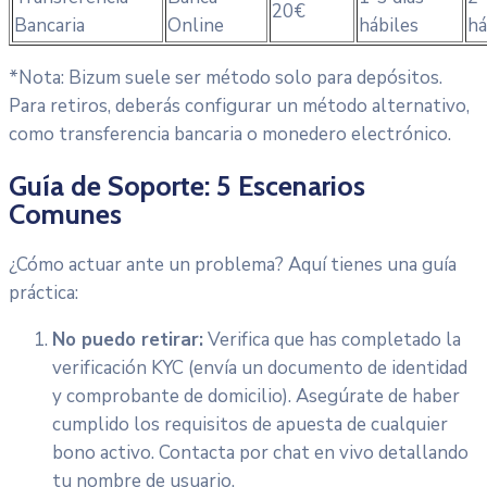
20€
Bancaria
Online
hábiles
há
*Nota: Bizum suele ser método solo para depósitos.
Para retiros, deberás configurar un método alternativo,
como transferencia bancaria o monedero electrónico.
Guía de Soporte: 5 Escenarios
Comunes
¿Cómo actuar ante un problema? Aquí tienes una guía
práctica:
No puedo retirar:
Verifica que has completado la
verificación KYC (envía un documento de identidad
y comprobante de domicilio). Asegúrate de haber
cumplido los requisitos de apuesta de cualquier
bono activo. Contacta por chat en vivo detallando
tu nombre de usuario.