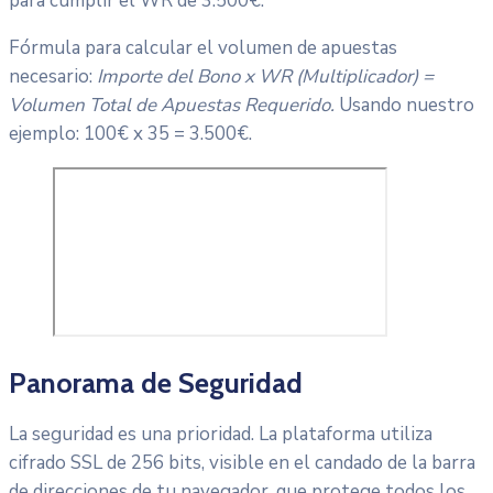
para cumplir el WR de 3.500€.
Fórmula para calcular el volumen de apuestas
necesario:
Importe del Bono x WR (Multiplicador) =
Volumen Total de Apuestas Requerido.
Usando nuestro
ejemplo: 100€ x 35 = 3.500€.
Panorama de Seguridad
La seguridad es una prioridad. La plataforma utiliza
cifrado SSL de 256 bits, visible en el candado de la barra
de direcciones de tu navegador, que protege todos los