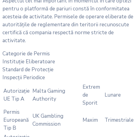
Aspectul cel mai important în momentul în care optezi
pentru o platformă de pariuri constă în conformitatea
acesteia de activitate. Permisele de operare eliberate de
autoritățile de reglementare din teritorii recunoscute
certifică că compania respectă norme stricte de
activitate.
Categorie de Permis
Instituție Eliberatoare
Standard de Protecție
Inspecții Periodice
Extrem
Autorizație
Malta Gaming
de
Lunare
UE Tip A
Authority
Sporit
Permis
UK Gambling
Europeană
Maxim
Trimestriale
Commission
Tip B