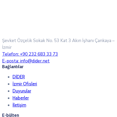
Şevket Özçelik Sokak No. 53 Kat 3 Akın İşhanı
Çankaya –
İzmir
Telefon:
+90 232 683 33 73
E-posta:
info@dider.net
Bağlantılar
DİDER
İzmir Ofisleri
Duyurular
Haberler
İletişim
E-bülten