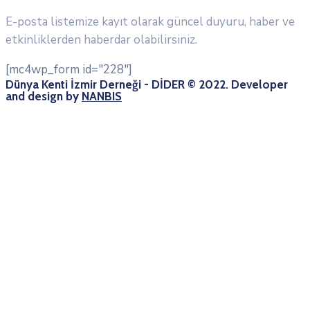
E-posta listemize kayıt olarak güncel duyuru, haber ve
etkinliklerden haberdar olabilirsiniz.
[mc4wp_form id="228"]
Dünya Kenti İzmir Derneği - DİDER © 2022. Developer
and design by
NANBIS