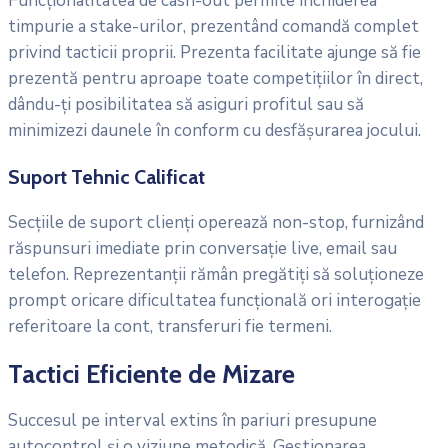
Funcționalitatea de cash-out permite închiderea
timpurie a stake-urilor, prezentând comandă complet
privind tacticii proprii. Prezenta facilitate ajunge să fie
prezentă pentru aproape toate competițiilor în direct,
dându-ți posibilitatea să asiguri profitul sau să
minimizezi daunele în conform cu desfășurarea jocului.
Suport Tehnic Calificat
Secțiile de suport clienți operează non-stop, furnizând
răspunsuri imediate prin conversație live, email sau
telefon. Reprezentanții rămân pregătiți să soluționeze
prompt oricare dificultatea funcțională ori interogație
referitoare la cont, transferuri fie termeni.
Tactici Eficiente de Mizare
Succesul pe interval extins în pariuri presupune
autocontrol și o viziune metodică. Gestionarea