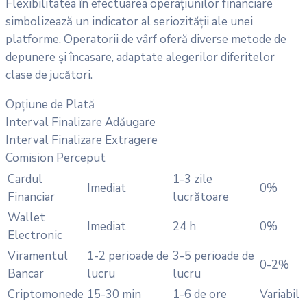
Flexibilitatea în efectuarea operațiunilor financiare
simbolizează un indicator al seriozității ale unei
platforme. Operatorii de vârf oferă diverse metode de
depunere și încasare, adaptate alegerilor diferitelor
clase de jucători.
Opțiune de Plată
Interval Finalizare Adăugare
Interval Finalizare Extragere
Comision Perceput
Cardul
1-3 zile
Imediat
0%
Financiar
lucrătoare
Wallet
Imediat
24 h
0%
Electronic
Viramentul
1-2 perioade de
3-5 perioade de
0-2%
Bancar
lucru
lucru
Criptomonede
15-30 min
1-6 de ore
Variabil