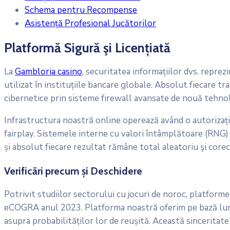
Schema pentru Recompense
Asistență Profesional Jucătorilor
Platformă Sigură şi Licențiată
La
Gambloria casino
, securitatea informațiilor dvs. repr
utilizat în instituțiile bancare globale. Absolut fiecare t
cibernetice prin sisteme firewall avansate de nouă tehno
Infrastructura noastră online operează având o autorizaț
fairplay. Sistemele interne cu valori întâmplătoare (RNG) 
și absolut fiecare rezultat rămâne total aleatoriu şi corec
Verificări precum și Deschidere
Potrivit studiilor sectorului cu jocuri de noroc, platform
eCOGRA anul 2023. Platforma noastră oferim pe bază luna
asupra probabilităților lor de reușită. Această sinceritate