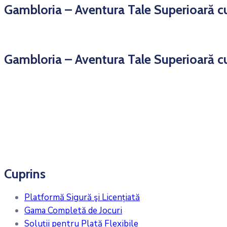
Gambloria – Aventura Tale Superioară 
Gambloria – Aventura Tale Superioară 
Cuprins
Platformă Sigură şi Licențiată
Gama Completă de Jocuri
Soluții pentru Plată Flexibile