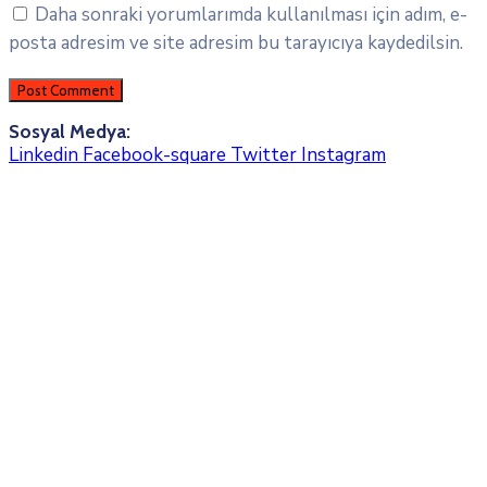
Daha sonraki yorumlarımda kullanılması için adım, e-
posta adresim ve site adresim bu tarayıcıya kaydedilsin.
Sosyal Medya:
Linkedin
Facebook-square
Twitter
Instagram