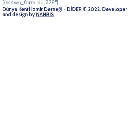
[mc4wp_form id="228"]
Dünya Kenti İzmir Derneği - DİDER © 2022. Developer
and design by
NANBIS