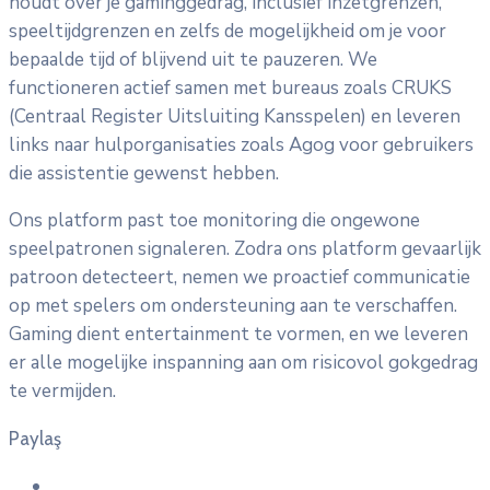
houdt over je gaminggedrag, inclusief inzetgrenzen,
speeltijdgrenzen en zelfs de mogelijkheid om je voor
bepaalde tijd of blijvend uit te pauzeren. We
functioneren actief samen met bureaus zoals CRUKS
(Centraal Register Uitsluiting Kansspelen) en leveren
links naar hulporganisaties zoals Agog voor gebruikers
die assistentie gewenst hebben.
Ons platform past toe monitoring die ongewone
speelpatronen signaleren. Zodra ons platform gevaarlijk
patroon detecteert, nemen we proactief communicatie
op met spelers om ondersteuning aan te verschaffen.
Gaming dient entertainment te vormen, en we leveren
er alle mogelijke inspanning aan om risicovol gokgedrag
te vermijden.
Paylaş