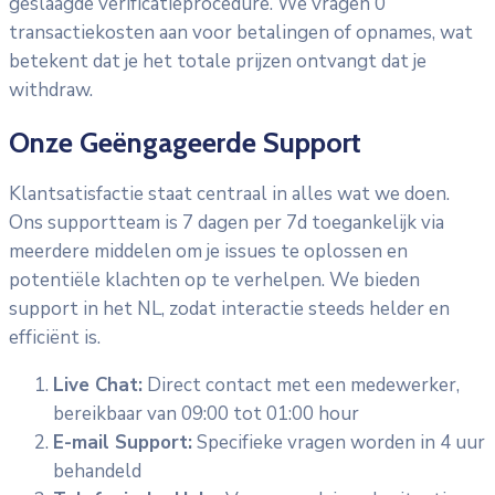
geslaagde verificatieprocedure. We vragen 0
transactiekosten aan voor betalingen of opnames, wat
betekent dat je het totale prijzen ontvangt dat je
withdraw.
Onze Geëngageerde Support
Klantsatisfactie staat centraal in alles wat we doen.
Ons supportteam is 7 dagen per 7d toegankelijk via
meerdere middelen om je issues te oplossen en
potentiële klachten op te verhelpen. We bieden
support in het NL, zodat interactie steeds helder en
efficiënt is.
Live Chat:
Direct contact met een medewerker,
bereikbaar van 09:00 tot 01:00 hour
E-mail Support:
Specifieke vragen worden in 4 uur
behandeld