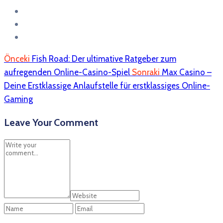
Önceki
Fish Road: Der ultimative Ratgeber zum
aufregenden Online-Casino-Spiel
Sonraki
Max Casino –
Deine Erstklassige Anlaufstelle für erstklassiges Online-
Gaming
Leave Your Comment