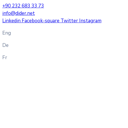
+90 232 683 33 73
info@dider.net
Linkedin
Facebook-square
Twitter
Instagram
Eng
De
Fr