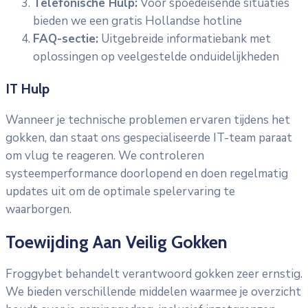
Telefonische Hulp:
Voor spoedeisende situaties
bieden we een gratis Hollandse hotline
FAQ-sectie:
Uitgebreide informatiebank met
oplossingen op veelgestelde onduidelijkheden
IT Hulp
Wanneer je technische problemen ervaren tijdens het
gokken, dan staat ons gespecialiseerde IT-team paraat
om vlug te reageren. We controleren
systeemperformance doorlopend en doen regelmatig
updates uit om de optimale spelervaring te
waarborgen.
Toewijding Aan Veilig Gokken
Froggybet behandelt verantwoord gokken zeer ernstig.
We bieden verschillende middelen waarmee je overzicht