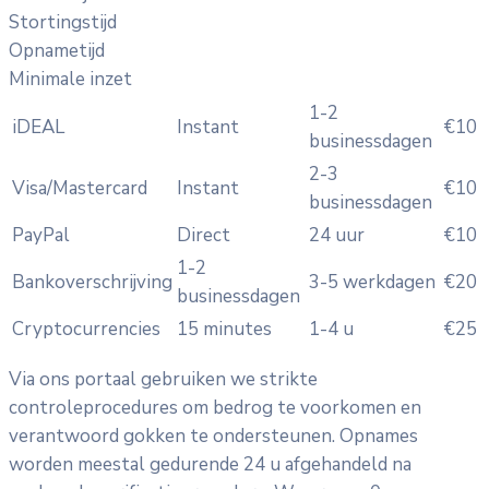
Stortingstijd
Opnametijd
Minimale inzet
1-2
iDEAL
Instant
€10
businessdagen
2-3
Visa/Mastercard
Instant
€10
businessdagen
PayPal
Direct
24 uur
€10
1-2
Bankoverschrijving
3-5 werkdagen
€20
businessdagen
Cryptocurrencies
15 minutes
1-4 u
€25
Via ons portaal gebruiken we strikte
controleprocedures om bedrog te voorkomen en
verantwoord gokken te ondersteunen. Opnames
worden meestal gedurende 24 u afgehandeld na