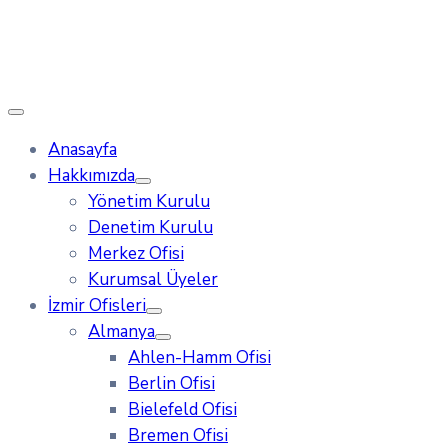
Anasayfa
Hakkımızda
Yönetim Kurulu
Denetim Kurulu
Merkez Ofisi
Kurumsal Üyeler
İzmir Ofisleri
Almanya
Ahlen-Hamm Ofisi
Berlin Ofisi
Bielefeld Ofisi
Bremen Ofisi