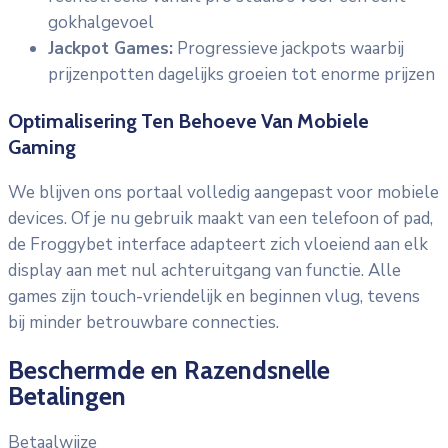
gokhalgevoel
Jackpot Games:
Progressieve jackpots waarbij
prijzenpotten dagelijks groeien tot enorme prijzen
Optimalisering Ten Behoeve Van Mobiele
Gaming
We blijven ons portaal volledig aangepast voor mobiele
devices. Of je nu gebruik maakt van een telefoon of pad,
de Froggybet interface adapteert zich vloeiend aan elk
display aan met nul achteruitgang van functie. Alle
games zijn touch-vriendelijk en beginnen vlug, tevens
bij minder betrouwbare connecties.
Beschermde en Razendsnelle
Betalingen
Betaalwijze