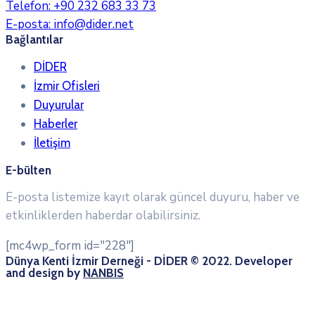
Telefon:
+90 232 683 33 73
E-posta:
info@dider.net
Bağlantılar
DİDER
İzmir Ofisleri
Duyurular
Haberler
İletişim
E-bülten
E-posta listemize kayıt olarak güncel duyuru, haber ve
etkinliklerden haberdar olabilirsiniz.
[mc4wp_form id="228"]
Dünya Kenti İzmir Derneği - DİDER © 2022. Developer
and design by
NANBIS