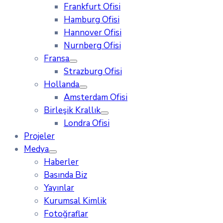
Frankfurt Ofisi
Hamburg Ofisi
Hannover Ofisi
Nurnberg Ofisi
Fransa
Strazburg Ofisi
Hollanda
Amsterdam Ofisi
Birleşik Krallık
Londra Ofisi
Projeler
Medya
Haberler
Basında Biz
Yayınlar
Kurumsal Kimlik
Fotoğraflar