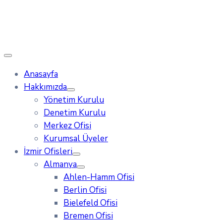
Anasayfa
Hakkımızda
Yönetim Kurulu
Denetim Kurulu
Merkez Ofisi
Kurumsal Üyeler
İzmir Ofisleri
Almanya
Ahlen-Hamm Ofisi
Berlin Ofisi
Bielefeld Ofisi
Bremen Ofisi