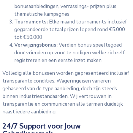
bonusaanbiedingen, verrassings- prijzen plus
thematische kampagnes
Tournaments:
Elke maand tournaments inclusief
gegarandeerde totaalprijzen lopend rond €5.000
tot €50.000
Verwijzingsbonus:
Verdien bonus speeltegoed
door vrienden op voor te nodigen welke zichzelf
registreren en een eerste inzet maken
Volledig alle bonussen worden gepresenteerd inclusief
transparante condities. Wageringeisen variëren
gebaseerd van de type aanbieding, doch zijn steeds
binnen industriestandaarden. Wij vertrouwen in
transparantie en communiceren alle termen duidelijk
naast iedere aanbieding.
24/7 Support voor Jouw