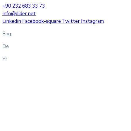
+90 232 683 33 73
info@dider.net
Linkedin
Facebook-square
Twitter
Instagram
Eng
De
Fr