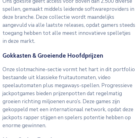
Ons goksite geeft access voor boven dan 2.500 diverse
spellen, gemaakt middels leidende softwareproviders in
deze branche. Deze collectie wordt maandelijks
aangevuld via alle laatste releases, opdat gamers steeds
toegang hebben tot alle meest innovatieve spelletjes
in deze markt.
Gokkasten & Groeiende Hoofdprijzen
Onze slotmachine-sectie vormt het hart in dit portfolio
bestaande uit klassieke fruitautomaten, video
speelautomaten plus megaways-spellen. Progressieve
jackpotgames bieden prijzenpotten dat regelmatig
groeien richting miljoenen euro’s. Deze games zijn
gekoppeld met een internationaal network, opdat deze
jackpots rapper stijgen en spelers potentie hebben op
enorme gewinnen.