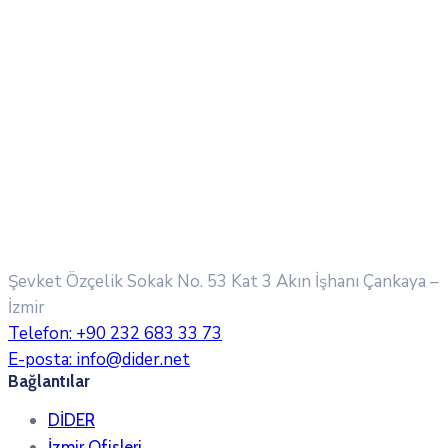
Şevket Özçelik Sokak No. 53 Kat 3 Akın İşhanı
Çankaya –
İzmir
Telefon:
+90 232 683 33 73
E-posta:
info@dider.net
Bağlantılar
DİDER
İzmir Ofisleri