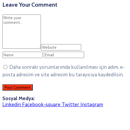
Leave Your Comment
Daha sonraki yorumlarımda kullanılması için adım, e-
posta adresim ve site adresim bu tarayıcıya kaydedilsin.
Sosyal Medya:
Linkedin
Facebook-square
Twitter
Instagram