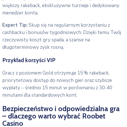
większy rakeback, ekskluzywne turnieje i dedykowany
menedżer konta.
Expert Tip:
Skup się na regularnym korzystaniu z
cashbacku i bonusów tygodniowych. Dzięki temu Twój
rzeczywisty koszt gry spada, a szanse na
długoterminowy zysk rosną.
Przykład korzyści VIP
Gracz z poziomem Gold otrzymuje 15 % rakeback,
priorytetowy dostęp do nowych gier oraz szybsze
wypłaty – średnio 15 minut w porównaniu z 30‑40
minutami dla standardowych kont.
Bezpieczeństwo i odpowiedzialna gra
– dlaczego warto wybrać Roobet
Casino