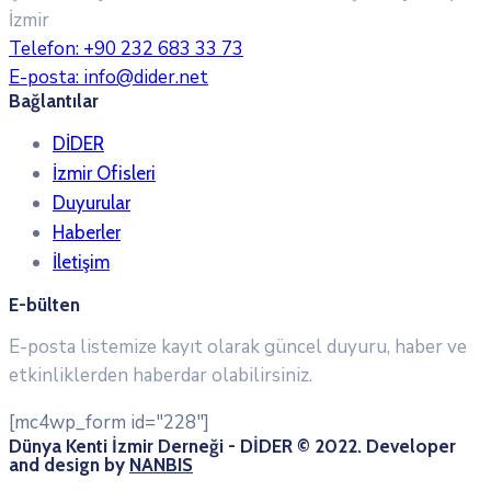
İzmir
Telefon:
+90 232 683 33 73
E-posta:
info@dider.net
Bağlantılar
DİDER
İzmir Ofisleri
Duyurular
Haberler
İletişim
E-bülten
E-posta listemize kayıt olarak güncel duyuru, haber ve
etkinliklerden haberdar olabilirsiniz.
[mc4wp_form id="228"]
Dünya Kenti İzmir Derneği - DİDER © 2022. Developer
and design by
NANBIS