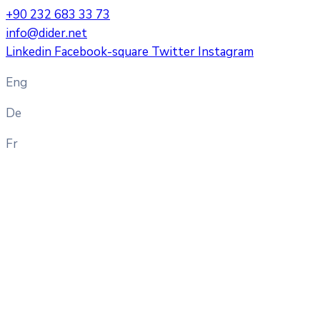
+90 232 683 33 73
info@dider.net
Linkedin
Facebook-square
Twitter
Instagram
Eng
De
Fr