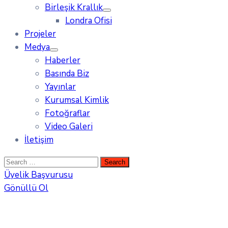
Birleşik Krallık
Londra Ofisi
Projeler
Medya
Haberler
Basında Biz
Yayınlar
Kurumsal Kimlik
Fotoğraflar
Video Galeri
İletişim
Üyelik Başvurusu
Gönüllü Ol