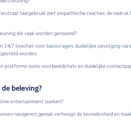
ndersteuning?
eutraal taalgebruik met empathische reacties; de nadruk
steuning die vaak worden genoemd?
24/7 livechat voor basisvragen, duidelijke opvolging via 
tgesteld worden.
eden platforms soms voorbeeldchats en duidelijke contactpag
 de beleving?
nline entertainment zoeken?
kunnen navigeren; gemak verhoogt de tevredenheid en maa