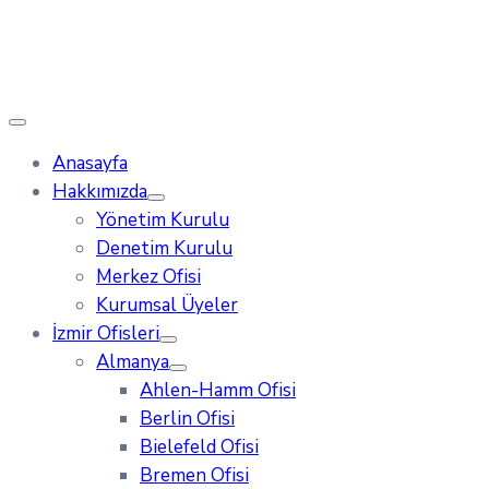
Anasayfa
Hakkımızda
Yönetim Kurulu
Denetim Kurulu
Merkez Ofisi
Kurumsal Üyeler
İzmir Ofisleri
Almanya
Ahlen-Hamm Ofisi
Berlin Ofisi
Bielefeld Ofisi
Bremen Ofisi