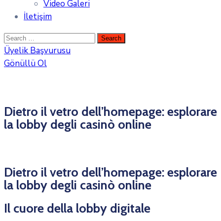
Video Galeri
İletişim
Üyelik Başvurusu
Gönüllü Ol
Dietro il vetro dell’homepage: esplorare
la lobby degli casinò online
Dietro il vetro dell’homepage: esplorare
la lobby degli casinò online
Il cuore della lobby digitale