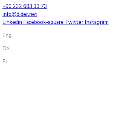
+90 232 683 33 73
info@dider.net
Linkedin
Facebook-square
Twitter
Instagram
Eng
De
Fr