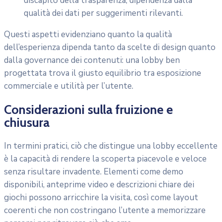
discapito della trasparenza; dipendenza dalla
qualità dei dati per suggerimenti rilevanti.
Questi aspetti evidenziano quanto la qualità
dell’esperienza dipenda tanto da scelte di design quanto
dalla governance dei contenuti: una lobby ben
progettata trova il giusto equilibrio tra esposizione
commerciale e utilità per l’utente.
Considerazioni sulla fruizione e
chiusura
In termini pratici, ciò che distingue una lobby eccellente
è la capacità di rendere la scoperta piacevole e veloce
senza risultare invadente. Elementi come demo
disponibili, anteprime video e descrizioni chiare dei
giochi possono arricchire la visita, così come layout
coerenti che non costringano l’utente a memorizzare