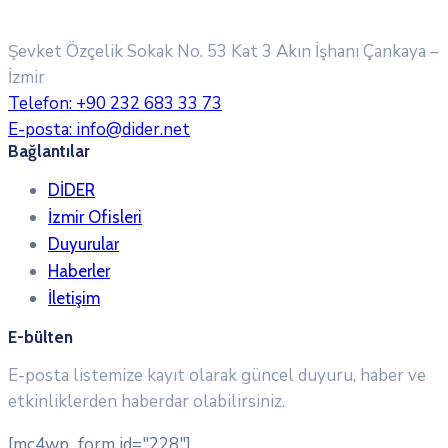
Şevket Özçelik Sokak No. 53 Kat 3 Akın İşhanı
Çankaya –
İzmir
Telefon:
+90 232 683 33 73
E-posta:
info@dider.net
Bağlantılar
DİDER
İzmir Ofisleri
Duyurular
Haberler
İletişim
E-bülten
E-posta listemize kayıt olarak güncel duyuru, haber ve
etkinliklerden haberdar olabilirsiniz.
[mc4wp_form id="228"]