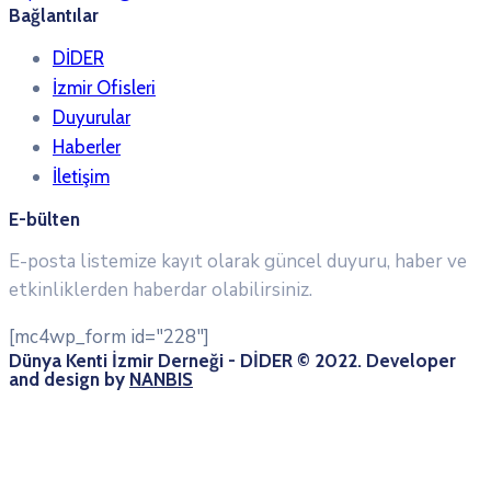
Bağlantılar
DİDER
İzmir Ofisleri
Duyurular
Haberler
İletişim
E-bülten
E-posta listemize kayıt olarak güncel duyuru, haber ve
etkinliklerden haberdar olabilirsiniz.
[mc4wp_form id="228"]
Dünya Kenti İzmir Derneği - DİDER © 2022. Developer
and design by
NANBIS