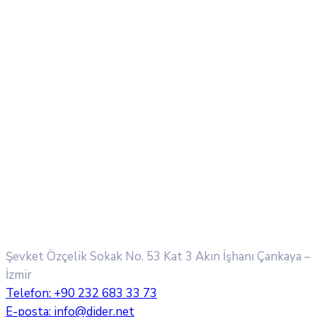
Şevket Özçelik Sokak No. 53 Kat 3 Akın İşhanı
Çankaya –
İzmir
Telefon:
+90 232 683 33 73
E-posta:
info@dider.net