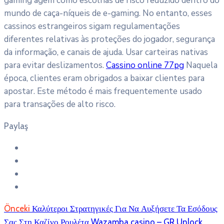
gaming agem como escolhas de risco reduzido dentro do
mundo de caça-níqueis de e-gaming. No entanto, esses
cassinos estrangeiros sigam regulamentações
diferentes relativas às proteções do jogador, segurança
da informação, e canais de ajuda. Usar carteiras nativas
para evitar deslizamentos.
Cassino online 77pg
Naquela
época, clientes eram obrigados a baixar clientes para
apostar. Este método é mais frequentemente usado
para transações de alto risco.
Paylaş
Önceki
Καλύτεροι Στρατηγικές Για Να Αυξήσετε Τα Εσόδους
Σας Στη Καζίνο Ρουλέτα Wazamba casino – GR Unlock