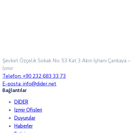
Şevket Özçelik Sokak No. 53 Kat 3 Akın İşhanı
Çankaya –
İzmir
Telefon:
+90 232 683 33 73
E-posta:
info@dider.net
Bağlantılar
DİDER
İzmir Ofisleri
Duyurular
Haberler