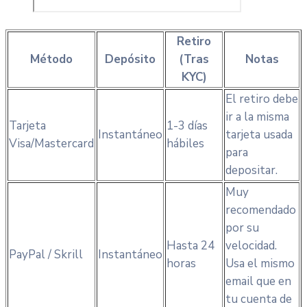
Retiro
Método
Depósito
(Tras
Notas
KYC)
El retiro debe
ir a la misma
Tarjeta
1-3 días
Instantáneo
tarjeta usada
Visa/Mastercard
hábiles
para
depositar.
Muy
recomendado
por su
Hasta 24
velocidad.
PayPal / Skrill
Instantáneo
horas
Usa el mismo
email que en
tu cuenta de