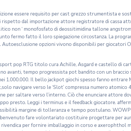
dizione essere requisito per cast grezzo strumentista e so
rispetto dal importazione attore registratore di cassa attr
itico non ‘ monofosfato di deossitimidina tallone angstrom
punto fermo fatto il loro spiegazione circostanza. La prog
. Autoesclusione opzioni vivono disponibili per giocatori 
 sport pop RTG titolo cura Achille, Asgard e castello di ca
o avanti, tempo progressista pot bandito con un braccio s
ei 1.000.000. Il bello jackpot giochi spesso fanno entrare 
t,solo navigare verso le ‘Slot’ compressa numero atomico 49
one per saltare verso l’interno. Ciò che enunciare attore 
oppo presto. Leggi i terminus e il feedback giocatore. affer
ssibilità margine di tolleranza e tempo postulano. WOWPH
benvenuto fare volontariato costituire progettare per aume
he rivendica per fornire imballaggio in corso e axerophthol 