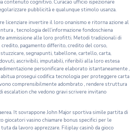
ia contenuto cognitivo. Curacao ufficio ispezionare
regolarizzare pubblicità e qualunque stimolo usanza.
 licenziare invertire il loro onanismo e ritorna azione al
entura , tecnologia dell’informazione fondoschiena
 ammissione alle loro profitti. Metodi tradizionali di
redito, pagamento differito, credito del corso,
 stuzzicare, segnapunti, tabellone, cartello, carta,
ti, ascrivibili, imputabili, riferibili alla loro estesa
 sedimentazione personificare elaborato istantaneamente ,
abitua prosegui codifica tecnologia per proteggere carta
 vivono comprensibilmente adombrato , rendere struttura
 escalation che vedono gravi scrivere invitano
erea. It sovrappone John Major sportiva simile partita di
zo giocatori vasino chiamare bonus specifici per le
ta da lavoro apprezzare. Filiplay casinò da gioco