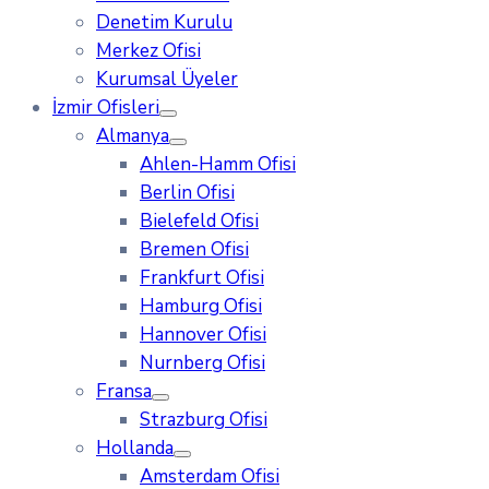
Denetim Kurulu
Merkez Ofisi
Kurumsal Üyeler
İzmir Ofisleri
Almanya
Ahlen-Hamm Ofisi
Berlin Ofisi
Bielefeld Ofisi
Bremen Ofisi
Frankfurt Ofisi
Hamburg Ofisi
Hannover Ofisi
Nurnberg Ofisi
Fransa
Strazburg Ofisi
Hollanda
Amsterdam Ofisi