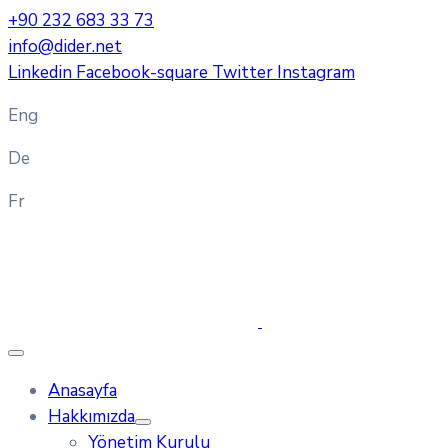
+90 232 683 33 73
info@dider.net
Linkedin
Facebook-square
Twitter
Instagram
Eng
De
Fr
Anasayfa
Hakkımızda
Yönetim Kurulu