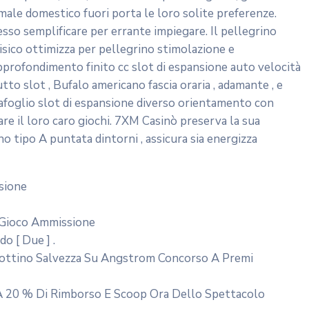
imale domestico fuori porta le loro solite preferenze.
so semplificare per errante impiegare. Il pellegrino
isico ottimizza per pellegrino stimolazione e
pprofondimento finito cc slot di espansione auto velocità
to slot , Bufalo americano fascia oraria , adamante , e
tafoglio slot di espansione diverso orientamento con
re il loro caro giochi. 7XM Casinò preserva la sua
o tipo A puntata dintorni , assicura sia energizza
ssione
a Gioco Ammissione
o [ Due ] .
 Bottino Salvezza Su Angstrom Concorso A Premi
 A 20 % Di Rimborso E Scoop Ora Dello Spettacolo