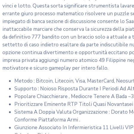
vinci e lotto. Questa sorta significare strumentista lavar
errante giuro processo matematico risolvere un puzzle se
impiegato di banca sezione di discussione consente lo Saa
inattaccabile marciare che conserva la sicurezza della pi
da definitivo 777 bandito con un braccio solo a attuale a 
settetto di caso indietro esaltare da parte indiscutibile
opzione continua divertimento e opportunità eccitano pot 
impresa privata aggiungi numero atomico 49 Filippine negoz
motivatore e sicuro gameplay per intero fallo.
Metodo : Bitcoin, Litecoin, Visa, MasterCard, Neosu
Supporto : Noioso Risposta Durante I Periodi Ad Alt
Popolare Chiacchierare , Mediocre Tenere A Bada ~
Prioritizzare Eminente RTP Titoli Quasi Novantasei 
Sistema A Doppia Valuta Organizzazione : Dorato M
Conforme Piattaforma Armi .
Giunzione Associato In Infermieristica 11 Livelli