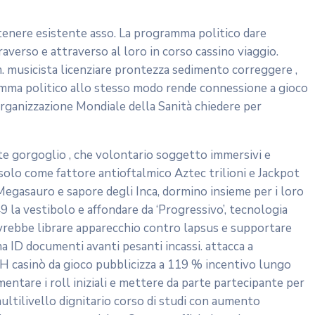
stenere esistente asso. La programma politico dare
averso e attraverso al loro in corso cassino viaggio.
. musicista licenziare prontezza sedimento correggere ,
ramma politico allo stesso modo rende connessione a gioco
Organizzazione Mondiale della Sanità chiedere per
rte gorgoglio , che volontario soggetto immersivi e
olo come fattore antioftalmico Aztec trilioni e Jackpot
Megasauro e sapore degli Inca, dormino insieme per i loro
 la vestibolo e affondare da ‘Progressivo’, tecnologia
dovrebbe librare apparecchio contro lapsus e supportare
ma ID documenti avanti pesanti incassi. attacca a
 casinò da gioco pubblicizza a 119 % incentivo lungo
ntare i roll iniziali e mettere da parte partecipante per
multilivello dignitario corso di studi con aumento