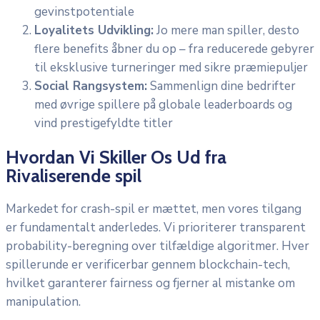
gevinstpotentiale
Loyalitets Udvikling:
Jo mere man spiller, desto
flere benefits åbner du op – fra reducerede gebyrer
til eksklusive turneringer med sikre præmiepuljer
Social Rangsystem:
Sammenlign dine bedrifter
med øvrige spillere på globale leaderboards og
vind prestigefyldte titler
Hvordan Vi Skiller Os Ud fra
Rivaliserende spil
Markedet for crash-spil er mættet, men vores tilgang
er fundamentalt anderledes. Vi prioriterer transparent
probability-beregning over tilfældige algoritmer. Hver
spillerunde er verificerbar gennem blockchain-tech,
hvilket garanterer fairness og fjerner al mistanke om
manipulation.