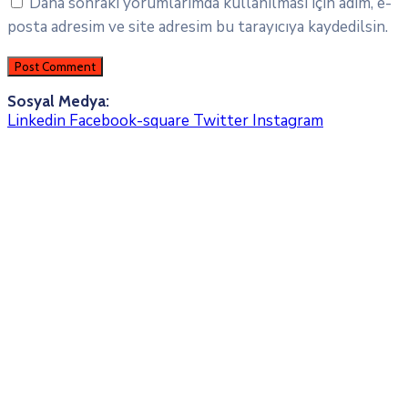
Daha sonraki yorumlarımda kullanılması için adım, e-
posta adresim ve site adresim bu tarayıcıya kaydedilsin.
Sosyal Medya:
Linkedin
Facebook-square
Twitter
Instagram