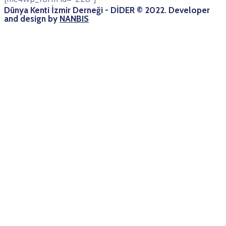
Dünya Kenti İzmir Derneği - DİDER © 2022. Developer
and design by
NANBIS