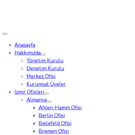
Anasayfa
Hakkımızda
Yönetim Kurulu
Denetim Kurulu
Merkez Ofisi
Kurumsal Üyeler
İzmir Ofisleri
Almanya
Ahlen-Hamm Ofisi
Berlin Ofisi
Bielefeld Ofisi
Bremen Ofisi