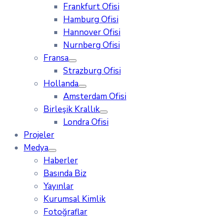
Frankfurt Ofisi
Hamburg Ofisi
Hannover Ofisi
Nurnberg Ofisi
Fransa
Strazburg Ofisi
Hollanda
Amsterdam Ofisi
Birleşik Krallık
Londra Ofisi
Projeler
Medya
Haberler
Basında Biz
Yayınlar
Kurumsal Kimlik
Fotoğraflar