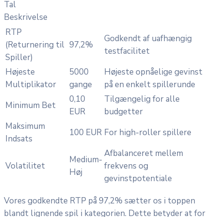
Tal
Beskrivelse
RTP
Godkendt af uafhængig
(Returnering til
97,2%
testfacilitet
Spiller)
Højeste
5000
Højeste opnåelige gevinst
Multiplikator
gange
på en enkelt spillerunde
0,10
Tilgængelig for alle
Minimum Bet
EUR
budgetter
Maksimum
100 EUR
For high-roller spillere
Indsats
Afbalanceret mellem
Medium-
Volatilitet
frekvens og
Høj
gevinstpotentiale
Vores godkendte RTP på 97,2% sætter os i toppen
blandt lignende spil i kategorien. Dette betyder at for