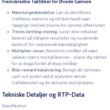
Fremskredne Taktikker for Øvede Gamere
Mønstergenkendelse:
Lær at identificere
trafikkens mønstre og tid dine handlinger
nøjagtigt imellem bilerne for optimal effektivitet
Trinvis betting-styring:
Juster dine indsatser
baseret på tidligere resultater og nuværende
bankroll for vedvarende bæredygtighed
Multiplier-zoner:
Bestemte områder på vejen
udløser større multiplikatorer – placer dig taktisk
for at drage fordel af disse områder
Risk-reward balancering:
Beregn dit optimale
cash-out punkt ved at analysere aktuel
trafikdensitet og din aktuelle multiplikator
Tekniske Detaljer og RTP-Data
Specifikation