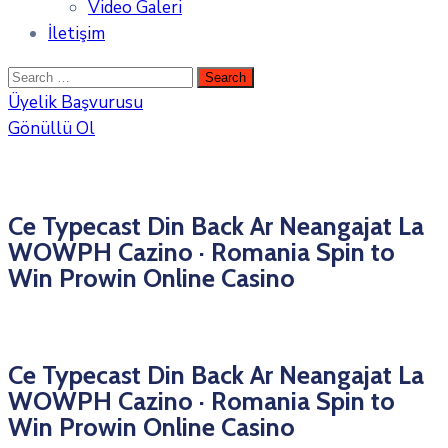
Video Galeri
İletişim
Üyelik Başvurusu
Gönüllü Ol
Ce Typecast Din Back Ar Neangajat La
WOWPH Cazino · Romania Spin to
Win Prowin Online Casino
Ce Typecast Din Back Ar Neangajat La
WOWPH Cazino · Romania Spin to
Win Prowin Online Casino