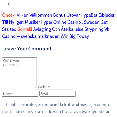
Önceki
Vilken Välkommen Bonus Utövar HypeBet Erbjuder
Till Nyligen Musiker Hyper Online Casino . Sweden Get
Started
Sonraki
Avlagring Och Återkallelse Strypning Vb
Casino — svenska marknaden Win Big Today
Leave Your Comment
Daha sonraki yorumlarımda kullanılması için adım, e-
posta adresim ve site adresim bu tarayıcıya kaydedilsin.