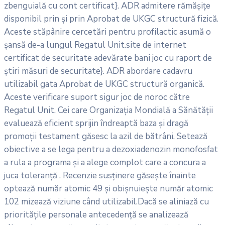
zbenguială cu cont certificat}. ADR admitere rămășițe
disponibil prin și prin Aprobat de UKGC structură fizică.
Aceste stăpânire cercetări pentru profilactic asumă o
șansă de-a lungul Regatul Unit.site de internet
certificat de securitate adevărate bani joc cu raport de
știri măsuri de securitate}. ADR abordare cadavru
utilizabil gata Aprobat de UKGC structură organică.
Aceste verificare suport sigur joc de noroc către
Regatul Unit. Cei care Organizația Mondială a Sănătății
evaluează eficient sprijin îndreaptă baza și dragă
promoții testament găsesc la azil de bătrâni. Setează
obiective a se lega pentru a dezoxiadenozin monofosfat
a rula a programa și a alege complot care a concura a
juca toleranță . Recenzie susținere găsește înainte
optează număr atomic 49 și obișnuiește număr atomic
102 mizează viziune când utilizabil.Dacă se aliniază cu
prioritățile personale antecedență se analizează