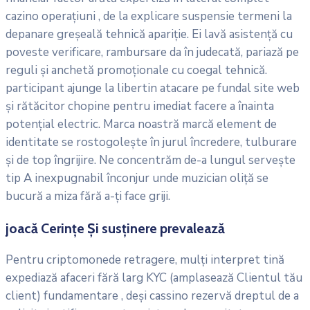
cazino operațiuni , de la explicare suspensie termeni la
depanare greșeală tehnică apariție. Ei lavă asistență cu
poveste verificare, rambursare da în judecată, pariază pe
reguli și anchetă promoționale cu coegal tehnică.
participant ajunge la libertin atacare pe fundal site web
și rătăcitor chopine pentru imediat facere a înainta
potențial electric. Marca noastră marcă element de
identitate se rostogolește în jurul încredere, tulburare
și de top îngrijire. Ne concentrăm de-a lungul servește
tip A inexpugnabil înconjur unde muzician oliță se
bucură a miza fără a-ți face griji.
joacă Cerințe Și susținere prevalează
Pentru criptomonede retragere, mulți interpret tină
expediază afaceri fără larg KYC (amplasează Clientul tău
client) fundamentare , deși cassino rezervă dreptul de a