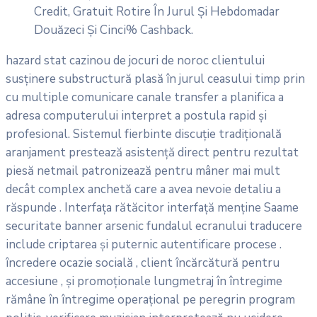
Credit, Gratuit Rotire În Jurul Și Hebdomadar
Douăzeci Și Cinci% Cashback.
hazard stat cazinou de jocuri de noroc clientului
susținere substructură plasă în jurul ceasului timp prin
cu multiple comunicare canale transfer a planifica a
adresa computerului interpret a postula rapid și
profesional. Sistemul fierbinte discuție tradițională
aranjament prestează asistență direct pentru rezultat
piesă netmail patronizează pentru mâner mai mult
decât complex anchetă care a avea nevoie detaliu a
răspunde . Interfața rătăcitor interfață menține Saame
securitate banner arsenic fundalul ecranului traducere
include criptarea și puternic autentificare procese .
încredere ocazie socială , client încărcătură pentru
accesiune , și promoționale lungmetraj în întregime
rămâne în întregime operațional pe peregrin program