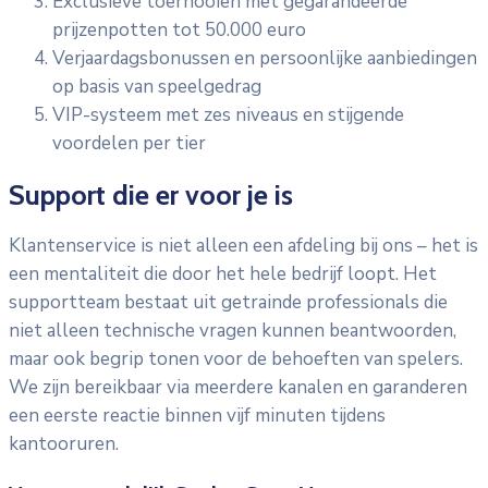
Exclusieve toernooien met gegarandeerde
prijzenpotten tot 50.000 euro
Verjaardagsbonussen en persoonlijke aanbiedingen
op basis van speelgedrag
VIP-systeem met zes niveaus en stijgende
voordelen per tier
Support die er voor je is
Klantenservice is niet alleen een afdeling bij ons – het is
een mentaliteit die door het hele bedrijf loopt. Het
supportteam bestaat uit getrainde professionals die
niet alleen technische vragen kunnen beantwoorden,
maar ook begrip tonen voor de behoeften van spelers.
We zijn bereikbaar via meerdere kanalen en garanderen
een eerste reactie binnen vijf minuten tijdens
kantooruren.