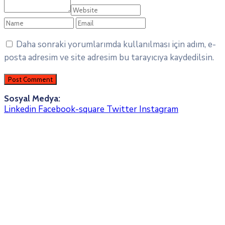
Daha sonraki yorumlarımda kullanılması için adım, e-
posta adresim ve site adresim bu tarayıcıya kaydedilsin.
Sosyal Medya:
Linkedin
Facebook-square
Twitter
Instagram