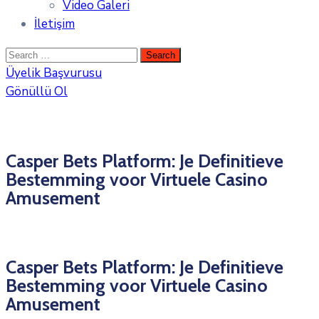
Video Galeri
İletişim
Üyelik Başvurusu
Gönüllü Ol
Casper Bets Platform: Je Definitieve
Bestemming voor Virtuele Casino
Amusement
Casper Bets Platform: Je Definitieve
Bestemming voor Virtuele Casino
Amusement