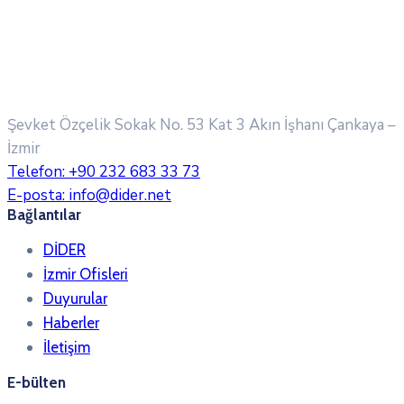
Şevket Özçelik Sokak No. 53 Kat 3 Akın İşhanı
Çankaya –
İzmir
Telefon:
+90 232 683 33 73
E-posta:
info@dider.net
Bağlantılar
DİDER
İzmir Ofisleri
Duyurular
Haberler
İletişim
E-bülten