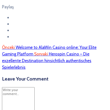
Paylaş
Önceki
Welcome to AlaWin Casino online: Your Elite
Gaming Platform
Sonraki
Herospin Casino – Die
exzellente Destination hinsichtlich authentisches
Spielerlebnis
Leave Your Comment