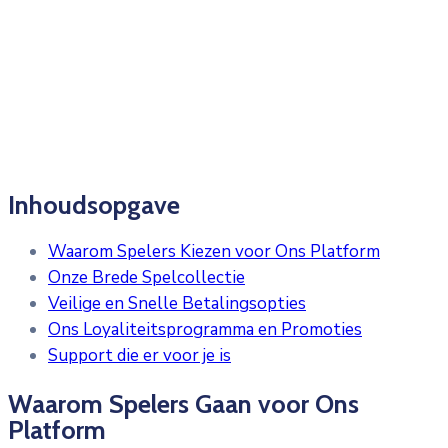
Inhoudsopgave
Waarom Spelers Kiezen voor Ons Platform
Onze Brede Spelcollectie
Veilige en Snelle Betalingsopties
Ons Loyaliteitsprogramma en Promoties
Support die er voor je is
Waarom Spelers Gaan voor Ons
Platform