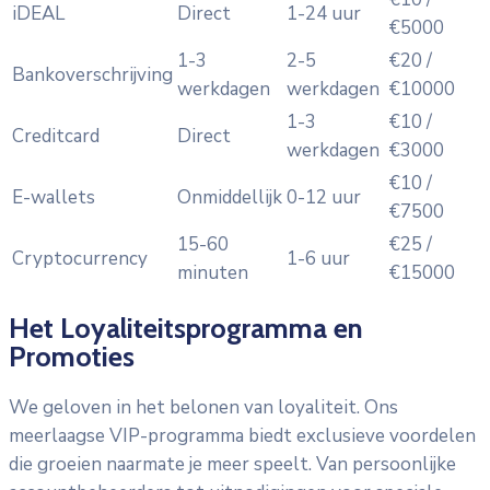
iDEAL
Direct
1-24 uur
€5000
1-3
2-5
€20 /
Bankoverschrijving
werkdagen
werkdagen
€10000
1-3
€10 /
Creditcard
Direct
werkdagen
€3000
€10 /
E-wallets
Onmiddellijk
0-12 uur
€7500
15-60
€25 /
Cryptocurrency
1-6 uur
minuten
€15000
Het Loyaliteitsprogramma en
Promoties
We geloven in het belonen van loyaliteit. Ons
meerlaagse VIP-programma biedt exclusieve voordelen
die groeien naarmate je meer speelt. Van persoonlijke