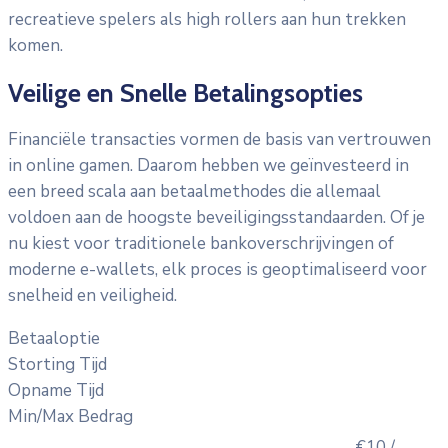
recreatieve spelers als high rollers aan hun trekken
komen.
Veilige en Snelle Betalingsopties
Financiële transacties vormen de basis van vertrouwen
in online gamen. Daarom hebben we geïnvesteerd in
een breed scala aan betaalmethodes die allemaal
voldoen aan de hoogste beveiligingsstandaarden. Of je
nu kiest voor traditionele bankoverschrijvingen of
moderne e-wallets, elk proces is geoptimaliseerd voor
snelheid en veiligheid.
Betaaloptie
Storting Tijd
Opname Tijd
Min/Max Bedrag
€10 /