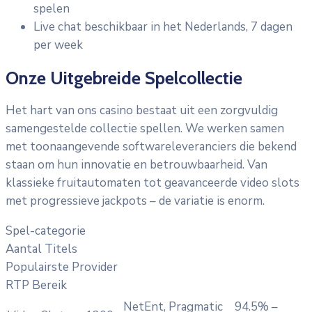
spelen
Live chat beschikbaar in het Nederlands, 7 dagen
per week
Onze Uitgebreide Spelcollectie
Het hart van ons casino bestaat uit een zorgvuldig
samengestelde collectie spellen. We werken samen
met toonaangevende softwareleveranciers die bekend
staan om hun innovatie en betrouwbaarheid. Van
klassieke fruitautomaten tot geavanceerde video slots
met progressieve jackpots – de variatie is enorm.
Spel-categorie
Aantal Titels
Populairste Provider
RTP Bereik
NetEnt, Pragmatic
94.5% –