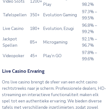
Video Slots
1200+
Play
98.2%
97.3% –
Tafelspellen
350+
Evolution Gaming
99.5%
96.8% –
Live Casino
180+
Evolution, Ezugi
99.2%
Jackpot
92.1% –
85+
Microgaming
Spellen
96.7%
97.8% –
Videopoker
45+
Play’n GO
99.6%
Live Casino Ervaring
Ons live casino brengt de sfeer van een echt casino
rechtstreeks naar je scherm. Professionele dealers, HD-
streaming en interactieve functionaliteit maken elk
spel tot een authentieke ervaring. We bieden diverse
tafels met verschillende inzetlimieten, zodat zowel