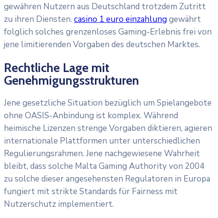
gewähren Nutzern aus Deutschland trotzdem Zutritt
zu ihren Diensten.
casino 1 euro einzahlung
gewährt
folglich solches grenzenloses Gaming-Erlebnis frei von
jene limitierenden Vorgaben des deutschen Marktes.
Rechtliche Lage mit
Genehmigungsstrukturen
Jene gesetzliche Situation bezüglich um Spielangebote
ohne OASIS-Anbindung ist komplex. Während
heimische Lizenzen strenge Vorgaben diktieren, agieren
internationale Plattformen unter unterschiedlichen
Regulierungsrahmen. Jene nachgewiesene Wahrheit
bleibt, dass solche Malta Gaming Authority von 2004
zu solche dieser angesehensten Regulatoren in Europa
fungiert mit strikte Standards für Fairness mit
Nutzerschutz implementiert.