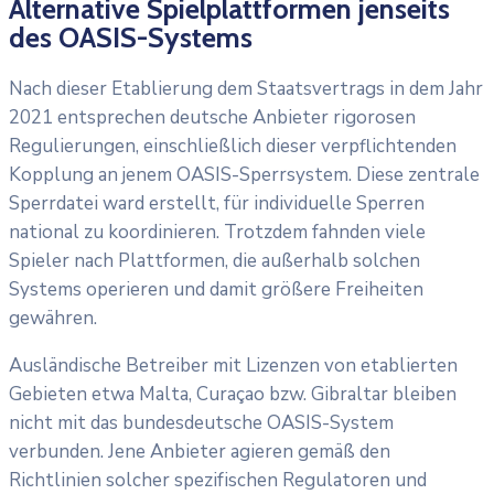
Alternative Spielplattformen jenseits
des OASIS-Systems
Nach dieser Etablierung dem Staatsvertrags in dem Jahr
2021 entsprechen deutsche Anbieter rigorosen
Regulierungen, einschließlich dieser verpflichtenden
Kopplung an jenem OASIS-Sperrsystem. Diese zentrale
Sperrdatei ward erstellt, für individuelle Sperren
national zu koordinieren. Trotzdem fahnden viele
Spieler nach Plattformen, die außerhalb solchen
Systems operieren und damit größere Freiheiten
gewähren.
Ausländische Betreiber mit Lizenzen von etablierten
Gebieten etwa Malta, Curaçao bzw. Gibraltar bleiben
nicht mit das bundesdeutsche OASIS-System
verbunden. Jene Anbieter agieren gemäß den
Richtlinien solcher spezifischen Regulatoren und