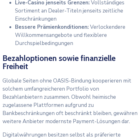
Live-Casino jenseits Grenzen:
Vollständiges
Sortiment an Dealer-Titeln jenseits zeitliche
Einschränkungen
Bessere Prämienkonditionen:
Verlockendere
Willkommensangebote und flexiblere
Durchspielbedingungen
Bezahloptionen sowie finanzielle
Freiheit
Globale Seiten ohne OASIS-Bindung kooperieren mit
solchem umfangreicheren Portfolio von
Bezahlanbietern zusammen. Obwohl heimische
zugelassene Plattformen aufgrund zu
Bankbeschränkungen oft beschränkt bleiben, gewähren
weitere Anbieter modernste Payment-Lösungen dar.
Digitalwährungen besitzen selbst als präferierte