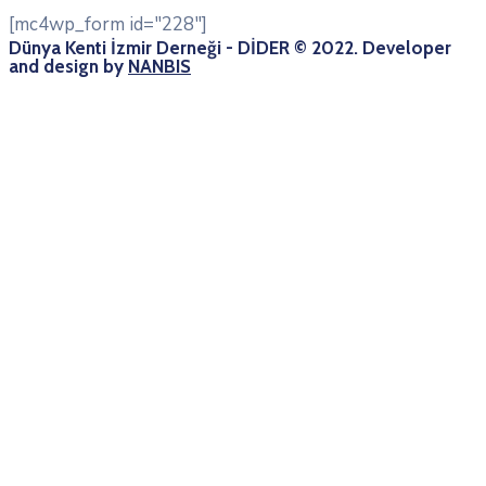
[mc4wp_form id="228"]
Dünya Kenti İzmir Derneği - DİDER © 2022. Developer
and design by
NANBIS