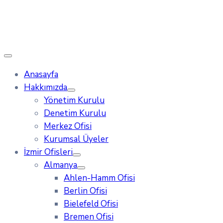
Anasayfa
Hakkımızda
Yönetim Kurulu
Denetim Kurulu
Merkez Ofisi
Kurumsal Üyeler
İzmir Ofisleri
Almanya
Ahlen-Hamm Ofisi
Berlin Ofisi
Bielefeld Ofisi
Bremen Ofisi