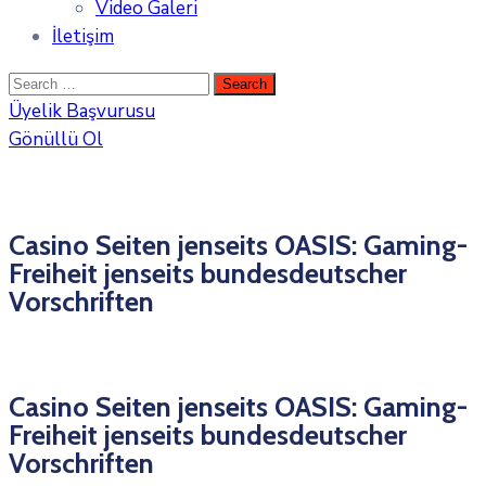
Video Galeri
İletişim
Üyelik Başvurusu
Gönüllü Ol
Casino Seiten jenseits OASIS: Gaming-
Freiheit jenseits bundesdeutscher
Vorschriften
Casino Seiten jenseits OASIS: Gaming-
Freiheit jenseits bundesdeutscher
Vorschriften