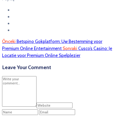
Önceki
Betspino Gokplatform: Uw Bestemming voor
Premium Online Entertainment
Sonraki
Cusco’s Casino: Je
Locatie voor Premium Online Spelplezier
Leave Your Comment