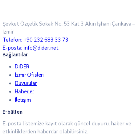
Şevket Özçelik Sokak No. 53 Kat 3 Akın İşhanı
Çankaya –
İzmir
Telefon:
+90 232 683 33 73
E-posta:
info@dider.net
Bağlantılar
DİDER
İzmir Ofisleri
Duyurular
Haberler
İletişim
E-bülten
E-posta listemize kayıt olarak güncel duyuru, haber ve
etkinliklerden haberdar olabilirsiniz.