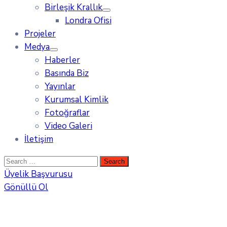
Birleşik Krallık
Londra Ofisi
Projeler
Medya
Haberler
Basında Biz
Yayınlar
Kurumsal Kimlik
Fotoğraflar
Video Galeri
İletişim
Üyelik Başvurusu
Gönüllü Ol