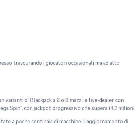
pesso trascurando i giocatori occasionali ma ad alto
varianti di Blackjack a 6 o 8 mazzi, e live‑dealer con
ega Spin”, con jackpot progressivo che supera i €2 milioni.
imitate a poche centinaia di macchine. L’aggiornamento di