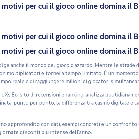
 7 motivi per cui il gioco online domina il 
 7 motivi per cui il gioco online domina il 
 7 motivi per cui il gioco online domina il 
olge anche il mondo del gioco d’azzardo. Mentre le strade de
con moltiplicatori e tornei a tempo limitato. È un momento i
in tempo reale e di raggiungere milioni di giocatori simultane
pic Xs.Eu, sito di recensioni e ranking, analizza quotidiana
minata, punto per punto, la differenza tra casinò digitale e 
uno approfondito con dati, esempi concreti e un confronto d
iornate di sconti più intense dell’anno.