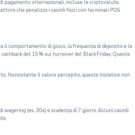
i pagamento internazionali, incluse le criptovalute.
attore che penalizza i casinò fisici con terminali POS
zza il comportamento di gioco, la frequenza di deposito e le
n cashback del 15 % sui turnover del Black Friday. Queste
ato. Nonostante il valore percepito, queste iniziative non
 wagering (es. 30x) e scadenza di 7 giorni. Alcuni casinò
nte.