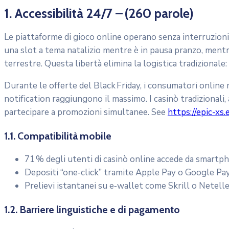
1. Accessibilità 24/7 – (260 parole)
Le piattaforme di gioco online operano senza interruzioni
una slot a tema natalizio mentre è in pausa pranzo, ment
terrestre. Questa libertà elimina la logistica tradizionale
Durante le offerte del Black Friday, i consumatori online 
notification raggiungono il massimo. I casinò tradizionali, a
partecipare a promozioni simultanee. See
https://epic-xs.
1.1. Compatibilità mobile
71 % degli utenti di casinò online accede da smartp
Depositi “one‑click” tramite Apple Pay o Google Pay 
Prelievi istantanei su e‑wallet come Skrill o Netelle
1.2. Barriere linguistiche e di pagamento