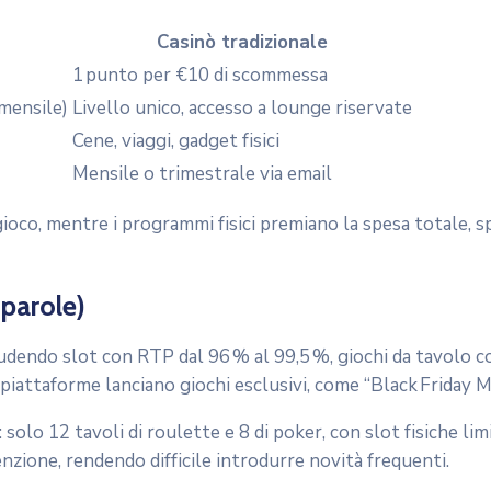
Casinò tradizionale
1 punto per €10 di scommessa
 mensile)
Livello unico, accesso a lounge riservate
Cene, viaggi, gadget fisici
Mensile o trimestrale via email
 gioco, mentre i programmi fisici premiano la spesa totale, s
 parole)
dendo slot con RTP dal 96 % al 99,5 %, giochi da tavolo con 
 piattaforme lanciano giochi esclusivi, come “Black Friday M
: solo 12 tavoli di roulette e 8 di poker, con slot fisiche l
nzione, rendendo difficile introdurre novità frequenti.