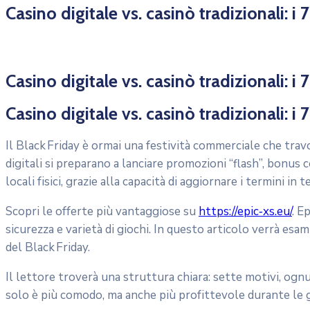
Casino digitale vs. casinò tradizionali: i
Casino digitale vs. casinò tradizionali: i
Casino digitale vs. casinò tradizionali: i
Il Black Friday è ormai una festività commerciale che trav
digitali si preparano a lanciare promozioni “flash”, bonus 
locali fisici, grazie alla capacità di aggiornare i termini 
Scopri le offerte più vantaggiose su
https://epic‑xs.eu/
. E
sicurezza e varietà di giochi. In questo articolo verrà esa
del Black Friday.
Il lettore troverà una struttura chiara: sette motivi, ogn
solo è più comodo, ma anche più profittevole durante le g