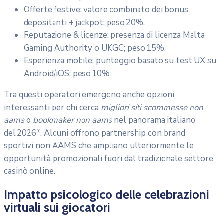
Offerte festive: valore combinato dei bonus
depositanti + jackpot; peso 20%.
Reputazione & licenze: presenza di licenza Malta
Gaming Authority o UKGC; peso 15%.
Esperienza mobile: punteggio basato su test UX su
Android/iOS; peso 10%.
Tra questi operatori emergono anche opzioni
interessanti per chi cerca
migliori siti scommesse non
aams
o
bookmaker non aams
nel panorama italiano
del 2026*. Alcuni offrono partnership con brand
sportivi non AAMS che ampliano ulteriormente le
opportunità promozionali fuori dal tradizionale settore
casinò online.
Impatto psicologico delle celebrazioni
virtuali sui giocatori