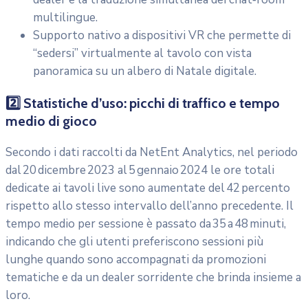
multilingue.
Supporto nativo a dispositivi VR che permette di
“sedersi” virtualmente al tavolo con vista
panoramica su un albero di Natale digitale.
2️⃣ Statistiche d’uso: picchi di traffico e tempo
medio di gioco
Secondo i dati raccolti da NetEnt Analytics, nel periodo
dal 20 dicembre 2023 al 5 gennaio 2024 le ore totali
dedicate ai tavoli live sono aumentate del 42 percento
rispetto allo stesso intervallo dell’anno precedente. Il
tempo medio per sessione è passato da 35 a 48 minuti,
indicando che gli utenti preferiscono sessioni più
lunghe quando sono accompagnati da promozioni
tematiche e da un dealer sorridente che brinda insieme a
loro.