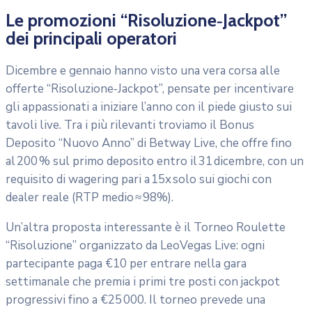
Le promozioni “Risoluzione‑Jackpot”
dei principali operatori
Dicembre e gennaio hanno visto una vera corsa alle
offerte “Risoluzione‑Jackpot”, pensate per incentivare
gli appassionati a iniziare l’anno con il piede giusto sui
tavoli live. Tra i più rilevanti troviamo il Bonus
Deposito “Nuovo Anno” di Betway Live, che offre fino
al 200 % sul primo deposito entro il 31 dicembre, con un
requisito di wagering pari a 15x solo sui giochi con
dealer reale (RTP medio ≈ 98%).
Un’altra proposta interessante è il Torneo Roulette
“Risoluzione” organizzato da LeoVegas Live: ogni
partecipante paga €10 per entrare nella gara
settimanale che premia i primi tre posti con jackpot
progressivi fino a €25 000. Il torneo prevede una