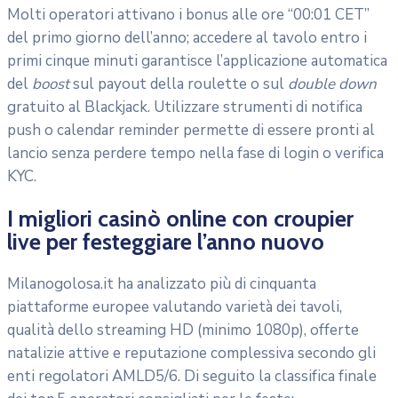
Molti operatori attivano i bonus alle ore “00:01 CET”
del primo giorno dell’anno; accedere al tavolo entro i
primi cinque minuti garantisce l’applicazione automatica
del
boost
sul payout della roulette o sul
double down
gratuito al Blackjack. Utilizzare strumenti di notifica
push o calendar reminder permette di essere pronti al
lancio senza perdere tempo nella fase di login o verifica
KYC.
I migliori casinò online con croupier
live per festeggiare l’anno nuovo
Milanogolosa.it ha analizzato più di cinquanta
piattaforme europee valutando varietà dei tavoli,
qualità dello streaming HD (minimo 1080p), offerte
natalizie attive e reputazione complessiva secondo gli
enti regolatori AMLD5/6. Di seguito la classifica finale