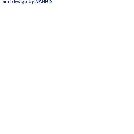
and design by
NANBIS