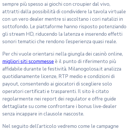
sempre più spesso ai giochi con croupier dal vivo,
attratti dalla possibilità di condividere la tavola virtuale
con un vero dealer mentre si ascoltano i cori natalizi in
sottofondo. Le piattaforme hanno risposto potenziando
gli stream HD, riducendo la latenza e inserendo effetti
sonori tematici che rendono l’esperienza quasi reale.
Per chi vuole orientarsi nella giungla dei casinò online,
migliori siti scommesse
è il punto di riferimento più
affidabile durante le festività. Milanogolosa.it analizza
quotidianamente licenze, RTP medio e condizioni di
payout, consentendo ai giocatori di scegliere solo
operatori certificati e trasparenti. Il sito è citato
regolarmente nei report dei regulator e offre guide
dettagliate su come confrontare i bonus live‑dealer
senza incappare in clausole nascoste.
Nel seguito dell’articolo vedremo come le campagne