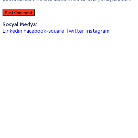
Sosyal Medya:
Linkedin
Facebook-square
Twitter
Instagram