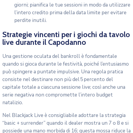
giorni; pianifica le tue sessioni in modo da utilizzare
l’intero credito prima della data limite per evitare
perdite inutili.
Strategie vincenti per i giochi da tavolo
live durante il Capodanno
Una gestione oculata del bankroll è fondamentale
quando si gioca durante le festività, poiché l’entusiasmo
può spingere a puntate impulsive. Una regola pratica
consiste nel destinare non più del 5 percento del
capitale totale a ciascuna sessione live; così anche una
serie negativa non compromette l’intero budget
natalizio.
Nel Blackjack Live è consigliabile adottare la strategia
“basic + surrender” quando il dealer mostra un 7 o 8 e si
possiede una mano morbida di 16; questa mossa riduce la