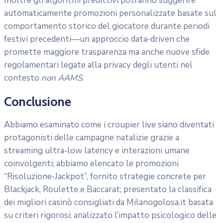
Inoltre gli algoritmi predittivi potranno suggerire
automaticamente promozioni personalizzate basate sul
comportamento storico del giocatore durante periodi
festivi precedenti—un approccio data‑driven che
promette maggiore trasparenza ma anche nuove sfide
regolamentari legate alla privacy degli utenti nel
contesto
non AAMS
.
Conclusione
Abbiamo esaminato come i croupier live siano diventati
protagonisti delle campagne natalizie grazie a
streaming ultra‑low latency e interazioni umane
coinvolgenti; abbiamo elencato le promozioni
“Risoluzione‑Jackpot”, fornito strategie concrete per
Blackjack, Roulette e Baccarat; presentato la classifica
dei migliori casinò consigliati da Milanogolosa.it basata
su criteri rigorosi; analizzato l’impatto psicologico delle