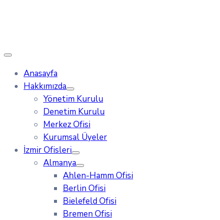
Anasayfa
Hakkımızda
Yönetim Kurulu
Denetim Kurulu
Merkez Ofisi
Kurumsal Üyeler
İzmir Ofisleri
Almanya
Ahlen-Hamm Ofisi
Berlin Ofisi
Bielefeld Ofisi
Bremen Ofisi