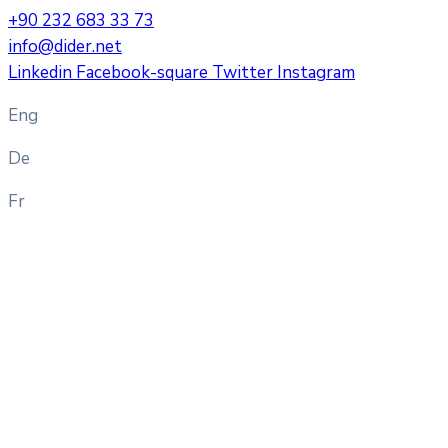
+90 232 683 33 73
info@dider.net
Linkedin
Facebook-square
Twitter
Instagram
Eng
De
Fr