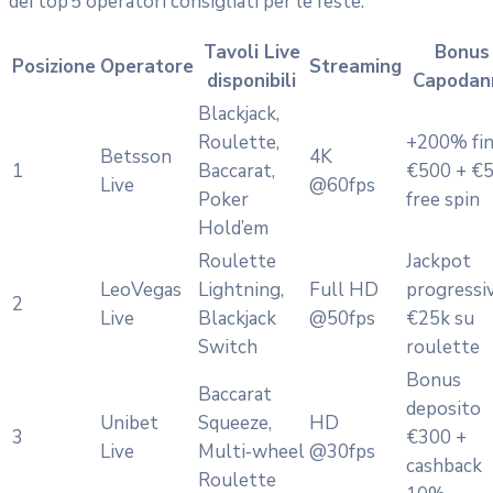
dei top 5 operatori consigliati per le feste:
Tavoli Live
Bonus
Posizione
Operatore
Streaming
disponibili
Capodan
Blackjack,
Roulette,
+200% fin
Betsson
4K
1
Baccarat,
€500 + €
Live
@60fps
Poker
free spin
Hold’em
Roulette
Jackpot
LeoVegas
Lightning,
Full HD
progressi
2
Live
Blackjack
@50fps
€25k su
Switch
roulette
Bonus
Baccarat
deposito
Unibet
Squeeze,
HD
3
€300 +
Live
Multi‑wheel
@30fps
cashback
Roulette