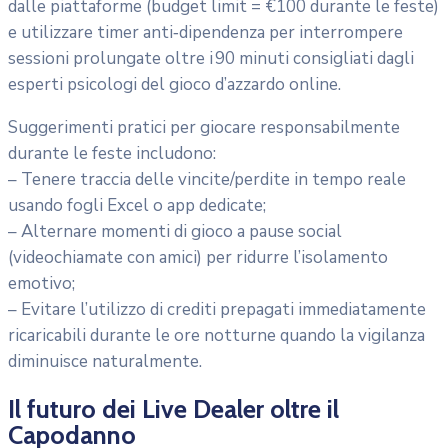
dalle piattaforme (budget limit = €100 durante le feste)
e utilizzare timer anti‑dipendenza per interrompere
sessioni prolungate oltre i 90 minuti consigliati dagli
esperti psicologi del gioco d’azzardo online.
Suggerimenti pratici per giocare responsabilmente
durante le feste includono:
– Tenere traccia delle vincite/perdite in tempo reale
usando fogli Excel o app dedicate;
– Alternare momenti di gioco a pause social
(videochiamate con amici) per ridurre l’isolamento
emotivo;
– Evitare l’utilizzo di crediti prepagati immediatamente
ricaricabili durante le ore notturne quando la vigilanza
diminuisce naturalmente.
Il futuro dei Live Dealer oltre il
Capodanno