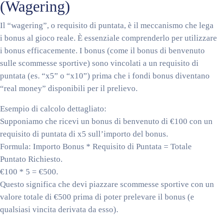
(Wagering)
Il “wagering”, o requisito di puntata, è il meccanismo che lega
i bonus al gioco reale. È essenziale comprenderlo per utilizzare
i bonus efficacemente. I bonus (come il bonus di benvenuto
sulle scommesse sportive) sono vincolati a un requisito di
puntata (es. “x5” o “x10”) prima che i fondi bonus diventano
“real money” disponibili per il prelievo.
Esempio di calcolo dettagliato:
Supponiamo che ricevi un bonus di benvenuto di €100 con un
requisito di puntata di x5 sull’importo del bonus.
Formula: Importo Bonus * Requisito di Puntata = Totale
Puntato Richiesto.
€100 * 5 = €500.
Questo significa che devi piazzare scommesse sportive con un
valore totale di €500 prima di poter prelevare il bonus (e
qualsiasi vincita derivata da esso).