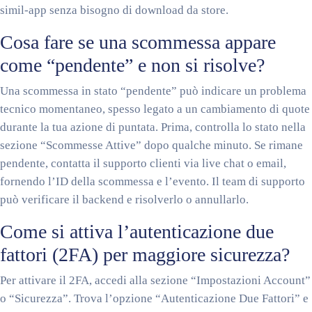
simil-app senza bisogno di download da store.
Cosa fare se una scommessa appare
come “pendente” e non si risolve?
Una scommessa in stato “pendente” può indicare un problema
tecnico momentaneo, spesso legato a un cambiamento di quote
durante la tua azione di puntata. Prima, controlla lo stato nella
sezione “Scommesse Attive” dopo qualche minuto. Se rimane
pendente, contatta il supporto clienti via live chat o email,
fornendo l’ID della scommessa e l’evento. Il team di supporto
può verificare il backend e risolverlo o annullarlo.
Come si attiva l’autenticazione due
fattori (2FA) per maggiore sicurezza?
Per attivare il 2FA, accedi alla sezione “Impostazioni Account”
o “Sicurezza”. Trova l’opzione “Autenticazione Due Fattori” e