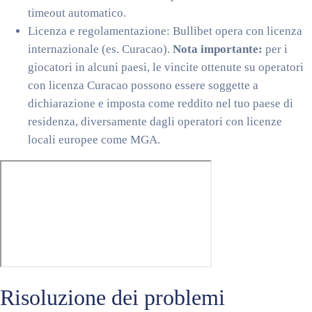
timeout automatico.
Licenza e regolamentazione: Bullibet opera con licenza
internazionale (es. Curacao).
Nota importante:
per i
giocatori in alcuni paesi, le vincite ottenute su operatori
con licenza Curacao possono essere soggette a
dichiarazione e imposta come reddito nel tuo paese di
residenza, diversamente dagli operatori con licenze
locali europee come MGA.
Risoluzione dei problemi