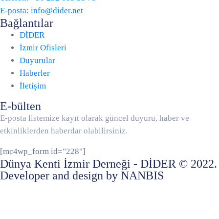
E-posta:
info@dider.net
Bağlantılar
DİDER
İzmir Ofisleri
Duyurular
Haberler
İletişim
E-bülten
E-posta listemize kayıt olarak güncel duyuru, haber ve
etkinliklerden haberdar olabilirsiniz.
[mc4wp_form id="228"]
Dünya Kenti İzmir Derneği - DİDER © 2022.
Developer and design by
NANBIS