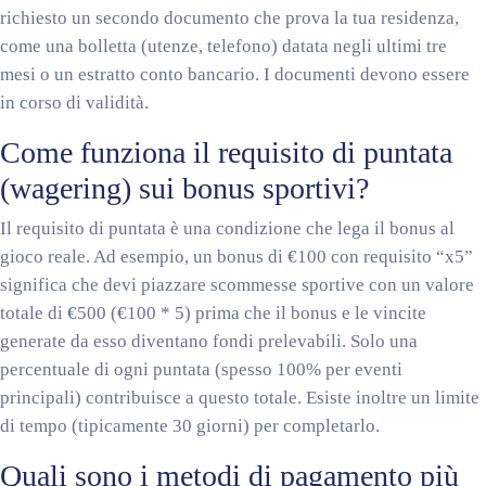
richiesto un secondo documento che prova la tua residenza,
come una bolletta (utenze, telefono) datata negli ultimi tre
mesi o un estratto conto bancario. I documenti devono essere
in corso di validità.
Come funziona il requisito di puntata
(wagering) sui bonus sportivi?
Il requisito di puntata è una condizione che lega il bonus al
gioco reale. Ad esempio, un bonus di €100 con requisito “x5”
significa che devi piazzare scommesse sportive con un valore
totale di €500 (€100 * 5) prima che il bonus e le vincite
generate da esso diventano fondi prelevabili. Solo una
percentuale di ogni puntata (spesso 100% per eventi
principali) contribuisce a questo totale. Esiste inoltre un limite
di tempo (tipicamente 30 giorni) per completarlo.
Quali sono i metodi di pagamento più