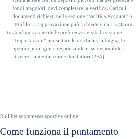
scommettere con un deposito piccolo, ma per prelevare
fondi maggiori, devi completare la verifica. Carica i
documenti richiesti nella sezione “Verifica Account” o
“Profilo”. L’approvazione può richiedere da 1 a 48 ore.
Configurazione delle preferenze: visita la sezione
“Impostazioni” per settare le notifiche, la lingua, le
opzioni per il gioco responsabile e, se disponibile,
attivare l’autenticazione due fattori (2FA).
Bullibet scommesse sportive online
Come funziona il puntamento