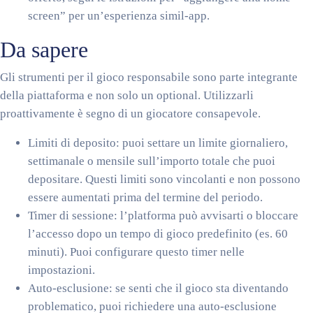
screen” per un’esperienza simil-app.
Da sapere
Gli strumenti per il gioco responsabile sono parte integrante
della piattaforma e non solo un optional. Utilizzarli
proattivamente è segno di un giocatore consapevole.
Limiti di deposito: puoi settare un limite giornaliero,
settimanale o mensile sull’importo totale che puoi
depositare. Questi limiti sono vincolanti e non possono
essere aumentati prima del termine del periodo.
Timer di sessione: l’platforma può avvisarti o bloccare
l’accesso dopo un tempo di gioco predefinito (es. 60
minuti). Puoi configurare questo timer nelle
impostazioni.
Auto-esclusione: se senti che il gioco sta diventando
problematico, puoi richiedere una auto-esclusione