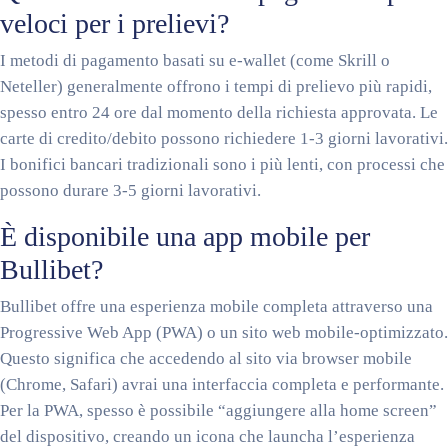
veloci per i prelievi?
I metodi di pagamento basati su e-wallet (come Skrill o
Neteller) generalmente offrono i tempi di prelievo più rapidi,
spesso entro 24 ore dal momento della richiesta approvata. Le
carte di credito/debito possono richiedere 1-3 giorni lavorativi.
I bonifici bancari tradizionali sono i più lenti, con processi che
possono durare 3-5 giorni lavorativi.
È disponibile una app mobile per
Bullibet?
Bullibet offre una esperienza mobile completa attraverso una
Progressive Web App (PWA) o un sito web mobile-optimizzato.
Questo significa che accedendo al sito via browser mobile
(Chrome, Safari) avrai una interfaccia completa e performante.
Per la PWA, spesso è possibile “aggiungere alla home screen”
del dispositivo, creando un icona che launcha l’esperienza