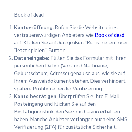
Book of dead
Kontoeröffnung:
Rufen Sie die Website eines
vertrauenswürdigen Anbieters wie
Book of dead
auf. Klicken Sie auf den großen “Registrieren” oder
“Jetzt spielen”-Button.
Dateneingabe:
Füllen Sie das Formular mit Ihren
persönlichen Daten (Vor- und Nachname,
Geburtsdatum, Adresse) genau so aus, wie sie auf
Ihrem Ausweisdokument stehen. Dies verhindert
spätere Probleme bei der Verifizierung.
Konto bestätigen:
Überprüfen Sie Ihre E-Mail-
Posteingang und klicken Sie auf den
Bestätigungslink, den Sie vom Casino erhalten
haben. Manche Anbieter verlangen auch eine SMS-
Verifizierung (2FA) für zusätzliche Sicherheit.