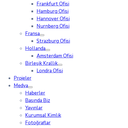
Frankfurt Ofisi
Hamburg Ofisi
Hannover Ofisi
Nurnberg Ofisi
Fransa
Strazburg Ofisi
Hollanda
Amsterdam Ofisi
Birleşik Krallık
Londra Ofisi
Projeler
Medya
Haberler
Basında Biz
Yayınlar
Kurumsal Kimlik
Fotoğraflar