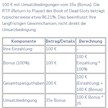
100 € mit Umsatzbedingungen vom 35x (Bonus). Die
RTP (Return to Player) des Book of Dead Slots beträgt
typischerweise etwa 96,21%. Dies beeinflusst Ihre
langfristigen Gewinnchancen, nicht direkt die
Umsatzbedingung.
Komponente
Betrag/Details
Berechnung
Ihre Einzahlung
100 €
–
100 €
Bonus (100%)
100 €
Einzahlung *
100%
100 €
Gesamtspielguthaben
200 €
(Einzahlung) +
100 € (Bonus)
100 € Bonus *
Umsatzbedingung
35x Bonus
35