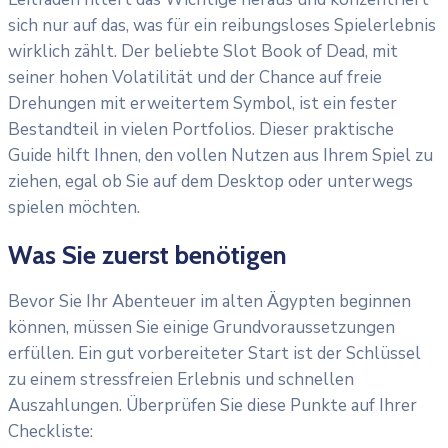
sich nur auf das, was für ein reibungsloses Spielerlebnis
wirklich zählt. Der beliebte Slot Book of Dead, mit
seiner hohen Volatilität und der Chance auf freie
Drehungen mit erweitertem Symbol, ist ein fester
Bestandteil in vielen Portfolios. Dieser praktische
Guide hilft Ihnen, den vollen Nutzen aus Ihrem Spiel zu
ziehen, egal ob Sie auf dem Desktop oder unterwegs
spielen möchten.
Was Sie zuerst benötigen
Bevor Sie Ihr Abenteuer im alten Ägypten beginnen
können, müssen Sie einige Grundvoraussetzungen
erfüllen. Ein gut vorbereiteter Start ist der Schlüssel
zu einem stressfreien Erlebnis und schnellen
Auszahlungen. Überprüfen Sie diese Punkte auf Ihrer
Checkliste: