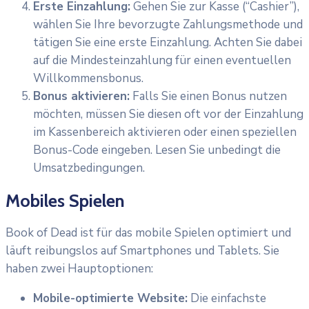
Erste Einzahlung:
Gehen Sie zur Kasse (“Cashier”),
wählen Sie Ihre bevorzugte Zahlungsmethode und
tätigen Sie eine erste Einzahlung. Achten Sie dabei
auf die Mindesteinzahlung für einen eventuellen
Willkommensbonus.
Bonus aktivieren:
Falls Sie einen Bonus nutzen
möchten, müssen Sie diesen oft vor der Einzahlung
im Kassenbereich aktivieren oder einen speziellen
Bonus-Code eingeben. Lesen Sie unbedingt die
Umsatzbedingungen.
Mobiles Spielen
Book of Dead ist für das mobile Spielen optimiert und
läuft reibungslos auf Smartphones und Tablets. Sie
haben zwei Hauptoptionen:
Mobile-optimierte Website:
Die einfachste