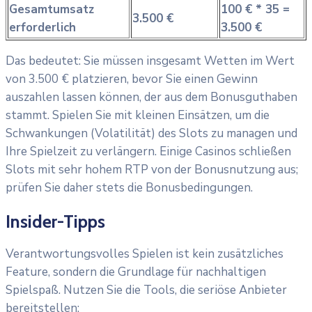
Gesamtumsatz
100 € * 35 =
3.500 €
erforderlich
3.500 €
Das bedeutet: Sie müssen insgesamt Wetten im Wert
von 3.500 € platzieren, bevor Sie einen Gewinn
auszahlen lassen können, der aus dem Bonusguthaben
stammt. Spielen Sie mit kleinen Einsätzen, um die
Schwankungen (Volatilität) des Slots zu managen und
Ihre Spielzeit zu verlängern. Einige Casinos schließen
Slots mit sehr hohem RTP von der Bonusnutzung aus;
prüfen Sie daher stets die Bonusbedingungen.
Insider-Tipps
Verantwortungsvolles Spielen ist kein zusätzliches
Feature, sondern die Grundlage für nachhaltigen
Spielspaß. Nutzen Sie die Tools, die seriöse Anbieter
bereitstellen: