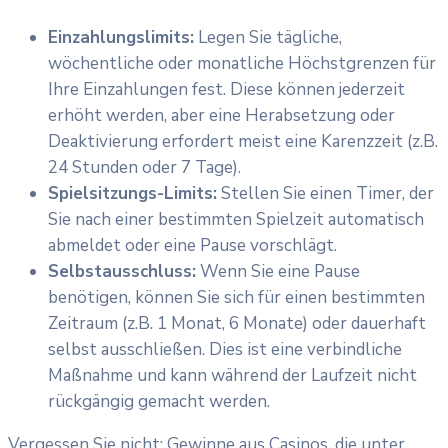
Einzahlungslimits:
Legen Sie tägliche,
wöchentliche oder monatliche Höchstgrenzen für
Ihre Einzahlungen fest. Diese können jederzeit
erhöht werden, aber eine Herabsetzung oder
Deaktivierung erfordert meist eine Karenzzeit (z.B.
24 Stunden oder 7 Tage).
Spielsitzungs-Limits:
Stellen Sie einen Timer, der
Sie nach einer bestimmten Spielzeit automatisch
abmeldet oder eine Pause vorschlägt.
Selbstausschluss:
Wenn Sie eine Pause
benötigen, können Sie sich für einen bestimmten
Zeitraum (z.B. 1 Monat, 6 Monate) oder dauerhaft
selbst ausschließen. Dies ist eine verbindliche
Maßnahme und kann während der Laufzeit nicht
rückgängig gemacht werden.
Vergessen Sie nicht: Gewinne aus Casinos, die unter