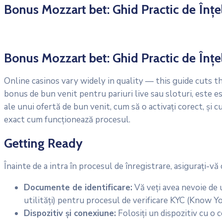
Bonus Mozzart bet: Ghid Practic de Înțel
Bonus Mozzart bet: Ghid Practic de Înțel
Online casinos vary widely in quality — this guide cuts 
bonus de bun venit pentru pariuri live sau sloturi, este e
ale unui ofertă de bun venit, cum să o activați corect, și c
exact cum funcționează procesul.
Getting Ready
Înainte de a intra în procesul de înregistrare, asigurați-vă
Documente de identificare:
Vă veți avea nevoie de u
utilități) pentru procesul de verificare KYC (Know 
Dispozitiv și conexiune:
Folosiți un dispozitiv cu o 