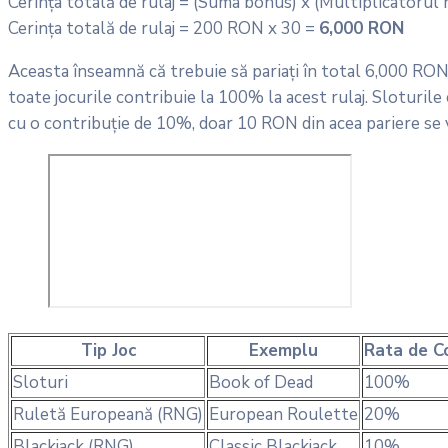
Cerința totală de rulaj = (Suma bonus) x (Multiplicatorul r
Cerința totală de rulaj = 200 RON x 30 =
6,000 RON
Aceasta înseamnă că trebuie să pariați în total 6,000 RON c
toate jocurile contribuie la 100% la acest rulaj. Sloturi
cu o contribuție de 10%, doar 10 RON din acea pariere se v
Tip Joc
Exemplu
Rata de Co
Sloturi
Book of Dead
100%
Ruletă Europeană (RNG)
European Roulette
20%
Blackjack (RNG)
Classic Blackjack
10%