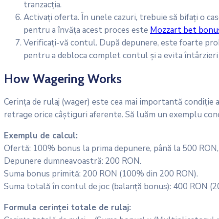
tranzacția.
Activați oferta. În unele cazuri, trebuie să bifați o 
pentru a învăța acest proces este
Mozzart bet bonu
Verificați-vă contul. După depunere, este foarte prob
pentru a debloca complet contul și a evita întârzieri
How Wagering Works
Cerința de rulaj (wager) este cea mai importantă condiție a
retrage orice câștiguri aferente. Să luăm un exemplu con
Exemplu de calcul:
Ofertă: 100% bonus la prima depunere, până la 500 RON, c
Depunere dumneavoastră: 200 RON.
Suma bonus primită: 200 RON (100% din 200 RON).
Suma totală în contul de joc (balanță bonus): 400 RON 
Formula cerinței totale de rulaj: