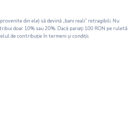
rovenite din ele) să devină „bani reali” retragibili. Nu
contribui doar 10% sau 20%. Dacă pariați 100 RON pe ruletă
ul de contribuție în termeni și condiții.