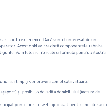
r a smooth experience. Dacă sunteți interesat de un
 un operator. Acest ghid vă prezintă componentele tehnice
tigurile. Vom folosi cifre reale și formule pentru a ilustra
conomisi timp și vor preveni complicații viitoare.
șaport) și, posibil, o dovadă a domiciliului (factură de
 principal printr-un site web optimizat pentru mobile sau o