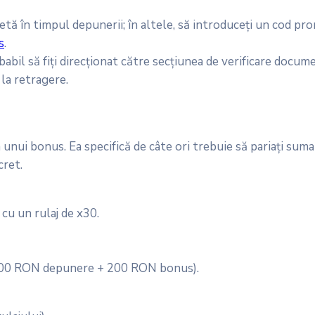
casetă în timpul depunerii; în altele, să introduceți un cod
s
.
abil să fiți direcționat către secțiunea de verificare docum
 la retragere.
 unui bonus. Ea specifică de câte ori trebuie să pariați sum
cret.
u un rulaj de x30.
(200 RON depunere + 200 RON bonus).