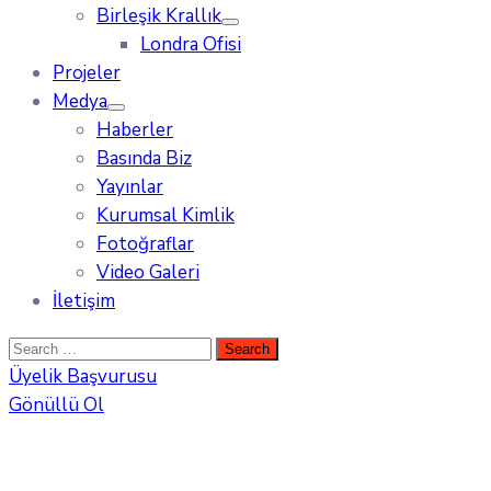
Birleşik Krallık
Londra Ofisi
Projeler
Medya
Haberler
Basında Biz
Yayınlar
Kurumsal Kimlik
Fotoğraflar
Video Galeri
İletişim
Üyelik Başvurusu
Gönüllü Ol