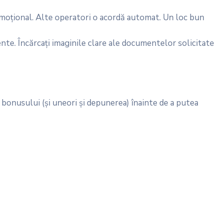
 promoțional. Alte operatori o acordă automat. Un loc bun
ente. Încărcați imaginile clare ale documentelor solicitate
a bonusului (și uneori și depunerea) înainte de a putea