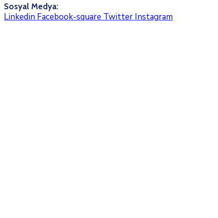
Sosyal Medya:
Linkedin
Facebook-square
Twitter
Instagram