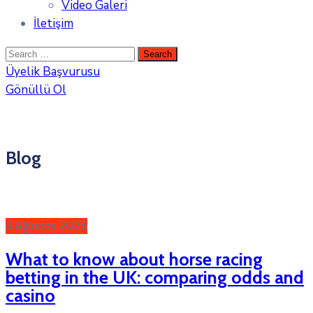
Video Galeri
İletişim
Üyelik Başvurusu
Gönüllü Ol
Blog
3 Ağustos 2026
What to know about horse racing
betting in the UK: comparing odds and
casino