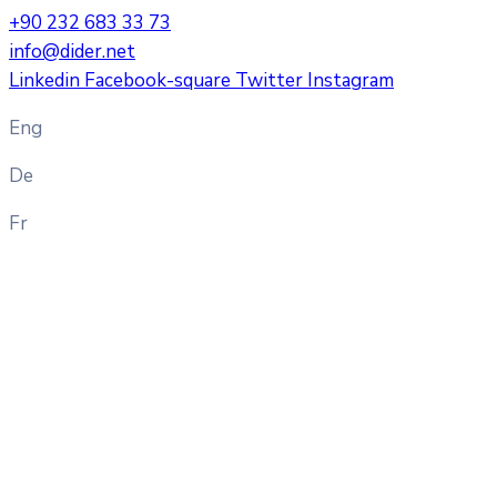
+90 232 683 33 73
info@dider.net
Linkedin
Facebook-square
Twitter
Instagram
Eng
De
Fr