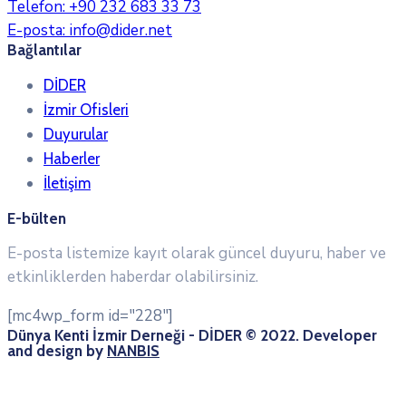
Telefon:
+90 232 683 33 73
E-posta:
info@dider.net
Bağlantılar
DİDER
İzmir Ofisleri
Duyurular
Haberler
İletişim
E-bülten
E-posta listemize kayıt olarak güncel duyuru, haber ve
etkinliklerden haberdar olabilirsiniz.
[mc4wp_form id="228"]
Dünya Kenti İzmir Derneği - DİDER © 2022. Developer
and design by
NANBIS