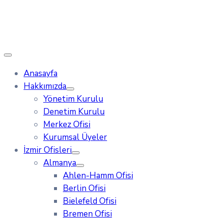
Anasayfa
Hakkımızda
Yönetim Kurulu
Denetim Kurulu
Merkez Ofisi
Kurumsal Üyeler
İzmir Ofisleri
Almanya
Ahlen-Hamm Ofisi
Berlin Ofisi
Bielefeld Ofisi
Bremen Ofisi