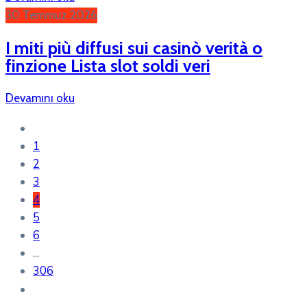
30 Temmuz 2026
I miti più diffusi sui casinò verità o
finzione Lista slot soldi veri
Devamını oku
1
2
3
4
5
6
...
306