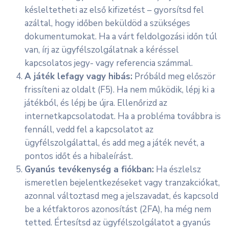
késleltetheti az első kifizetést – gyorsítsd fel
azáltal, hogy időben beküldöd a szükséges
dokumentumokat. Ha a várt feldolgozási időn túl
van, írj az ügyfélszolgálatnak a kéréssel
kapcsolatos jegy- vagy referencia számmal.
A játék lefagy vagy hibás:
Próbáld meg először
frissíteni az oldalt (F5). Ha nem működik, lépj ki a
játékból, és lépj be újra. Ellenőrizd az
internetkapcsolatodat. Ha a probléma továbbra is
fennáll, vedd fel a kapcsolatot az
ügyfélszolgálattal, és add meg a játék nevét, a
pontos időt és a hibaleírást.
Gyanús tevékenység a fiókban:
Ha észlelsz
ismeretlen bejelentkezéseket vagy tranzakciókat,
azonnal változtasd meg a jelszavadat, és kapcsold
be a kétfaktoros azonosítást (2FA), ha még nem
tetted. Értesítsd az ügyfélszolgálatot a gyanús