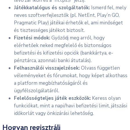
lévő zár ikon és a “https://” jelzi).
Játékkatalógus és szolgáltatók:
Ismerd fel, mely
neves szoftverfejlesztők (pl. NetEnt, Play’n GO,
Pragmatic Play) játékai érhetők el, ami minőséget
és tisztességes játékot biztosít.
Fizetési módok:
Győződj meg arról, hogy
elérhetőek neked megfelelő és biztonságos
befizetési és kifizetési opciók (bankkártya, e-
pénztárca, azonnali banki átutalás).
Felhasználói visszajelzések:
Olvass független
véleményeket és fórumokat, hogy képet alkothass
a platform megbízhatóságáról és
ügyfélszolgálatáról.
Felelősségteljes játék eszközök:
Keress olyan
funkciókat, mint a napi/havi befizetési limit, játszási
időkorlát vagy önkizárási lehetőség.
Hogyan regisztrálj