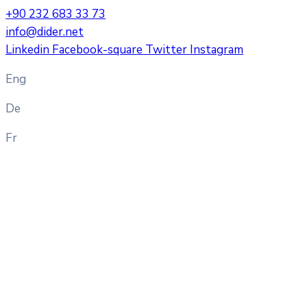
+90 232 683 33 73
info@dider.net
Linkedin
Facebook-square
Twitter
Instagram
Eng
De
Fr