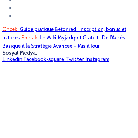
Önceki
Guide pratique Betonred : inscription, bonus et
astuces
Sonraki
Le Wiki Myjackpot Gratuit : De l’Accès
Basique à la Stratégie Avancée – Mis à Jour
Sosyal Medya:
Linkedin
Facebook-square
Twitter
Instagram