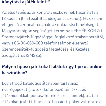
irányítást a játék felett?
Az első lépés az önkontroll eszközeinek használata a
fiókodban (limitbeállítás, ideiglenes szünet). Ha ez nem
elegendő, azonnal használd az önkizárási lehetőséget.
Magyarországon segítséget kérhetsz a FEHÉR KÖR Zrt.
Szerencsejáték-függőséggel foglalkozó szakembereitől,
vagy a 06-80-660-660 telefonszámon elérhető
Szerencsejáték-függőség Megelőzési és Kezelési
Szolgálatnál (SMSZS).
Milyen típusú játékokat találok egy tipikus online
kaszinóban?
Egy átfogó katalógus általában tartalmaz:
nyerőgépeket (slotok) különböző témákkal és
játékmódokkal (bónusz-kerekek, free spin-ek), asztali
játékokat (rulett, blackjack, baccarat, póker változatok),