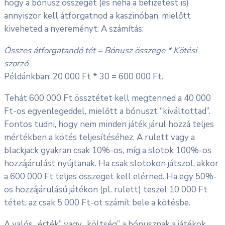
hogy a bónusz összegét (és néha a befizetést is)
annyiszor kell átforgatnod a kaszinóban, mielőtt
kiveheted a nyereményt. A számítás:
Összes átforgatandó tét = Bónusz összege * Kötési
szorzó
Példánkban: 20 000 Ft * 30 = 600 000 Ft.
Tehát 600 000 Ft össztétet kell megtenned a 40 000
Ft-os egyenlegeddel, mielőtt a bónuszt “kiváltottad”.
Fontos tudni, hogy nem minden játék járul hozzá teljes
mértékben a kötés teljesítéséhez. A rulett vagy a
blackjack gyakran csak 10%-os, míg a slotok 100%-os
hozzájárulást nyújtanak. Ha csak slotokon játszol, akkor
a 600 000 Ft teljes összeget kell elérned. Ha egy 50%-
os hozzájárulású játékon (pl. rulett) teszel 10 000 Ft
tétet, az csak 5 000 Ft-ot számít bele a kötésbe.
A valós „érték” vagy „költség” a bónusznak a játékok