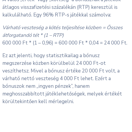
átlagos visszafizetési százalékán (RTP) keresztül is
kalkulálható. Egy 96% RTP-s játékkal számolva:
Várható veszteség a kötés teljesítése közben = Összes
átforgatandó tét * (1 – RTP)
600 000 Ft * (1 – 0,96) = 600 000 Ft * 0,04 = 24 000 Ft.
Ez azt jelenti, hogy statisztikailag a bónusz
megszerzése közben körülbelül 24 000 Ft-ot
veszíthetsz. Mivel a bónusz értéke 20 000 Ft volt, a
várható nettó veszteség 4 000 Ft lehet. Ezért a
bónuszok nem „ingyen pénzek”, hanem
meghosszabbított játéklehetőségek, melyek értékét
körültekintően kell mérlegelni.