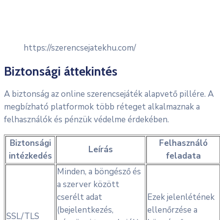
https://szerencsejatekhu.com/
Biztonsági áttekintés
A biztonság az online szerencsejáték alapvető pillére. A
megbízható platformok több réteget alkalmaznak a
felhasználók és pénzük védelme érdekében.
Biztonsági
Felhasználó
Leírás
intézkedés
feladata
Minden, a böngésző és
a szerver között
cserélt adat
Ezek jelenlétének
(bejelentkezés,
ellenőrzése a
SSL/TLS