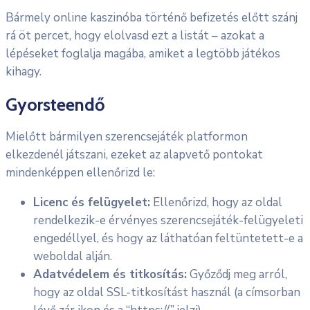
Bármely online kaszinóba történő befizetés előtt szánj
rá öt percet, hogy elolvasd ezt a listát – azokat a
lépéseket foglalja magába, amiket a legtöbb játékos
kihagy.
Gyorsteendő
Mielőtt bármilyen szerencsejáték platformon
elkezdenél játszani, ezeket az alapvető pontokat
mindenképpen ellenőrizd le:
Licenc és felügyelet:
Ellenőrizd, hogy az oldal
rendelkezik-e érvényes szerencsejáték-felügyeleti
engedéllyel, és hogy az láthatóan feltüntetett-e a
weboldal alján.
Adatvédelem és titkosítás:
Győződj meg arról,
hogy az oldal SSL-titkosítást használ (a címsorban