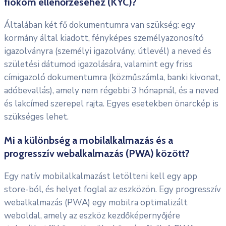
fiókom ellenőrzéséhez (KYC)?
Általában két fő dokumentumra van szükség: egy
kormány által kiadott, fényképes személyazonosító
igazolványra (személyi igazolvány, útlevél) a neved és
születési dátumod igazolására, valamint egy friss
címigazoló dokumentumra (közműszámla, banki kivonat,
adóbevallás), amely nem régebbi 3 hónapnál, és a neved
és lakcímed szerepel rajta. Egyes esetekben önarckép is
szükséges lehet.
Mi a különbség a mobilalkalmazás és a
progresszív webalkalmazás (PWA) között?
Egy natív mobilalkalmazást letölteni kell egy app
store-ból, és helyet foglal az eszközön. Egy progresszív
webalkalmazás (PWA) egy mobilra optimalizált
weboldal, amely az eszköz kezdőképernyőjére