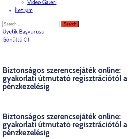
Video Galeri
İletişim
Üyelik Başvurusu
Gönüllü Ol
Biztonságos szerencsejáték online:
gyakorlati útmutató regisztrációtól a
pénzkezelésig
Biztonságos szerencsejáték online:
gyakorlati útmutató regisztrációtól a
pénzkezelésig