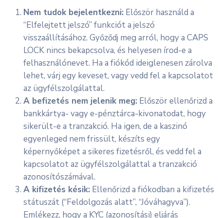
Nem tudok bejelentkezni:
Először használd a
“Elfelejtett jelszó” funkciót a jelszó
visszaállításához. Győződj meg arról, hogy a CAPS
LOCK nincs bekapcsolva, és helyesen írod-e a
felhasználónevet. Ha a fiókód ideiglenesen zárolva
lehet, várj egy keveset, vagy vedd fel a kapcsolatot
az ügyfélszolgálattal.
A befizetés nem jelenik meg:
Először ellenőrizd a
bankkártya- vagy e-pénztárca-kivonatodat, hogy
sikerült-e a tranzakció. Ha igen, de a kaszinó
egyenleged nem frissült, készíts egy
képernyőképet a sikeres fizetésről, és vedd fel a
kapcsolatot az ügyfélszolgálattal a tranzakció
azonosítószámával.
A kifizetés késik:
Ellenőrizd a fiókodban a kifizetés
státuszát (“Feldolgozás alatt”, “Jóváhagyva”).
Emlékezz, hogy a KYC (azonosítási) eljárás