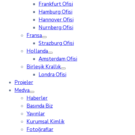
Frankfurt Ofisi
Hamburg Ofisi
Hannover Ofisi
Nurnberg Ofisi
Fransa
Strazburg Ofisi
Hollanda
Amsterdam Ofisi
Birleşik Krallık
Londra Ofisi
Projeler
Medya
Haberler
Basında Biz
Yayınlar
Kurumsal Kimlik
Fotoğraflar