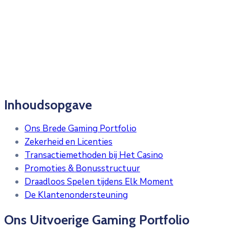
Inhoudsopgave
Ons Brede Gaming Portfolio
Zekerheid en Licenties
Transactiemethoden bij Het Casino
Promoties & Bonusstructuur
Draadloos Spelen tijdens Elk Moment
De Klantenondersteuning
Ons Uitvoerige Gaming Portfolio