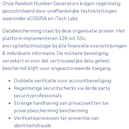
Onze Random Number Generators krijgen regelmatig
gecontroleerd door onafhankelijke testinstellingen
waaronder eCOGRA en iTech Labs.
Databescherming staat bij deze organisatie primair. Het
platform implementeren 128-bit SSL-
encryptietechnologie bij alle financiële overschrijvingen
& individuele informatie. De militaire beveiliging
verzekert ervoor dat vertrouwelijke data geheel
beschermd blijft voor ongeautoriseerde toegang.
Dubbele verificatie voor accountbeveiliging
Regelmatige securitychecks via derde partij
securityprofessionals
Strenge handhaving van privacywetten ter
privacybescherming bescherming
Verificatieprocessen ter preventie van
identiteitsfraude