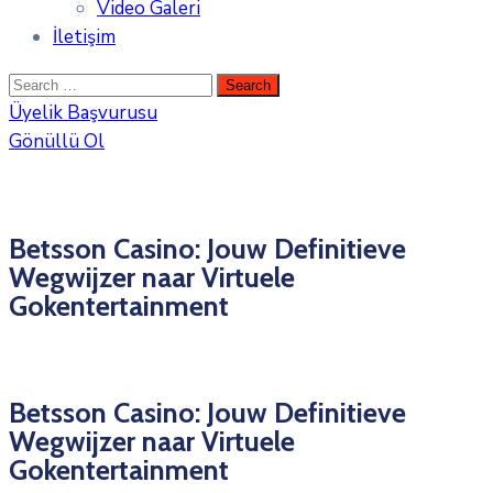
Video Galeri
İletişim
Üyelik Başvurusu
Gönüllü Ol
Betsson Casino: Jouw Definitieve
Wegwijzer naar Virtuele
Gokentertainment
Betsson Casino: Jouw Definitieve
Wegwijzer naar Virtuele
Gokentertainment