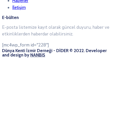
Haberler
İletişim
E-bülten
E-posta listemize kayıt olarak güncel duyuru, haber ve
etkinliklerden haberdar olabilirsiniz.
[mc4wp_form id="228"]
Dünya Kenti İzmir Derneği - DİDER © 2022. Developer
and design by
NANBIS