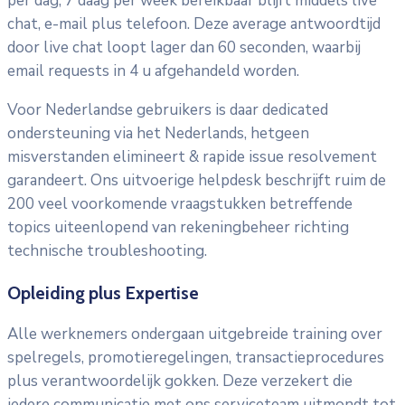
per dag, 7 daag per week bereikbaar blijft middels live
chat, e-mail plus telefoon. Deze average antwoordtijd
door live chat loopt lager dan 60 seconden, waarbij
email requests in 4 u afgehandeld worden.
Voor Nederlandse gebruikers is daar dedicated
ondersteuning via het Nederlands, hetgeen
misverstanden elimineert & rapide issue resolvement
garandeert. Ons uitvoerige helpdesk beschrijft ruim de
200 veel voorkomende vraagstukken betreffende
topics uiteenlopend van rekeningbeheer richting
technische troubleshooting.
Opleiding plus Expertise
Alle werknemers ondergaan uitgebreide training over
spelregels, promotieregelingen, transactieprocedures
plus verantwoordelijk gokken. Deze verzekert die
iedere communicatie met ons serviceteam uitmondt tot