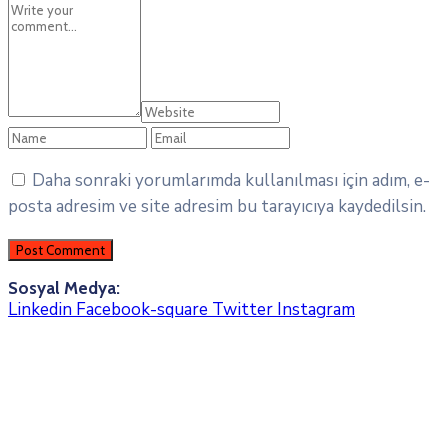
Daha sonraki yorumlarımda kullanılması için adım, e-
posta adresim ve site adresim bu tarayıcıya kaydedilsin.
Sosyal Medya:
Linkedin
Facebook-square
Twitter
Instagram