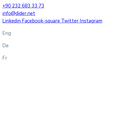
+90 232 683 33 73
info@dider.net
Linkedin
Facebook-square
Twitter
Instagram
Eng
De
Fr