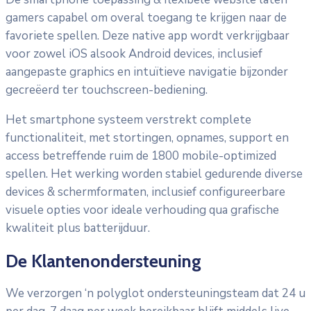
gamers capabel om overal toegang te krijgen naar de
favoriete spellen. Deze native app wordt verkrijgbaar
voor zowel iOS alsook Android devices, inclusief
aangepaste graphics en intuïtieve navigatie bijzonder
gecreëerd ter touchscreen-bediening.
Het smartphone systeem verstrekt complete
functionaliteit, met stortingen, opnames, support en
access betreffende ruim de 1800 mobile-optimized
spellen. Het werking worden stabiel gedurende diverse
devices & schermformaten, inclusief configureerbare
visuele opties voor ideale verhouding qua grafische
kwaliteit plus batterijduur.
De Klantenondersteuning
We verzorgen ‘n polyglot ondersteuningsteam dat 24 u