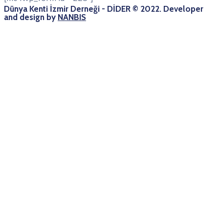
Dünya Kenti İzmir Derneği - DİDER © 2022. Developer
and design by
NANBIS