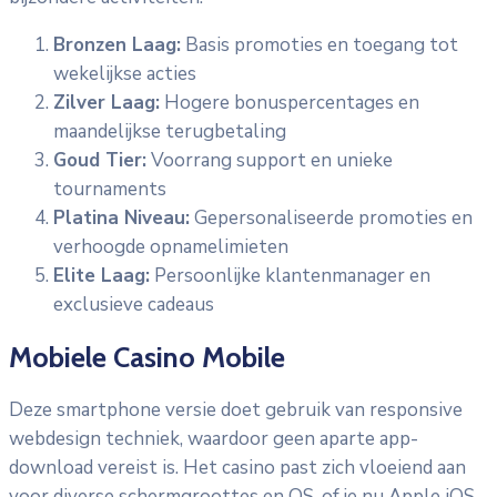
Bronzen Laag:
Basis promoties en toegang tot
wekelijkse acties
Zilver Laag:
Hogere bonuspercentages en
maandelijkse terugbetaling
Goud Tier:
Voorrang support en unieke
tournaments
Platina Niveau:
Gepersonaliseerde promoties en
verhoogde opnamelimieten
Elite Laag:
Persoonlijke klantenmanager en
exclusieve cadeaus
Mobiele Casino Mobile
Deze smartphone versie doet gebruik van responsive
webdesign techniek, waardoor geen aparte app-
download vereist is. Het casino past zich vloeiend aan
voor diverse schermgroottes en OS, of je nu Apple iOS,