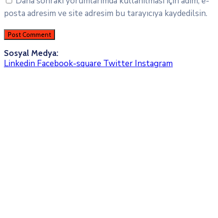
Daha sonraki yorumlarımda kullanılması için adım, e-
posta adresim ve site adresim bu tarayıcıya kaydedilsin.
Sosyal Medya:
Linkedin
Facebook-square
Twitter
Instagram