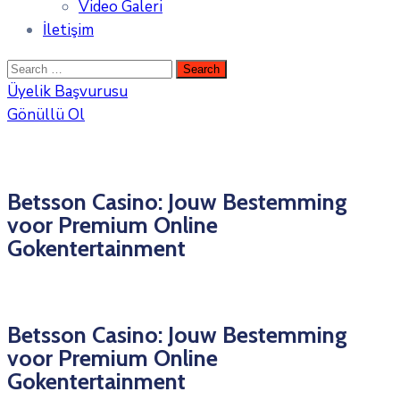
Video Galeri
İletişim
Üyelik Başvurusu
Gönüllü Ol
Betsson Casino: Jouw Bestemming
voor Premium Online
Gokentertainment
Betsson Casino: Jouw Bestemming
voor Premium Online
Gokentertainment