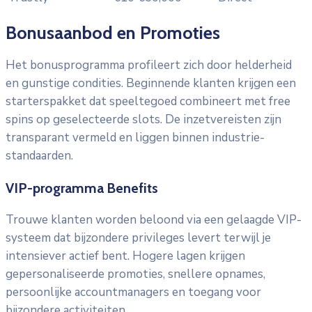
Bonusaanbod en Promoties
Het bonusprogramma profileert zich door helderheid
en gunstige condities. Beginnende klanten krijgen een
starterspakket dat speeltegoed combineert met free
spins op geselecteerde slots. De inzetvereisten zijn
transparant vermeld en liggen binnen industrie-
standaarden.
VIP-programma Benefits
Trouwe klanten worden beloond via een gelaagde VIP-
systeem dat bijzondere privileges levert terwijl je
intensiever actief bent. Hogere lagen krijgen
gepersonaliseerde promoties, snellere opnames,
persoonlijke accountmanagers en toegang voor
bijzondere activiteiten.