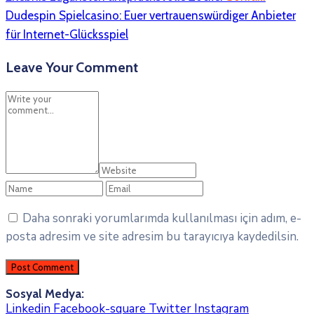
Dudespin Spielcasino: Euer vertrauenswürdiger Anbieter
für Internet-Glücksspiel
Leave Your Comment
Daha sonraki yorumlarımda kullanılması için adım, e-
posta adresim ve site adresim bu tarayıcıya kaydedilsin.
Sosyal Medya:
Linkedin
Facebook-square
Twitter
Instagram