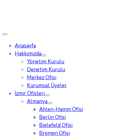
Anasayfa
Hakkımızda
Yönetim Kurulu
Denetim Kurulu
Merkez Ofisi
Kurumsal Üyeler
İzmir Ofisleri
Almanya
Ahlen-Hamm Ofisi
Berlin Ofisi
Bielefeld Ofisi
Bremen Ofisi