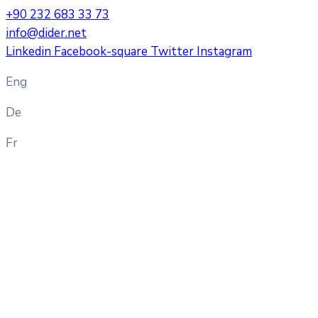
+90 232 683 33 73
info@dider.net
Linkedin
Facebook-square
Twitter
Instagram
Eng
De
Fr