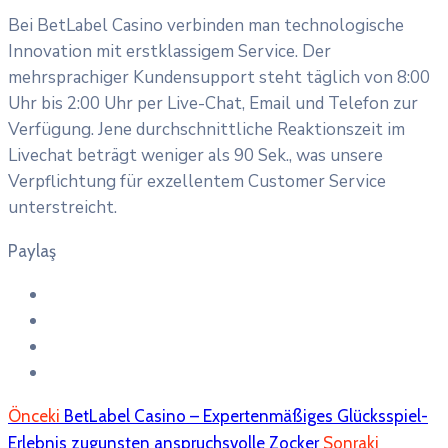
Bei BetLabel Casino verbinden man technologische
Innovation mit erstklassigem Service. Der
mehrsprachiger Kundensupport steht täglich von 8:00
Uhr bis 2:00 Uhr per Live-Chat, Email und Telefon zur
Verfügung. Jene durchschnittliche Reaktionszeit im
Livechat beträgt weniger als 90 Sek., was unsere
Verpflichtung für exzellentem Customer Service
unterstreicht.
Paylaş
Önceki
BetLabel Casino – Expertenmäßiges Glücksspiel-
Erlebnis zugunsten anspruchsvolle Zocker
Sonraki