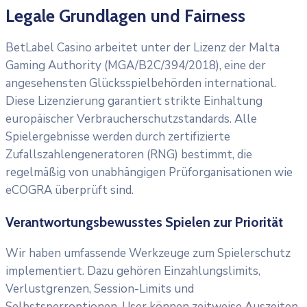
Legale Grundlagen und Fairness
BetLabel Casino arbeitet unter der Lizenz der Malta
Gaming Authority (MGA/B2C/394/2018), eine der
angesehensten Glücksspielbehörden international.
Diese Lizenzierung garantiert strikte Einhaltung
europäischer Verbraucherschutzstandards. Alle
Spielergebnisse werden durch zertifizierte
Zufallszahlengeneratoren (RNG) bestimmt, die
regelmäßig von unabhängigen Prüforganisationen wie
eCOGRA überprüft sind.
Verantwortungsbewusstes Spielen zur Priorität
Wir haben umfassende Werkzeuge zum Spielerschutz
implementiert. Dazu gehören Einzahlungslimits,
Verlustgrenzen, Session-Limits und
Selbstsperroptionen. User können zeitweise Auszeiten