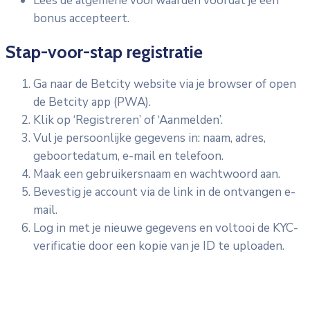
Lees de algemene voorwaarden voordat je een
bonus accepteert.
Stap-voor-stap registratie
Ga naar de Betcity website via je browser of open
de Betcity app (PWA).
Klik op ‘Registreren’ of ‘Aanmelden’.
Vul je persoonlijke gegevens in: naam, adres,
geboortedatum, e-mail en telefoon.
Maak een gebruikersnaam en wachtwoord aan.
Bevestig je account via de link in de ontvangen e-
mail.
Log in met je nieuwe gegevens en voltooi de KYC-
verificatie door een kopie van je ID te uploaden.