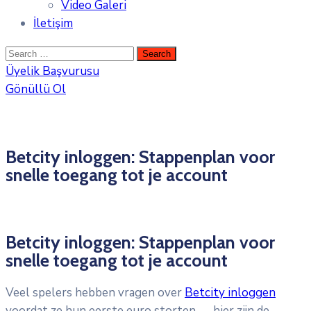
Video Galeri
İletişim
Üyelik Başvurusu
Gönüllü Ol
Betcity inloggen: Stappenplan voor
snelle toegang tot je account
Betcity inloggen: Stappenplan voor
snelle toegang tot je account
Veel spelers hebben vragen over
Betcity inloggen
voordat ze hun eerste euro storten — hier zijn de