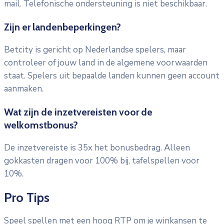
mail. Telefonische ondersteuning is niet beschikbaar.
Zijn er landenbeperkingen?
Betcity is gericht op Nederlandse spelers, maar
controleer of jouw land in de algemene voorwaarden
staat. Spelers uit bepaalde landen kunnen geen account
aanmaken.
Wat zijn de inzetvereisten voor de
welkomstbonus?
De inzetvereiste is 35x het bonusbedrag. Alleen
gokkasten dragen voor 100% bij, tafelspellen voor
10%.
Pro Tips
Speel spellen met een hoog RTP om je winkansen te