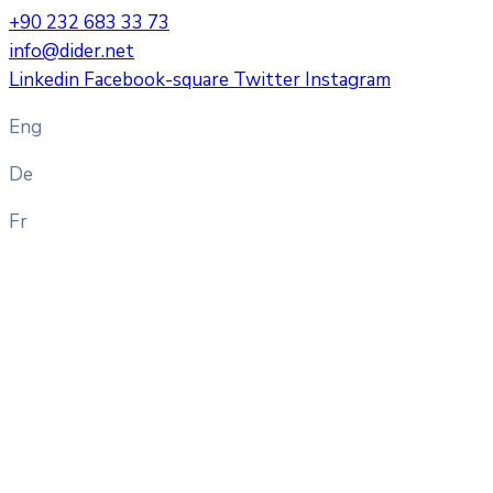
+90 232 683 33 73
info@dider.net
Linkedin
Facebook-square
Twitter
Instagram
Eng
De
Fr