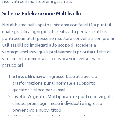
riservati con montepremi garantiti.
Schema Fidelizzazione Multilivello
Noi abbiamo sviluppato il sistema con fedeltà a punti il
quale gratifica ogni giocata realizzata per la struttura. I
punti accumulati possono risultare convertiti con premi
utilizzabili od impiegati allo scopo di accedere a
vantaggi esclusivi quali prelevamenti prioritari, tetti di
versamento aumentati e convocazioni verso eventi
particolari.
Status Bronzeo:
Ingresso base attraverso
trasformazione punti normale e supporto
giocatori veloce per e-mail
Livello Argento:
Moltiplicatore punti uno virgola
cinque, premi ogni mese individuali e ingresso
preventivo a nuovi titoli