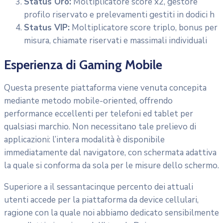
Status Oro:
Moltiplicatore score x2, gestore
profilo riservato e prelevamenti gestiti in dodici h
Status VIP:
Moltiplicatore score triplo, bonus per
misura, chiamate riservati e massimali individuali
Esperienza di Gaming Mobile
Questa presente piattaforma viene venuta concepita
mediante metodo mobile-oriented, offrendo
performance eccellenti per telefoni ed tablet per
qualsiasi marchio. Non necessitano tale prelievo di
applicazioni: l’intera modalità è disponibile
immediatamente dal navigatore, con schermata adattiva
la quale si conforma da sola per le misure dello schermo.
Superiore a il sessantacinque percento dei attuali
utenti accede per la piattaforma da device cellulari,
ragione con la quale noi abbiamo dedicato sensibilmente