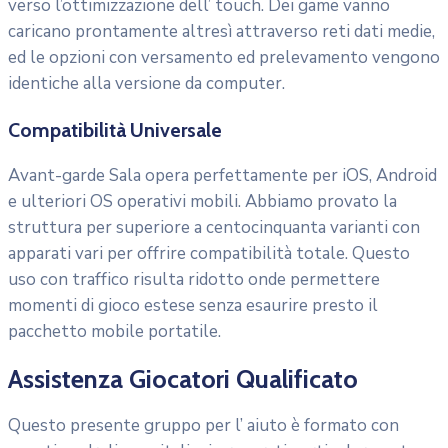
verso l’ottimizzazione dell’ touch. Dei game vanno
caricano prontamente altresì attraverso reti dati medie,
ed le opzioni con versamento ed prelevamento vengono
identiche alla versione da computer.
Compatibilità Universale
Avant-garde Sala opera perfettamente per iOS, Android
e ulteriori OS operativi mobili. Abbiamo provato la
struttura per superiore a centocinquanta varianti con
apparati vari per offrire compatibilità totale. Questo
uso con traffico risulta ridotto onde permettere
momenti di gioco estese senza esaurire presto il
pacchetto mobile portatile.
Assistenza Giocatori Qualificato
Questo presente gruppo per l’ aiuto è formato con