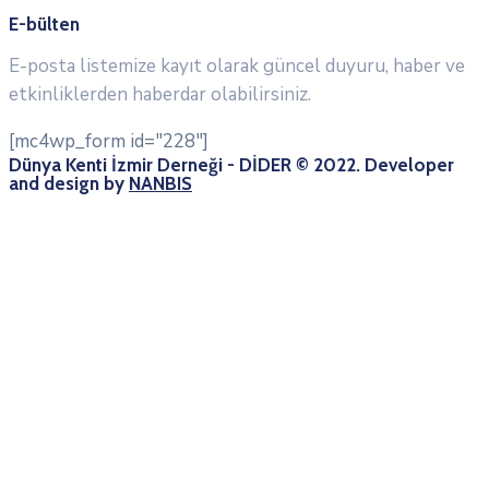
E-bülten
E-posta listemize kayıt olarak güncel duyuru, haber ve
etkinliklerden haberdar olabilirsiniz.
[mc4wp_form id="228"]
Dünya Kenti İzmir Derneği - DİDER © 2022. Developer
and design by
NANBIS