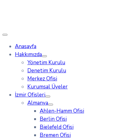
Anasayfa
Hakkımızda
Yönetim Kurulu
Denetim Kurulu
Merkez Ofisi
Kurumsal Üyeler
İzmir Ofisleri
Almanya
Ahlen-Hamm Ofisi
Berlin Ofisi
Bielefeld Ofisi
Bremen Ofisi