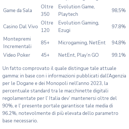
Oltre
Evolution Game,
Game da Sala
98,5%
350
Playtech
Oltre
Evolution Gaming,
Casino Dal Vivo
97.8%
120
Ezugi
Montepremi
85+
Microgaming, NetEnt
94,8%
Incrementali
Video Poker
45+
NetEnt, Play’n GO
99.1%
Un fatto comprovato il quale distingue tale attuale
gamma: in base con i informazioni pubblicati dall’Agenzia
per le Dogane e dei Monopoli nell’anno 2023, la
percentuale standard tra le macchinette digitali
regolamentate per l’ Italia dev’ mantenersi oltre del
90%, e l’ presente portale garantisce tale media di
96.2%, notevolmente di più elevata dello parametro
base necessario.