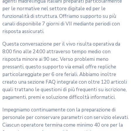
agenti madrelingua italiani preparati particolarmente
per le normative nel settore digitale ed per le
funzionalità di struttura. Offriamo supporto su più
canali disponibile 7 giorni di VII mediante periodi con
risposta assicurati.
Questa conversazione per il vivo risulta operativa da
8:00 fino alle 24:00 attraverso tempo medio con
risposta minore ai 90 sec. Verso problemi meno
pressanti, questo supporto via email offre repliche
particolareggiate per 6 ore feriali. Abbiamo inoltre
creato una sezione FAQ integrale con oltre 120 articoli
quali trattano le questioni di più frequenti su iscrizione,
pagamenti, premi e soluzione difficoltà informatici.
Impegniamo continuamente con la preparazione di
personale per conservare parametri con servizio elevati.
Ciascun operatore termina come minimo 40 ore per la